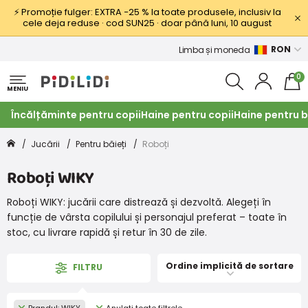
⚡ Promoție fulger: EXTRA −25 % la toate produsele, inclusiv la
cele deja reduse · cod SUN25 · doar până luni, 10 august
RON
Limba și moneda
0
MENIU
Încălțăminte pentru copii
Haine pentru copii
Haine pentru b
Jucării
Pentru băieți
Roboți
Roboți WIKY
Roboți WIKY: jucării care distrează și dezvoltă. Alegeți în
funcție de vârsta copilului și personajul preferat – toate în
stoc, cu livrare rapidă și retur în 30 de zile.
Ordine implicită de sortare
FILTRU