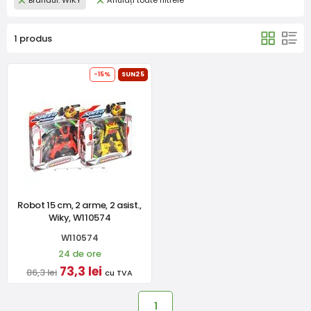
Brandul: WIKY
Anulați toate filtrele
1 produs
-15%
SUN25
Robot 15 cm, 2 arme, 2 asist.,
Wiky, W110574
W110574
24 de ore
73,3 lei
86,3 lei
cu TVA
1