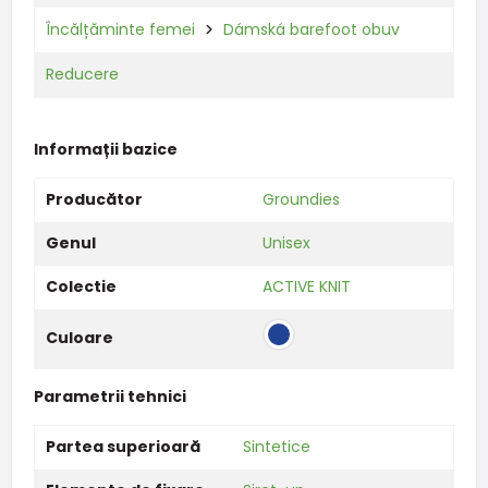
Încălțăminte femei
Dámská barefoot obuv
Reducere
Informații bazice
Producător
Groundies
Genul
Unisex
Colectie
ACTIVE KNIT
Culoare
Parametrii tehnici
Partea superioară
Sintetice