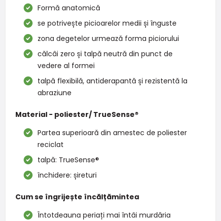
Formă anatomică
se potrivește picioarelor medii și înguste
zona degetelor urmează forma piciorului
călcâi zero și talpă neutră din punct de
vedere al formei
talpă flexibilă, antiderapantă și rezistentă la
abraziune
Material - poliester/ TrueSense®
Partea superioară din amestec de poliester
reciclat
talpă: TrueSense®
închidere: șireturi
Cum se îngrijește încălțămintea
Întotdeauna periați mai întâi murdăria