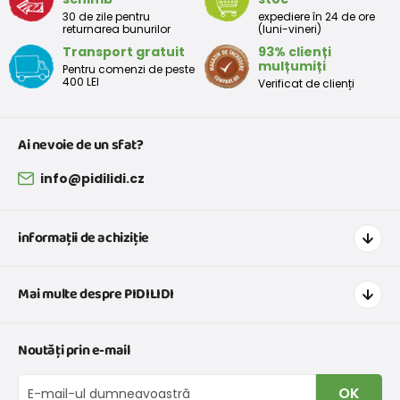
30 de zile pentru
expediere în 24 de ore
returnarea bunurilor
(luni-vineri)
Transport gratuit
93% clienți
mulțumiți
Pentru comenzi de peste
400 LEI
Verificat de clienți
Ai nevoie de un sfat?
info@pidilidi.cz
informații de achiziție
Cum să cumpărați
Mai multe despre PIDILIDI
Transport și plată
Graficul de dimensiuni pentru îmbrăcăminte
Contacte
Noutăți prin e-mail
Retururi și reclamații
Despre noi
Schimb sau returnare gratuită
Blog
OK