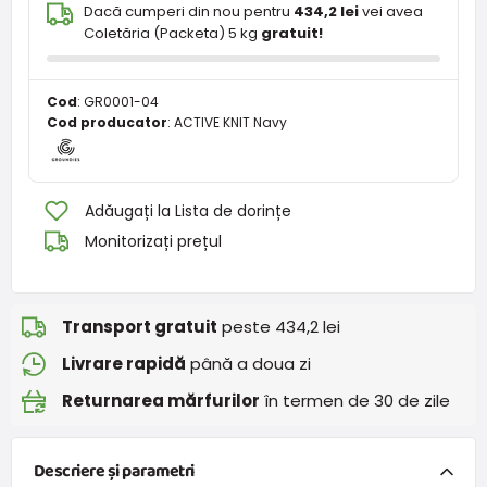
Dacă cumperi din nou pentru
434,2 lei
vei avea
Coletăria (Packeta) 5 kg
gratuit!
Cod
:
GR0001-04
Cod producator
:
ACTIVE KNIT Navy
Adăugați la Lista de dorințe
Monitorizați prețul
Transport gratuit
peste 434,2 lei
Livrare rapidă
până a doua zi
Returnarea mărfurilor
în termen de 30 de zile
Descriere și parametri