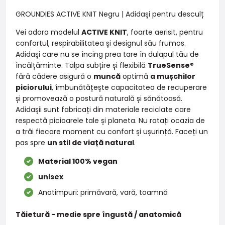
GROUNDIES ACTIVE KNIT Negru | Adidași pentru desculț
Vei adora modelul
ACTIVE KNIT
, foarte aerisit, pentru
confortul, respirabilitatea și designul său frumos.
Adidași care nu se încing prea tare în dulapul tău de
încălțăminte. Talpa subțire și flexibilă
TrueSense®
fără cădere asigură o
muncă
optimă
a mușchilor
piciorului
, îmbunătățește capacitatea de recuperare
și promovează o postură naturală și sănătoasă.
Adidașii sunt fabricați din materiale reciclate care
respectă picioarele tale și planeta. Nu ratați ocazia de
a trăi fiecare moment cu confort și ușurință. Faceți un
pas spre
un stil de viață natural
.
Material 100% vegan
unisex
Anotimpuri: primăvară, vară, toamnă
Tăietură - medie spre îngustă / anatomică