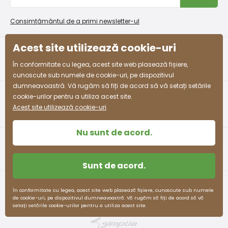
Procedura de reclamații
En-gros PiDiLiDi
Condiții de promovare și coduri de reducere
Program de afiliere
Consimțământul de a primi newsletter-ul
Colectarea bunurilor
Acest site utilizează cookie-uri
facebook
instagram
În conformitate cu legea, acest site web plasează fișiere,
cunoscute sub numele de cookie-uri, pe dispozitivul
dumneavoastră. Vă rugăm să fiți de acord să vă setați setările
cookie-urilor pentru a utiliza acest site.
Acest site utilizează cookie-uri
Nu sunt de acord.
Sunt de acord.
Termeni și condiții
Protecția datelor cu caracter personal
În conformitate cu legea, acest site web plasează fișiere, cunoscute sub numele
de cookie-uri, pe dispozitivul dumneavoastră. Vă rugăm să fiți de acord să vă
pidilidi.cz © 2026. Webdesign
Litvanyi.sk
.
setați setările cookie-urilor pentru a utiliza acest site.
E-shop creat