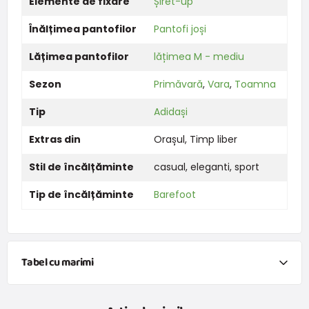
Elemente de fixare
Șiret-up
Înălțimea pantofilor
Pantofi joși
Lățimea pantofilor
lățimea M - mediu
Sezon
Primăvară
,
Vara
,
Toamna
Tip
Adidași
Extras din
Orașul
,
Timp liber
Stil de încălțăminte
casual
,
eleganti
,
sport
Tip de încălțăminte
Barefoot
Tabel cu marimi
Groundies diagramă de mărime