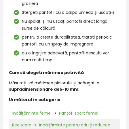
grosieră
Ștergeți pantofii cu o cârpă umedă și uscați-i
Nu spălați și nu uscați pantofii direct lângă
surse de căldură
pentru a crește durabilitatea, tratați periodic
pantofii cu un spray de impregnare
cu o îngrijire adecvată, pantofii desculți vor
dura mult timp
Cum să alegeți mărimea potrivită
Măsurați-vă mărimea piciorului și adăugați o
supradimensionare de
5-10 mm
.
Următorul în categorie
Încălțăminte femei
Pantofi sport femei
Reducere
Încălțăminte pentru adulți reducee