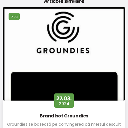
Articole similare
Dimensiunea
36
37
38
39
40
41
42
UE
blog
Lungime
interioară
235
241
248
255
261
268
275
(mm)
Lățimea
interioară
90
92
93
95
96
98
101
(mm)
Nu există nicio diferență de croială, lungime sau lățime între
modelele pentru femei și cele pentru bărbați de aceeași
mărime.
27.03.
2024
Brand bot Groundies
Groundies se bazează pe convingerea că mersul desculț