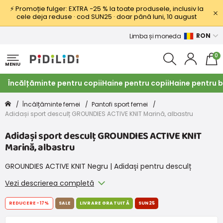
⚡ Promoție fulger: EXTRA −25 % la toate produsele, inclusiv la
cele deja reduse · cod SUN25 · doar până luni, 10 august
RON
Limba și moneda
0
MENIU
Încălțăminte pentru copii
Haine pentru copii
Haine pentru b
Încălțăminte femei
Pantofi sport femei
Adidași sport desculț GROUNDIES ACTIVE KNIT Marină, albastru
Adidași sport desculț GROUNDIES ACTIVE KNIT
Marină, albastru
GROUNDIES ACTIVE KNIT Negru | Adidași pentru desculț
Vezi descrierea completă
REDUCERE
-17%
SALE
LIVRARE GRATUITĂ
SUN25