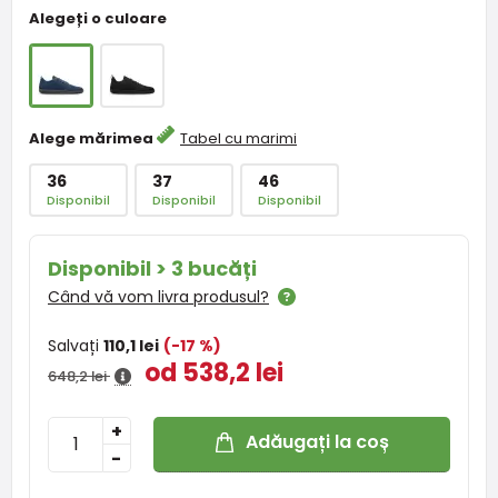
Alegeți o culoare
Alege mărimea
Tabel cu marimi
36
37
46
Disponibil
Disponibil
Disponibil
Disponibil > 3 bucăți
Când vă vom livra produsul?
Salvați
110,1 lei
(-17 %)
od 538,2 lei
648,2 lei
+
Adăugați la coș
-