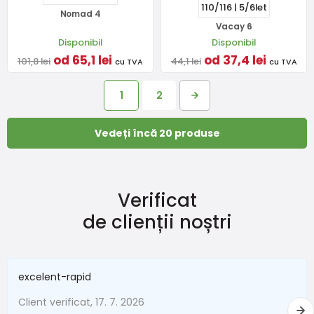
110/116 | 5/6let
Nomad 4
Vacay 6
Disponibil
Disponibil
od 65,1 lei
od 37,4 lei
101,8 lei
44,1 lei
cu TVA
cu TVA
1
2
Vedeți încă 20 produse
Verificat
de clienții noștri
excelent-rapid
Client verificat, 17. 7. 2026