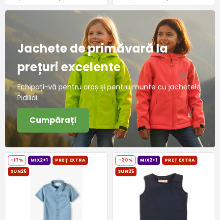
Jachete de primăvară la
prețuri excelente
Echipați-vă pentru oraș și pentru munte cu jachetele
Pidilidi.
Cumpărați
-17%
MIX2+1
PREȚ EXTRA
-20%
MIX2+1
PREȚ EXTRA
SUN25
SUN25