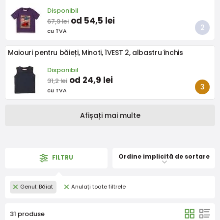
Disponibil
od 54,5 lei
67,9 lei
cu TVA
Maiouri pentru băieți, Minoti, 1VEST 2, albastru închis
Disponibil
od 24,9 lei
31,2 lei
cu TVA
Afișați mai multe
Ordine implicită de sortare
FILTRU
Genul: Băiat
Anulați toate filtrele
31 produse