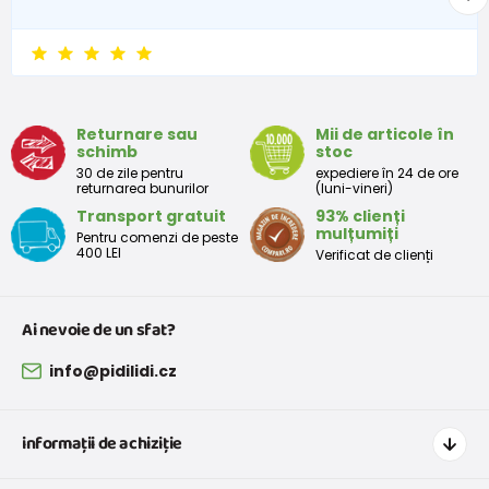
Returnare sau
Mii de articole în
schimb
stoc
30 de zile pentru
expediere în 24 de ore
returnarea bunurilor
(luni-vineri)
Transport gratuit
93% clienți
mulțumiți
Pentru comenzi de peste
400 LEI
Verificat de clienți
Ai nevoie de un sfat?
info@pidilidi.cz
informații de achiziție
Cum să cumpărați