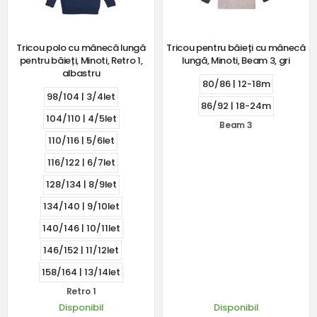
Tricou polo cu mânecă lungă
Tricou pentru băieți cu mânecă
pentru băieți, Minoti, Retro 1,
lungă, Minoti, Beam 3, gri
albastru
80/86 | 12-18m
98/104 | 3/4let
86/92 | 18-24m
104/110 | 4/5let
Beam 3
110/116 | 5/6let
116/122 | 6/7let
128/134 | 8/9let
134/140 | 9/10let
140/146 | 10/11let
146/152 | 11/12let
158/164 | 13/14let
Retro 1
Disponibil
Disponibil