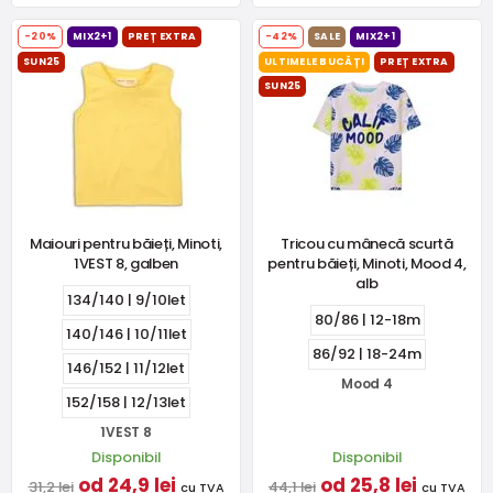
-20%
MIX2+1
PREȚ EXTRA
-42%
SALE
MIX2+1
SUN25
ULTIMELE BUCĂȚI
PREȚ EXTRA
SUN25
Maiouri pentru băieți, Minoti,
Tricou cu mânecă scurtă
1VEST 8, galben
pentru băieți, Minoti, Mood 4,
alb
134/140 | 9/10let
80/86 | 12-18m
140/146 | 10/11let
86/92 | 18-24m
146/152 | 11/12let
Mood 4
152/158 | 12/13let
1VEST 8
Disponibil
Disponibil
od 24,9 lei
od 25,8 lei
31,2 lei
44,1 lei
cu TVA
cu TVA