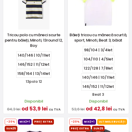
Tricou polo cu mâneci scurte
Băieți tricou cu mânecă scurtă,
pentru băieți, Minoti, 13round 12,
sport, Minoti, Beat 3, băiat
Boy
98/104 | 3/4let
140/146 | 10/11let
104/110 | 4/5let
146/152 | 11/12let
122/128 | 7/8let
158/164 | 13/14let
140/146 | 10/11let
13polo 12
146/152 | 11/12let
Beat 3
Disponibil
Disponibil
od 53,9 lei
od 42,8 lei
84,3 lei
53,6 lei
cu TVA
cu TVA
-20%
MIX2+1
PREȚ EXTRA
-20%
MIX2+1
ULTIMELE BUCĂȚI
SUN25
PREȚ EXTRA
SUN25