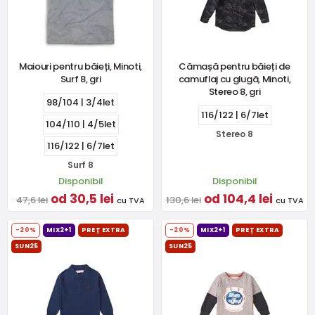
Maiouri pentru băieți, Minoti,
Cămașă pentru băieți de
Surf 8, gri
camuflaj cu glugă, Minoti,
Stereo 8, gri
98/104 | 3/4let
116/122 | 6/7let
104/110 | 4/5let
Stereo 8
116/122 | 6/7let
Surf 8
Disponibil
Disponibil
od 30,5 lei
od 104,4 lei
47,6 lei
130,6 lei
cu TVA
cu TVA
-20%
MIX2+1
PREȚ EXTRA
-20%
MIX2+1
PREȚ EXTRA
SUN25
SUN25