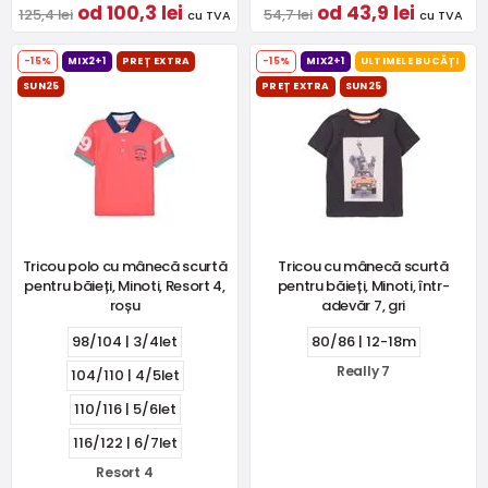
od 100,3 lei
od 43,9 lei
125,4 lei
54,7 lei
cu TVA
cu TVA
-15%
MIX2+1
PREȚ EXTRA
-15%
MIX2+1
ULTIMELE BUCĂȚI
SUN25
PREȚ EXTRA
SUN25
Tricou polo cu mânecă scurtă
Tricou cu mânecă scurtă
pentru băieți, Minoti, Resort 4,
pentru băieți, Minoti, într-
roșu
adevăr 7, gri
98/104 | 3/4let
80/86 | 12-18m
Really 7
104/110 | 4/5let
110/116 | 5/6let
116/122 | 6/7let
Resort 4