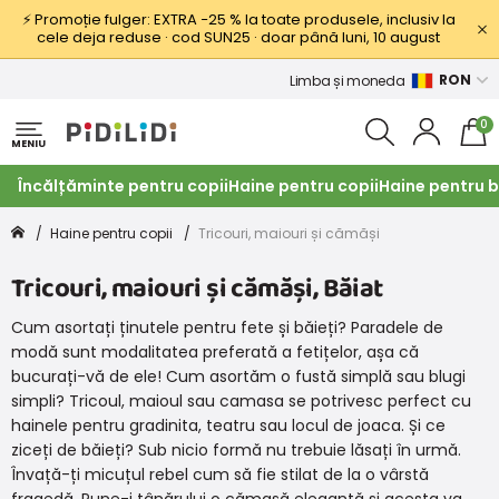
⚡ Promoție fulger: EXTRA −25 % la toate produsele, inclusiv la
cele deja reduse · cod SUN25 · doar până luni, 10 august
RON
Limba și moneda
0
MENIU
Încălțăminte pentru copii
Haine pentru copii
Haine pentru b
Haine pentru copii
Tricouri, maiouri și cămăși
Tricouri, maiouri și cămăși, Băiat
Cum asortați ținutele pentru fete și băieți? Paradele de
modă sunt modalitatea preferată a fetițelor, așa că
bucurați-vă de ele! Cum asortăm o fustă simplă sau blugi
simpli? Tricoul, maioul sau camasa se potrivesc perfect cu
hainele pentru gradinita, teatru sau locul de joaca. Și ce
ziceți de băieți? Sub nicio formă nu trebuie lăsați în urmă.
Învață-ți micuțul rebel cum să fie stilat de la o vârstă