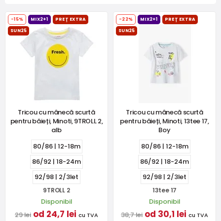
-15%
MIX2+1
PREȚ EXTRA
-22%
MIX2+1
PREȚ EXTRA
SUN25
SUN25
Tricou cu mânecă scurtă
Tricou cu mânecă scurtă
pentru băieți, Minoti, 9TROLL 2,
pentru băieți, Minoti, 13tee 17,
alb
Boy
80/86 | 12-18m
80/86 | 12-18m
86/92 | 18-24m
86/92 | 18-24m
92/98 | 2/3let
92/98 | 2/3let
9TROLL 2
13tee 17
Disponibil
Disponibil
od 24,7 lei
od 30,1 lei
29 lei
38,7 lei
cu TVA
cu TVA