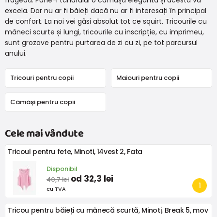
fragedă. Pune-i tânărului o cămașă elegantă și acesta va
excela. Dar nu ar fi băieți dacă nu ar fi interesați în principal
de confort. La noi vei găsi absolut tot ce squirt. Tricourile cu
mâneci scurte și lungi, tricourile cu inscripție, cu imprimeu,
sunt grozave pentru purtarea de zi cu zi, pe tot parcursul
anului.
Tricouri pentru copii
Maiouri pentru copii
Cămăși pentru copii
Cele mai vândute
Tricoul pentru fete, Minoti, 14vest 2, Fata
Disponibil
od 32,3 lei
40,7 lei
cu TVA
Tricou pentru băieți cu mânecă scurtă, Minoti, Break 5, mov