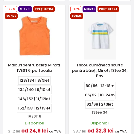
-20%
MIX2+1
PREȚ EXTRA
-17%
MIX2+1
PREȚ EXTRA
SUN25
SUN25
Maiouri pentru băieți, Minoti,
Tricou cu mânecă scurtă
1VEST 6, portocaliu
pentru băieți, Minoti, 13tee 34,
Boy
128/134 | 8/9let
80/86 | 12-18m
134/140 | 9/10let
86/92 | 18-24m
146/152 | 11/12let
92/98 | 2/3let
152/158 | 12/13let
13tee 34
1VEST 6
Disponibil
Disponibil
od 24,9 lei
od 32,3 lei
31,2 lei
38,7 lei
cu TVA
cu TVA