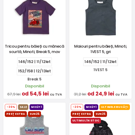
Tricou pentru băieți cu mânecă
Maiouri pentru băieți, Minoti,
scurtă, Minoti, Break 5, mov
1VEST 5, gri
146/152 | 11/12let
146/152 | 11/12let
1VEST 5
152/158 | 12/13let
Break 5
Disponibil
Disponibil
od 54,5 lei
od 24,9 lei
67,9 lei
31,2 lei
cu TVA
cu TVA
-36%
SALE
MIX2+1
-20%
MIX2+1
ULTIMELE BUCĂȚI
PREȚ EXTRA
SUN25
PREȚ EXTRA
SUN25
ULTIMUL ÎN STOC