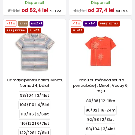
Disponibil
Disponibil
od 52,4 lei
od 37,4 lei
61,6 lei
44,1 lei
cu TVA
cu TVA
-36%
SALE
MIX2+1
-15%
MIX2+1
PREȚ EXTRA
PREȚ EXTRA
SUN25
SUN25
Cămașă pentru băieți, Minoti,
Tricou cu mânecă scurtă
Nomad 4, băiat
pentru băieți, Minoti, Vacay 6,
roșu
98/104 | 3/4let
80/86 | 12-18m
104/110 | 4/5let
86/92 | 18-24m
110/116 | 5/6let
92/98 | 2/3let
116/122 | 6/7let
98/104 | 3/4let
122/128 | 7/8let