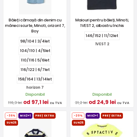
Băieți cămașă din denim cu
Maiouri pentru băieți, Minoti,
mâneci scurte, Minoti, orizont 7,
1VEST 2, albastru închis
Boy
146/152 | 11/12let
98/104 | 3/4let
1VEST 2
104/110 | 4/5let
110/116 | 5/6let
116/122 | 6/7let
158/164 | 13/14let
horizon 7
Disponibil
Disponibil
od 97,1 lei
od 24,9 lei
116,3 lei
31,2 lei
cu TVA
cu TVA
-36%
MIX2+1
PREȚ EXTRA
-20%
MIX2+1
PREȚ EXTRA
SUN25
SUN25