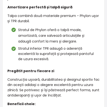
Amortizare perfectă și talpă sigură
Talpa combină două materiale premium - Phylon ușor
și TPR durabil.
Stratul de Phylon oferă o talpă moale,
amortizată, care salvează articulațiile și
adaugă confort la mers și alergare.
Stratul inferior TPR adaugă o aderență
excelentă la suprafață și protejează pantoful
de uzura excesivă.
Pregătit pentru fiecare zi
Construcția ușoară, durabilitatea și designul sportiv fac
din acești adidași o alegere excelentă pentru uzura
zilnică. Se potrivesc și își păstrează perfect forma, sunt
antiderapanți și ușor de încălțat.
Beneficii cheie: