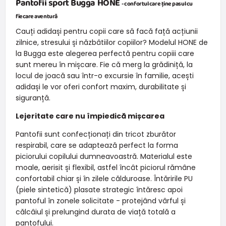
Pantofii sport Bugga HONE
- confortul care ține pasul cu
fiecare aventură
Cauți adidași pentru copii care să facă față acțiunii
zilnice, stresului și năzbâtiilor copiilor? Modelul HONE de
la Bugga este alegerea perfectă pentru copiii care
sunt mereu în mișcare. Fie că merg la grădiniță, la
locul de joacă sau într-o excursie în familie, acești
adidași le vor oferi confort maxim, durabilitate și
siguranță.
Lejeritate care nu împiedică mișcarea
Pantofii sunt confecționați din tricot zburător
respirabil, care se adaptează perfect la forma
piciorului copilului dumneavoastră. Materialul este
moale, aerisit și flexibil, astfel încât piciorul rămâne
confortabil chiar și în zilele călduroase. Întăririle PU
(piele sintetică) plasate strategic întăresc apoi
pantoful în zonele solicitate - protejând vârful și
călcâiul și prelungind durata de viață totală a
pantofului.