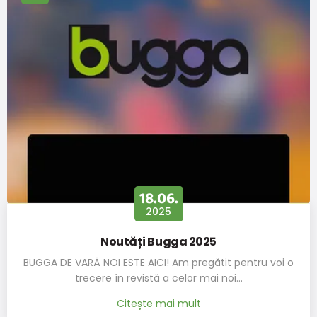
interioare
în cm
+- 3 mm
18.06.
2025
Noutăți Bugga 2025
BUGGA DE VARĂ NOI ESTE AICI! Am pregătit pentru voi o
trecere în revistă a celor mai noi…
Citește mai mult