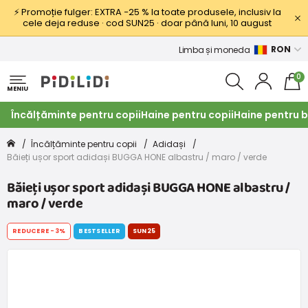
⚡ Promoție fulger: EXTRA −25 % la toate produsele, inclusiv la
cele deja reduse · cod SUN25 · doar până luni, 10 august
RON
Limba și moneda
0
MENIU
Încălțăminte pentru copii
Haine pentru copii
Haine pentru b
Încălțăminte pentru copii
Adidași
Băieți ușor sport adidași BUGGA HONE albastru / maro / verde
Băieți ușor sport adidași BUGGA HONE albastru /
maro / verde
REDUCERE
-3%
BESTSELLER
SUN25