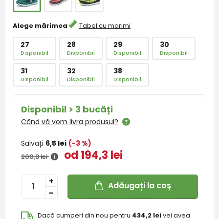
Alege mărimea
Tabel cu marimi
27
28
29
30
Disponibil
Disponibil
Disponibil
Disponibil
31
32
38
Disponibil
Disponibil
Disponibil
Disponibil > 3 bucăți
Când vă vom livra produsul?
Salvați
6,5 lei
(-3 %)
od 194,3 lei
200,8 lei
+
Adăugați la coș
-
Dacă cumperi din nou pentru
434,2 lei
vei avea