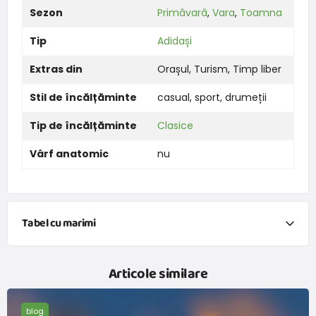
Sezon
Primăvară
,
Vara
,
Toamna
Tip
Adidași
Extras din
Orașul
,
Turism
,
Timp liber
Stil de încălțăminte
casual
,
sport
,
drumeții
Tip de încălțăminte
Clasice
Vârf anatomic
nu
Tabel cu marimi
Mărime
27
28
29
30
31
32
33
34
Articole similare
Lungimea
tălpii
18
18,7
19,3
20
20,7
21,3
22
22,7
blog