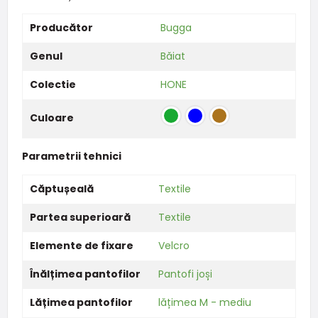
Producător
Bugga
Genul
Băiat
Colectie
HONE
Culoare
Parametrii tehnici
Căptușeală
Textile
Partea superioară
Textile
Elemente de fixare
Velcro
Înălțimea pantofilor
Pantofi joși
Lățimea pantofilor
lățimea M - mediu