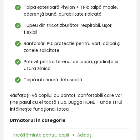
Talpă exterioară Phylon + TPR: talpă moale,
aderență bună, durabilitate ridicată
Tupeu din tricot zburător: respirabil, ușor,
flexibil
Ranforsări PU: protecție pentru vârf, călcâi și
zonele solicitate
Potrivit pentru terenul de joacă, grădiniță și
uzura zilnică
Talpă interioară detașabilă
Răsfățați-vă copilul cu pantofi confortabili care vor
ține pasul cu el toată ziua. Bugga HONE - unde stilul
întâlnește funcționalitatea.
Următorul în categorie
Încălțăminte pentru copii
Adidași