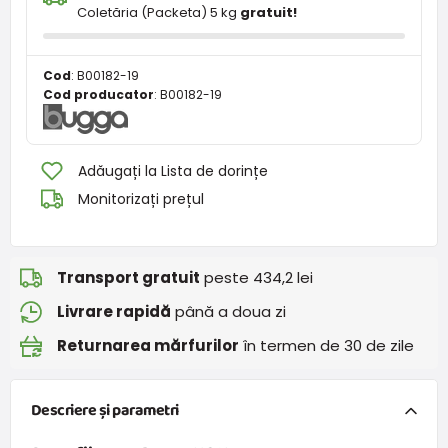
Coletăria (Packeta) 5 kg
gratuit!
Cod
:
B00182-19
Cod producator
:
B00182-19
Adăugați la Lista de dorințe
Monitorizați prețul
Transport gratuit
peste 434,2 lei
Livrare rapidă
până a doua zi
Returnarea mărfurilor
în termen de 30 de zile
Descriere și parametri