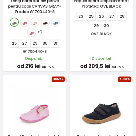
Teniși barefoot din pânză
Papuci pentru copii barefoot
pentru copii CANVAS GRAY+
Protetika OVE BLACK
Froddo G1700440-8
23
25
26
27
28
29
30
+2
OVE BLACK
25
27
29
30
31
G1700440-8
Disponibil
Disponibil
od 216 lei
od 209,5 lei
cu TVA
cu TVA
SUN25
SUN25