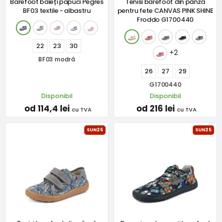
Barefoot băieți papuci Pegres
Tenisi barefoot din pânză
BF03 textile - albastru
pentru fete CANVAS PINK SHINE
Froddo G1700440
22
23
30
+2
BF03 modrá
26
27
29
G1700440
Disponibil
Disponibil
od 114,4 lei
od 216 lei
cu TVA
cu TVA
SUN25
SUN25