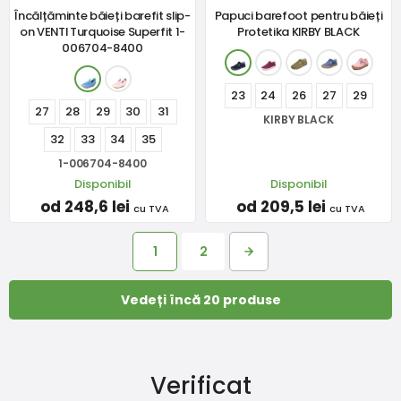
Încălțăminte băieți barefit slip-
Papuci barefoot pentru băieți
on VENTI Turquoise Superfit 1-
Protetika KIRBY BLACK
006704-8400
23
24
26
27
29
27
28
29
30
31
KIRBY BLACK
32
33
34
35
1-006704-8400
Disponibil
Disponibil
od 248,6 lei
od 209,5 lei
cu TVA
cu TVA
1
2
Vedeți încă 20 produse
Verificat