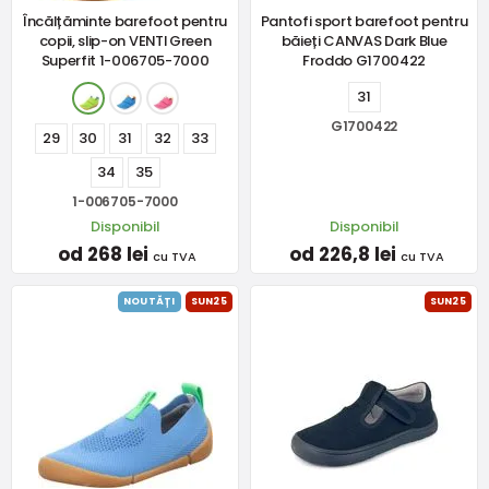
Încălțăminte barefoot pentru
Pantofi sport barefoot pentru
copii, slip-on VENTI Green
băieți CANVAS Dark Blue
Superfit 1-006705-7000
Froddo G1700422
31
G1700422
29
30
31
32
33
34
35
1-006705-7000
Disponibil
Disponibil
od 268 lei
od 226,8 lei
cu TVA
cu TVA
NOUTĂȚI
SUN25
SUN25