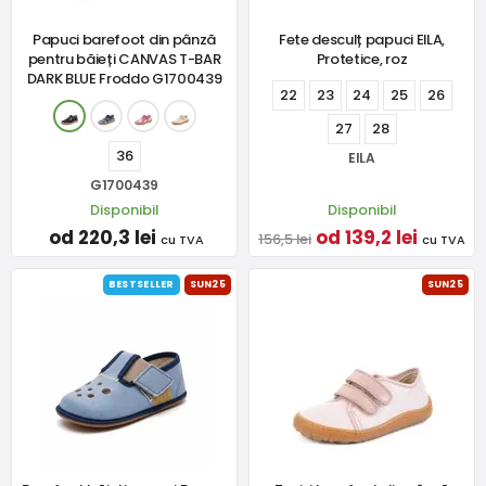
Papuci barefoot din pânză
Fete desculț papuci EILA,
pentru băieți CANVAS T-BAR
Protetice, roz
DARK BLUE Froddo G1700439
22
23
24
25
26
27
28
36
EILA
G1700439
Disponibil
Disponibil
od 220,3 lei
od 139,2 lei
156,5 lei
cu TVA
cu TVA
BESTSELLER
SUN25
SUN25