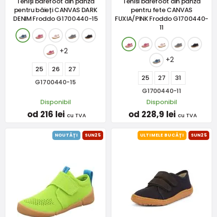
Teniși barefoot din pânză
Tenisi barefoot din pânză
pentru băieți CANVAS DARK
pentru fete CANVAS
DENIM Froddo G1700440-15
FUXIA/PINK Froddo G1700440-
11
+2
+2
25
26
27
25
27
31
G1700440-15
G1700440-11
Disponibil
Disponibil
od 216 lei
od 228,9 lei
cu TVA
cu TVA
NOUTĂȚI
SUN25
ULTIMELE BUCĂȚI
SUN25