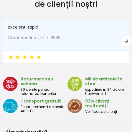
de clienții noștri
excelent-rapid
Client verificat, 17. 7. 2026
Returnare sau
Mii de articole în
schimb
stoc
30 de zile pentru
expediere în 24 de ore
returnarea bunurilor
(luni-vineri)
Transport gratuit
93% clienți
mulțumiți
Pentru comenzi de peste
400 LEI
Verificat de clienți
Ai nevoie de un sfat?