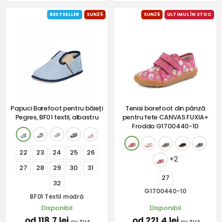
BESTSELLER
SUN25
SUN25
ULTIMUL ÎN STOC
Papuci Barefoot pentru băieți
Tenisi barefoot din pânză
Pegres, BF01 textil, albastru
pentru fete CANVAS FUXIA+
Froddo G1700440-10
22
23
24
25
26
+2
27
28
29
30
31
27
32
G1700440-10
BF01 Textil modrá
Disponibil
Disponibil
od 118,7 lei
od 221,4 lei
cu TVA
cu TVA