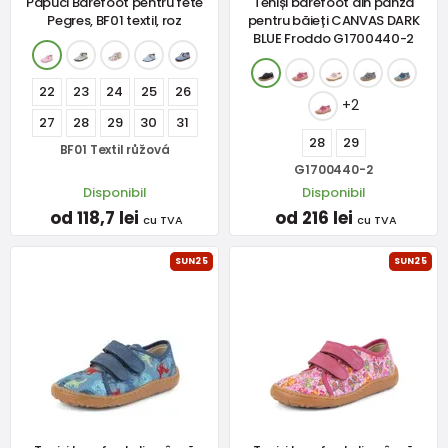
Papuci Barefoot pentru fete
Teniși barefoot din pânză
Pegres, BF01 textil, roz
pentru băieți CANVAS DARK
BLUE Froddo G1700440-2
22
23
24
25
26
+2
27
28
29
30
31
28
29
BF01 Textil růžová
G1700440-2
Disponibil
Disponibil
od 118,7 lei
od 216 lei
cu TVA
cu TVA
SUN25
SUN25