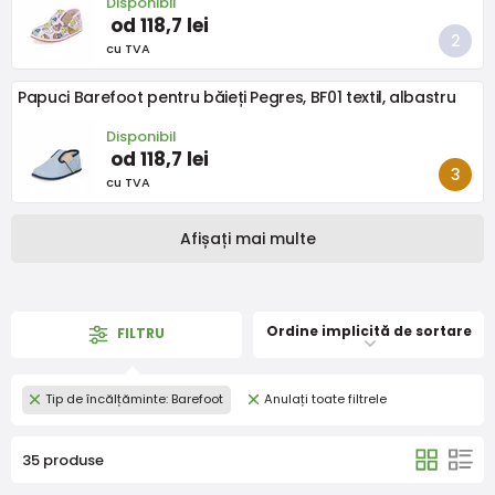
Disponibil
od 118,7 lei
cu TVA
Papuci Barefoot pentru băieți Pegres, BF01 textil, albastru
Disponibil
od 118,7 lei
cu TVA
Afișați mai multe
Ordine implicită de sortare
FILTRU
Tip de încălțăminte: Barefoot
Anulați toate filtrele
35 produse