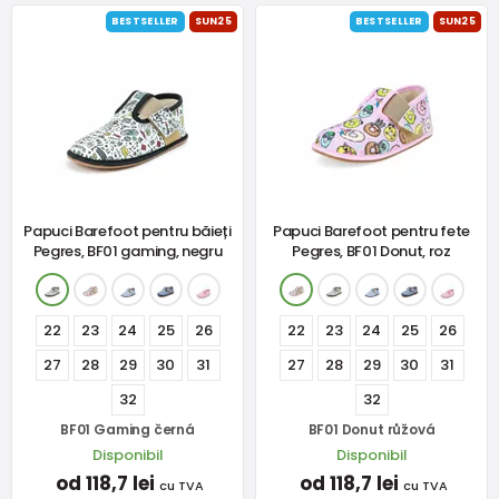
BESTSELLER
SUN25
BESTSELLER
SUN25
Papuci Barefoot pentru băieți
Papuci Barefoot pentru fete
Pegres, BF01 gaming, negru
Pegres, BF01 Donut, roz
22
23
24
25
26
22
23
24
25
26
27
28
29
30
31
27
28
29
30
31
32
32
BF01 Gaming černá
BF01 Donut růžová
Disponibil
Disponibil
od 118,7 lei
od 118,7 lei
cu TVA
cu TVA