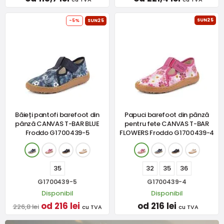
SUN25
-5%
SUN25
Băieți pantofi barefoot din
Papuci barefoot din pânză
pânză CANVAS T-BAR BLUE
pentru fete CANVAS T-BAR
Froddo G1700439-5
FLOWERS Froddo G1700439-4
35
32
35
36
G1700439-5
G1700439-4
Disponibil
Disponibil
od 216 lei
od 216 lei
226,8 lei
cu TVA
cu TVA