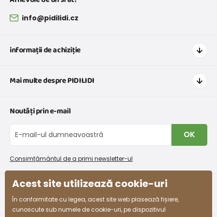
info@pidilidi.cz
informații de achiziție
Cum să cumpărați
Mai multe despre PIDILIDI
Transport și plată
Graficul de dimensiuni pentru îmbrăcăminte
Contacte
Noutăți prin e-mail
Retururi și reclamații
Despre noi
Schimb sau returnare gratuită
Blog
OK
Procedura de reclamații
En-gros PiDiLiDi
Condiții de promovare și coduri de reducere
Program de afiliere
Consimțământul de a primi newsletter-ul
Colectarea bunurilor
Acest site utilizează cookie-uri
facebook
instagram
În conformitate cu legea, acest site web plasează fișiere,
cunoscute sub numele de cookie-uri, pe dispozitivul