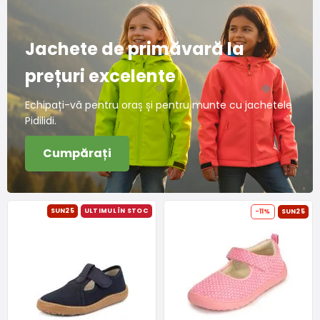
Jachete de primăvară la
prețuri excelente
Echipați-vă pentru oraș și pentru munte cu jachetele
Pidilidi.
Cumpărați
SUN25
ULTIMUL ÎN STOC
-11%
SUN25