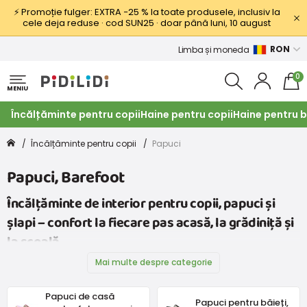
⚡ Promoție fulger: EXTRA −25 % la toate produsele, inclusiv la
cele deja reduse · cod SUN25 · doar până luni, 10 august
RON
Limba și moneda
0
MENIU
Încălțăminte pentru copii
Haine pentru copii
Haine pentru b
Încălțăminte pentru copii
Papuci
Papuci, Barefoot
Încălțăminte de interior pentru copii, papuci și
șlapi – confort la fiecare pas acasă, la grădiniță și
la școală
Mai multe despre categorie
Papuci de casă
Papuci pentru băieți,