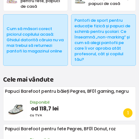
pentru fete, papuci
papuci de casă
de casă
Pantofi de sport pentru
educație fizică și papuci de
Cum să măsori corect
schimb pentru școlari: Ce
piciorul copilului acasă:
înseamnă „non-marking” și
Ghidul datorită căruia nu va
cum să alegi pantofii pe
mai trebui să returnezi
care îi vor aproba atât
pantofi la magazinul online
profesorul, cât și copilul
tău?
Cele mai vândute
Papuci Barefoot pentru băieți Pegres, BF01 gaming, negru
Disponibil
od 118,7 lei
cu TVA
Papuci Barefoot pentru fete Pegres, BF01 Donut, roz