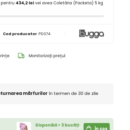
 pentru
434,2 lei
vei avea Coletăria (Packeta) 5 kg
Cod producator
:
PD374
rințe
Monitorizați prețul
turnarea mărfurilor
în termen de 30 de zile
Disponibil > 3 bucăți
În coș