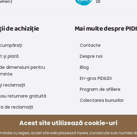
vineri)
LEI
ii de achiziție
Mai multe despre PIDI
cumpărați
Contacte
 și plată
Despre noi
 de dimensiuni pentru
Blog
minte
En-gros PiDiLiDi
și reclamații
Program de afiliere
au returnare gratuită
Colectarea bunurilor
a de reclamații
 de promovare și coduri de
Acest site utilizează cookie-uri
e
rmitate cu legea, acest site web plasează fișiere, cunoscute sub numele d