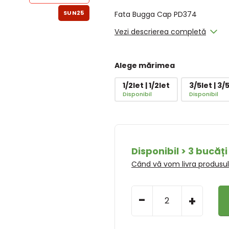
SUN25
Fata Bugga Cap PD374
Vezi descrierea completă
Alege mărimea
1/2let | 1/2let
3/5let | 3/
Disponibil
Disponibil
Disponibil > 3 bucăți
Când vă vom livra produsu
-
+