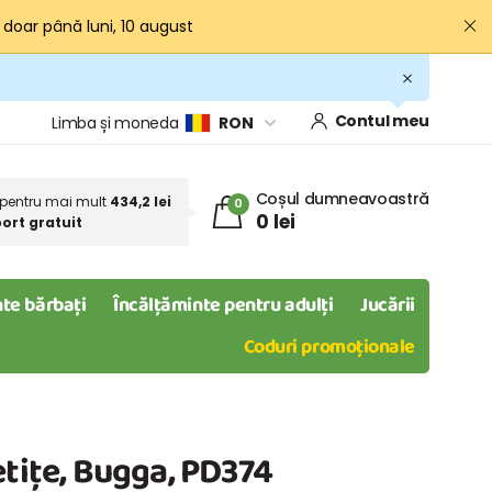
· doar până luni, 10 august
Contul meu
Limba și moneda
RON
Coșul dumneavoastră
pentru mai mult
434,2 lei
0
0 lei
ort gratuit
te bărbați
Încălțăminte pentru adulți
Jucării
Coduri promoționale
etițe, Bugga, PD374