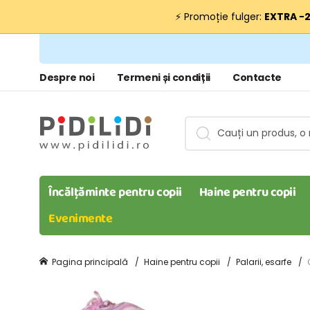
⚡ Promoție fulger:
EXTRA −
Despre noi
Termeni și condiții
Contacte
Încălțăminte pentru copii
Haine pentru copii
Evenimente
Pagina principală
Haine pentru copii
Palarii, esarfe