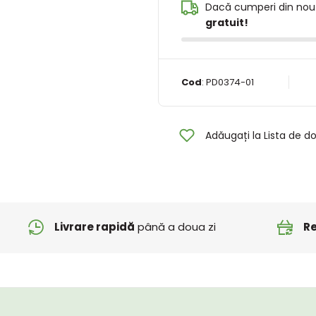
Dacă cumperi din nou
gratuit!
Cod
:
PD0374-01
Adăugați la Lista de do
Livrare rapidă
până a doua zi
Re