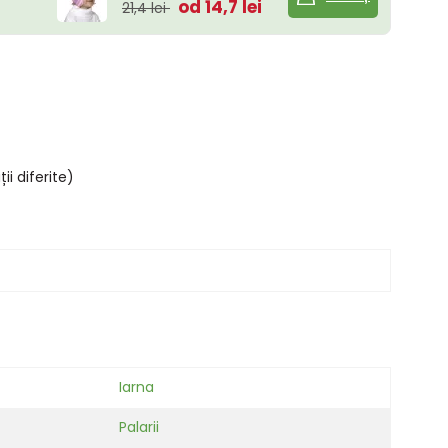
od 14,7 lei
21,4 lei
i diferite)
Iarna
Palarii