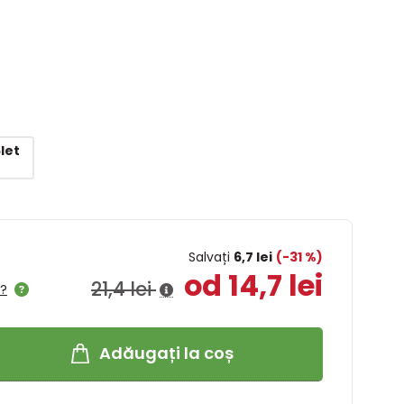
5let
Salvați
6,7 lei
(-31 %)
od 14,7 lei
21,4 lei
l?
Adăugați la coș