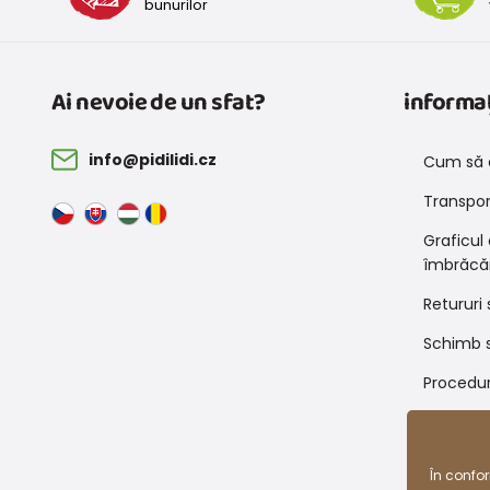
bunurilor
Ai nevoie de un sfat?
informaț
info@pidilidi.cz
Cum să 
Transport
Graficul
îmbrăcă
Retururi 
Schimb s
Procedur
Condiții
reducer
În confo