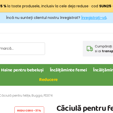
25 %
la toate produsele, inclusiv la cele deja reduse · cod
SUN25
Încă nu sunteți clientul nostru înregistrat?
Înregistrați-vă
.
Cumpărați 
si ai
transp
Haine pentru bebeluși
Încălțăminte femei
Încălțămin
Reducere
Căciulă pentru fetițe, Bugga, PD374
Căciulă pentru f
REDUCERE
-31%