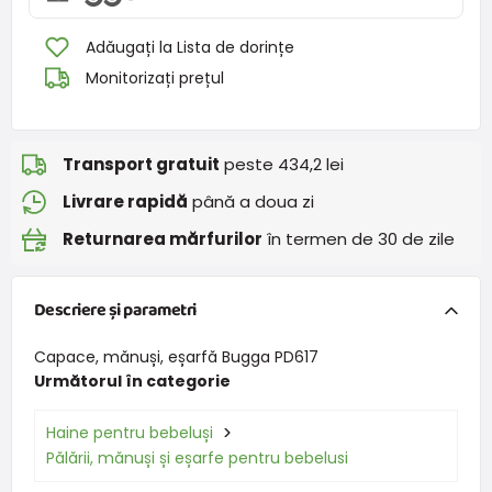
Adăugați la Lista de dorințe
Monitorizați prețul
Transport gratuit
peste 434,2 lei
Livrare rapidă
până a doua zi
Returnarea mărfurilor
în termen de 30 de zile
Descriere și parametri
Capace, mănuși, eșarfă Bugga PD617
Următorul în categorie
Haine pentru bebeluși
Pălării, mănuși și eșarfe pentru bebelusi