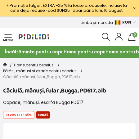
⚡ Promoție fulger: EXTRA −25 % la toate produsele, inclusiv la
cele deja reduse · cod SUN25 · doar până luni, 10 august
RON
Limba și moneda
0
MENIU
Încălțăminte pentru copii
Haine pentru copii
Haine pentru b
Haine pentru bebeluși
Pălării, mănuși și eșarfe pentru bebelusi
Căciulă, mănuși, fular ,Bugga, PD617, alb
Căciulă, mănuși, fular ,Bugga, PD617, alb
Capace, mănuși, eșarfă Bugga PD617
REDUCERE
-45%
SUN25