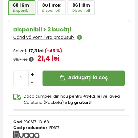
68 | 6m
80 | 1rok
86 | 18m
Disponibil
Disponibil
Disponibil
Disponibil > 3 bucăți
Când vă vom livra produsul?
Salvați
17,3 lei
(-45 %)
21,4 lei
38,7 lei
+
Adăugați la coș
-
Dacă cumperi din nou pentru
434,2 lei
vei avea
Coletăria (Packeta) 5 kg
gratuit!
Cod
:
PD0617-13-68
Cod producator
:
PD617