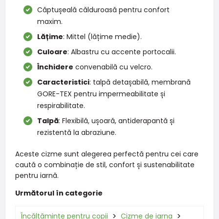
Căptușeală călduroasă pentru confort
maxim.
Lățime
: Mittel (lățime medie).
Culoare
: Albastru cu accente portocalii.
Închidere
convenabilă cu velcro.
Caracteristici
: talpă detașabilă, membrană
GORE-TEX pentru impermeabilitate și
respirabilitate.
Talpă
: Flexibilă, ușoară, antiderapantă și
rezistentă la abraziune.
Aceste cizme sunt alegerea perfectă pentru cei care
caută o combinație de stil, confort și sustenabilitate
pentru iarnă.
Următorul în categorie
Încălțăminte pentru copii
Cizme de iarna