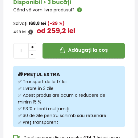
Disponibil > 3 bucăți
Când vă vom livra produsul?
Salvați
168,8 lei
(-39 %)
od 259,2 lei
428 lei
+
Adăugați la coș
-
🎁 PREȚUL EXTRA
✅ Transport de la 17 lei
✅ Livrare în 3 zile
✅ Acest produs are acum o reducere de
minim 15 %
✅ 93 % clienți mulțumiți
✅ 30 de zile pentru schimb sau returnare
✅ Preț transparent
Dacă cumperi din nou pentru
434,2 lei
vei avea