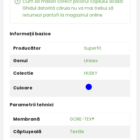
Cum să măsori corect piciorul copilului acasă:
Ghidul datorită căruia nu va mai trebui să
returnezi pantofi la magazinul online
Informații bazice
Producător
Superfit
Genul
Unisex
Colectie
HUSKY
Culoare
Parametrii tehnici
Membrană
GORE-TEX®
Căptușeală
Textile