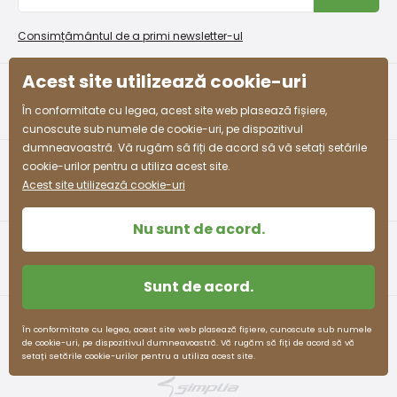
Procedura de reclamații
En-gros PiDiLiDi
Condiții de promovare și coduri de reducere
Pantofi pentru un școlar (adolescent)
Program de afiliere
Consimțământul de a primi newsletter-ul
Colectarea bunurilor
Mărimea UE
35
36
37
38
39
40
41
Acest site utilizează cookie-uri
facebook
instagram
Dimensiune
În conformitate cu legea, acest site web plasează fișiere,
225
231
237
243
249
255
261
în mm
cunoscute sub numele de cookie-uri, pe dispozitivul
dumneavoastră. Vă rugăm să fiți de acord să vă setați setările
cookie-urilor pentru a utiliza acest site.
Acest site utilizează cookie-uri
Nu sunt de acord.
Sunt de acord.
Termeni și condiții
Protecția datelor cu caracter personal
În conformitate cu legea, acest site web plasează fișiere, cunoscute sub numele
de cookie-uri, pe dispozitivul dumneavoastră. Vă rugăm să fiți de acord să vă
pidilidi.cz © 2026. Webdesign
Litvanyi.sk
.
setați setările cookie-urilor pentru a utiliza acest site.
E-shop creat