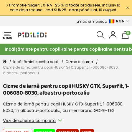
⚡ Promoție fulger: EXTRA −25 % la toate produsele, inclusiv la
cele deja reduse · cod SUN25 · doar până luni, 10 august
RON
Limba și moneda
0
MENIU
Încălțăminte pentru copii
Haine pentru copii
Haine pentru b
Încălțăminte pentru copii
Cizme de iarna
Cizme de iarnă pentru copii HUSKY GTX, Superfit, 1-006080-8030,
albastru-portocaliu
Cizme de iarnă pentru copii HUSKY GTX, Superfit, 1-
006080-8030, albastru-portocaliu
Cizme de iarnă pentru copii HUSKY GTX Superfit, 1-006080-
8030, în albastru-portocaliu, cu membrană GORE-TEX.
Vezi descrierea completă