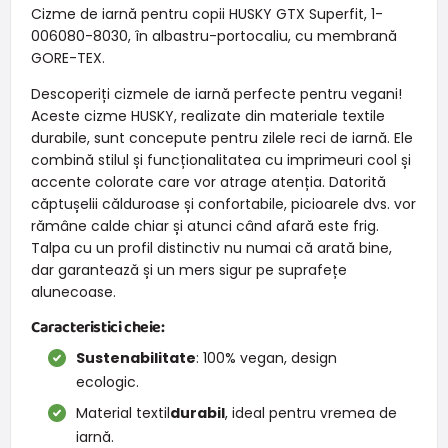
Cizme de iarnă pentru copii HUSKY GTX Superfit, 1-
006080-8030, în albastru-portocaliu, cu membrană
GORE-TEX.
Descoperiți cizmele de iarnă perfecte pentru vegani!
Aceste cizme HUSKY, realizate din materiale textile
durabile, sunt concepute pentru zilele reci de iarnă. Ele
combină stilul și funcționalitatea cu imprimeuri cool și
accente colorate care vor atrage atenția. Datorită
căptușelii călduroase și confortabile, picioarele dvs. vor
rămâne calde chiar și atunci când afară este frig.
Talpa cu un profil distinctiv nu numai că arată bine,
dar garantează și un mers sigur pe suprafețe
alunecoase.
Caracteristici cheie:
Sustenabilitate
: 100% vegan, design
ecologic.
Material textil
durabil
, ideal pentru vremea de
iarnă.