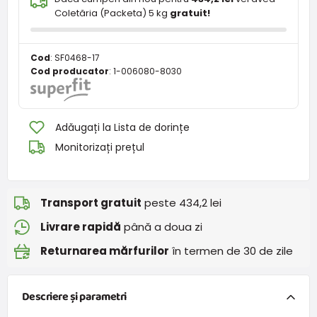
Coletăria (Packeta) 5 kg
gratuit!
Cod
:
SF0468-17
Cod producator
:
1-006080-8030
Adăugați la Lista de dorințe
Monitorizați prețul
Transport gratuit
peste 434,2 lei
Livrare rapidă
până a doua zi
Returnarea mărfurilor
în termen de 30 de zile
Descriere și parametri