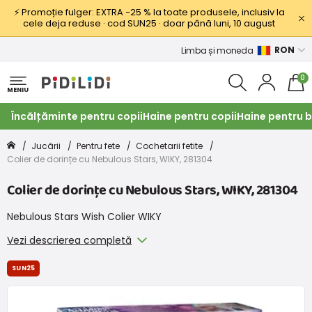
⚡ Promoție fulger: EXTRA −25 % la toate produsele, inclusiv la
cele deja reduse · cod SUN25 · doar până luni, 10 august
RON
Limba și moneda
0
MENIU
Încălțăminte pentru copii
Haine pentru copii
Haine pentru b
Jucării
Pentru fete
Cochetarii fetite
Colier de dorințe cu Nebulous Stars, WIKY, 281304
Colier de dorințe cu Nebulous Stars, WIKY, 281304
Nebulous Stars Wish Colier WIKY
Vezi descrierea completă
SUN25