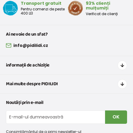
Transport gratuit
93% clienți
mulțumiți
Pentru comenzi de peste
400 LEI
Verificat de clienți
Ai nevoie de un sfat?
info@pidilidi.cz
informații de achiziție
Cum să cumpărați
Mai multe despre PIDILIDI
Transport și plată
Graficul de dimensiuni pentru îmbrăcăminte
Contacte
Noutăți prin e-mail
Retururi și reclamații
Despre noi
Schimb sau returnare gratuită
Blog
OK
Procedura de reclamații
En-gros PiDiLiDi
Condiții de promovare și coduri de reducere
Program de afiliere
Consimțământul de a primi newsletter-ul