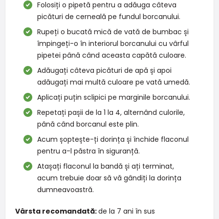
Folosiți o pipetă pentru a adăuga câteva
picături de cerneală pe fundul borcanului.
Rupeți o bucată mică de vată de bumbac și
împingeți-o în interiorul borcanului cu vârful
pipetei până când aceasta capătă culoare.
Adăugați câteva picături de apă și apoi
adăugați mai multă culoare pe vată umedă.
Aplicați puțin sclipici pe marginile borcanului.
Repetați pașii de la 1 la 4, alternând culorile,
până când borcanul este plin.
Acum șoptește-ți dorința și închide flaconul
pentru a-l păstra în siguranță.
Atașați flaconul la bandă și ați terminat,
acum trebuie doar să vă gândiți la dorința
dumneavoastră.
Vârsta recomandată:
de la 7 ani în sus