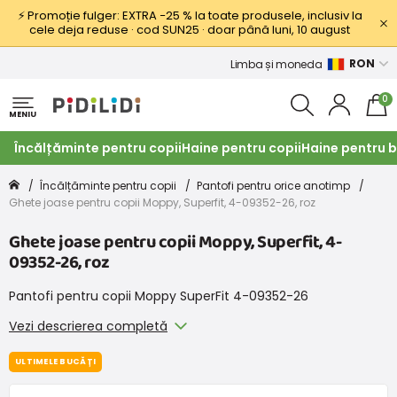
⚡ Promoție fulger: EXTRA −25 % la toate produsele, inclusiv la
cele deja reduse · cod SUN25 · doar până luni, 10 august
RON
Limba și moneda
0
MENIU
Încălțăminte pentru copii
Haine pentru copii
Haine pentru b
Încălțăminte pentru copii
Pantofi pentru orice anotimp
Ghete joase pentru copii Moppy, Superfit, 4-09352-26, roz
Ghete joase pentru copii Moppy, Superfit, 4-
09352-26, roz
Pantofi pentru copii Moppy SuperFit 4-09352-26
Vezi descrierea completă
ULTIMELE BUCĂȚI