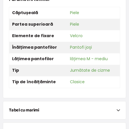
Căptușeală
Piele
Partea superioară
Piele
Elemente de fixare
Velcro
Înălțimea pantofilor
Pantofi joși
Lățimea pantofilor
lățimea M - mediu
Tip
Jumătate de cizme
Tip de încălțăminte
Clasice
Tabel cu marimi
Vreau să calculez mărimea pantofilor pe baza
măsurarea lungimii piciorului.