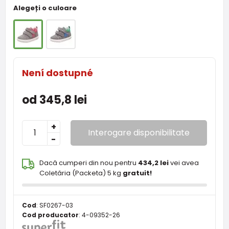
Alegeți o culoare
Není dostupné
od 345,8 lei
+
Interogare disponibilitate
-
Dacă cumperi din nou pentru
434,2 lei
vei avea
Coletăria (Packeta) 5 kg
gratuit!
Cod
:
SF0267-03
Cod producator
:
4-09352-26