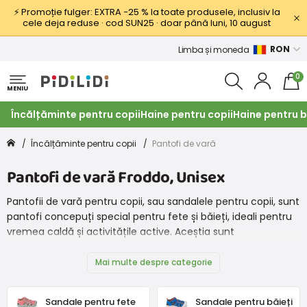
⚡ Promoție fulger: EXTRA −25 % la toate produsele, inclusiv la
cele deja reduse · cod SUN25 · doar până luni, 10 august
RON
Limba și moneda
0
MENIU
Încălțăminte pentru copii
Haine pentru copii
Haine pentru b
Încălțăminte pentru copii
Pantofi de vară
Pantofi de vară Froddo, Unisex
Pantofii de vară pentru copii, sau sandalele pentru copii, sunt
pantofi concepuți special pentru fete și băieți, ideali pentru
vremea caldă și activitățile active. Aceștia sunt
confecționați din materiale ușoare, cum ar fi pielea sau
poate o combinație de materiale sintetice și țesături, și au
Mai multe despre categorie
un design deschis care permite picioarelor să respire și
aerului să intre cu ușurință. Încălțămintea desculță este, de
Sandale pentru fete
Sandale pentru băieți