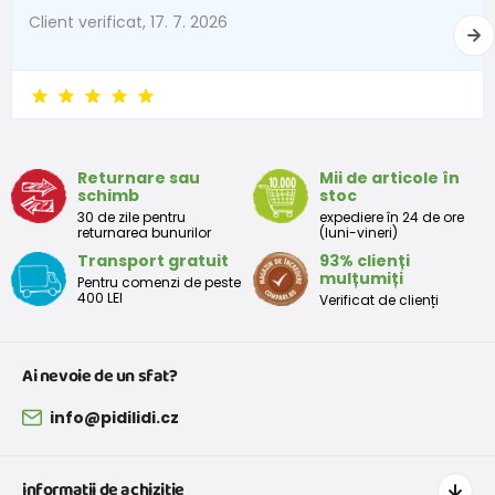
Client verificat, 17. 7. 2026
Returnare sau
Mii de articole în
schimb
stoc
30 de zile pentru
expediere în 24 de ore
returnarea bunurilor
(luni-vineri)
Transport gratuit
93% clienți
mulțumiți
Pentru comenzi de peste
400 LEI
Verificat de clienți
Ai nevoie de un sfat?
info@pidilidi.cz
informații de achiziție