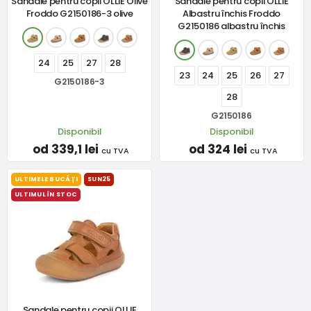
Sandale pentru copii OLLIE Olive
Sandale pentru copii OLLIE
Froddo G2150186-3 olive
Albastru închis Froddo
G2150186 albastru închis
24
25
27
28
23
24
25
26
27
G2150186-3
28
G2150186
Disponibil
Disponibil
od 339,1 lei
od 324 lei
cu TVA
cu TVA
ULTIMELE BUCĂȚI
SUN25
ULTIMUL ÎN STOC
Sandale pentru copii OLLIE