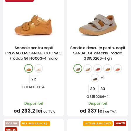
Sandale pentru copii
Sandale desculțe pentru copii
PREWALKERS SANDAL COGNAC
SANDAL Gri deschis Froddo
Froddo G1140003-4 maro
G3150266-4 gri
+1
22
G1140003-4
30
33
G3150266-4
Disponibil
Disponibil
od 233,2 lei
od 337 lei
cu TVA
cu TVA
KOŽENÉ
ULTIMELE BUCĂȚI
ULTIMELE BUCĂȚI
SUN25
SUN25