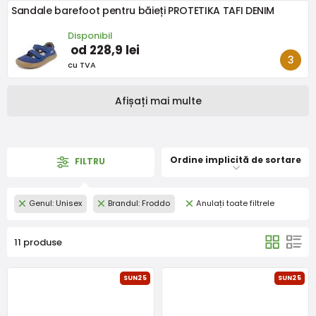
Sandale barefoot pentru băieți PROTETIKA TAFI DENIM
Disponibil
od 228,9 lei
cu TVA
Afișați mai multe
Ordine implicită de sortare
FILTRU
Genul: Unisex
Brandul: Froddo
Anulați toate filtrele
11 produse
SUN25
SUN25