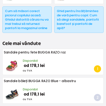
asemenea, populară și, desigur, mărci precum Superfit,
Keen, Protetika Crave, Pegres sau Bugga - pantofi la prețuri
rezonabile.
Cum să măsori corect
Ghid pentru încălțămintea
piciorul copilului acasă:
de vară pentru copii: Cum
Ghidul datorită căruia nu va
să alegi sandalele, pantofii
mai trebui să returnezi
barefoot și pantofii de
pantofi la magazinul online
apă?
Cele mai vândute
Sandale pentru fete BUGGA RAZO roz
Disponibil
od 178,1 lei
cu TVA
Sandale băieți BUGGA RAZO Blue - albastru
Disponibil
od 178,1 lei
cu TVA