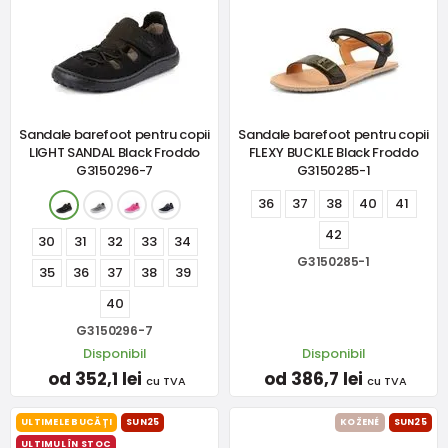
Sandale barefoot pentru copii
Sandale barefoot pentru copii
LIGHT SANDAL Black Froddo
FLEXY BUCKLE Black Froddo
G3150296-7
G3150285-1
36
37
38
40
41
42
30
31
32
33
34
G3150285-1
35
36
37
38
39
40
G3150296-7
Disponibil
Disponibil
od 352,1 lei
od 386,7 lei
cu TVA
cu TVA
ULTIMELE BUCĂȚI
SUN25
KOŽENÉ
SUN25
ULTIMUL ÎN STOC