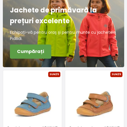
Jachete de primăvară la
prețuri excelente
Echipați-vă pentru oraș și pentru munte cu jachetele
Pidilidi.
Cumpărați
SUN25
SUN25