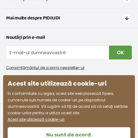
Cum să cumpărați
Mai multe despre PIDILIDI
Transport și plată
Graficul de dimensiuni pentru îmbrăcăminte
Contacte
Noutăți prin e-mail
Retururi și reclamații
Despre noi
Schimb sau returnare gratuită
Blog
OK
Procedura de reclamații
En-gros PiDiLiDi
Condiții de promovare și coduri de reducere
Program de afiliere
Consimțământul de a primi newsletter-ul
Colectarea bunurilor
Acest site utilizează cookie-uri
facebook
instagram
În conformitate cu legea, acest site web plasează fișiere,
cunoscute sub numele de cookie-uri, pe dispozitivul
dumneavoastră. Vă rugăm să fiți de acord să vă setați setările
cookie-urilor pentru a utiliza acest site.
Acest site utilizează cookie-uri
Nu sunt de acord.