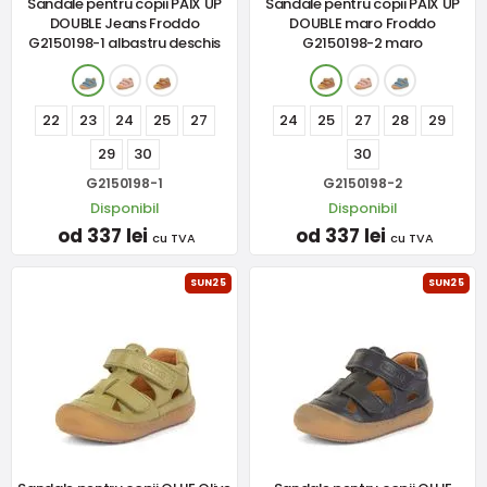
Sandale pentru copii PAIX UP
Sandale pentru copii PAIX UP
DOUBLE Jeans Froddo
DOUBLE maro Froddo
G2150198-1 albastru deschis
G2150198-2 maro
22
23
24
25
27
24
25
27
28
29
29
30
30
G2150198-1
G2150198-2
Disponibil
Disponibil
od 337 lei
od 337 lei
cu TVA
cu TVA
SUN25
SUN25