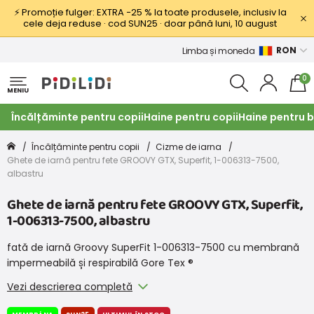
⚡ Promoție fulger: EXTRA −25 % la toate produsele, inclusiv la
cele deja reduse · cod SUN25 · doar până luni, 10 august
RON
Limba și moneda
0
MENIU
Încălțăminte pentru copii
Haine pentru copii
Haine pentru b
Încălțăminte pentru copii
Cizme de iarna
Ghete de iarnă pentru fete GROOVY GTX, Superfit, 1-006313-7500,
albastru
Ghete de iarnă pentru fete GROOVY GTX, Superfit,
1-006313-7500, albastru
fată de iarnă Groovy SuperFit 1-006313-7500 cu membrană
impermeabilă și respirabilă Gore Tex ®
Vezi descrierea completă