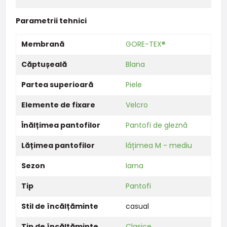
Parametrii tehnici
Membrană
GORE-TEX®
Căptușeală
Blana
Partea superioară
Piele
Elemente de fixare
Velcro
Înălțimea pantofilor
Pantofi de gleznă
Lățimea pantofilor
lățimea M - mediu
Sezon
Iarna
Tip
Pantofi
Stil de încălțăminte
casual
Tip de încălțăminte
Clasice