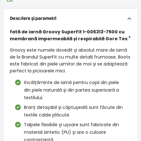
Descriere și parametri
fată de iarnă Groovy SuperFit 1-006313-7500 cu
®
membrană impermeabilă și respirabilă Gore Tex
Groovy este numele dovedit și absolut mare de iarnă
de la Brandul SuperFit cu multe detalii frumoase. Boots
este fabricat din piele uimitor de moi și se adaptează
perfect la picioarele mici.
încălțăminte de iarnă pentru copii din piele
din piele naturală și din partea superioară a
textilului.
Branț detașabil și căptușeală sunt făcute din
textile calde plăcute.
Talpele flexibile și ușoare sunt fabricate din
material sintetic (PU) și are o culoare
contrastantă.