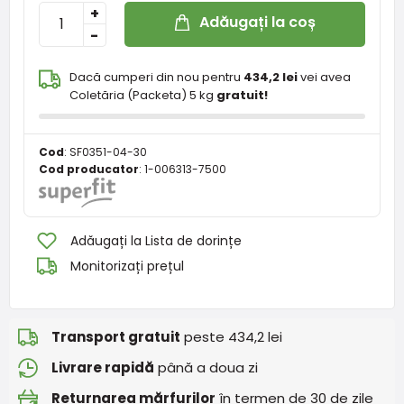
+
Adăugați la coș
-
Dacă cumperi din nou pentru
434,2 lei
vei avea
Coletăria (Packeta) 5 kg
gratuit!
Cod
:
SF0351-04-30
Cod producator
:
1-006313-7500
Adăugați la Lista de dorințe
Monitorizați prețul
Transport gratuit
peste 434,2 lei
Livrare rapidă
până a doua zi
Returnarea mărfurilor
în termen de 30 de zile