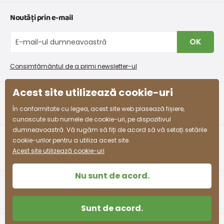
Graficul de dimensiuni pentru îmbrăcăminte
Contacte
Noutăți prin e-mail
Retururi și reclamații
Despre noi
Schimb sau returnare gratuită
Blog
OK
Procedura de reclamații
En-gros PiDiLiDi
Condiții de promovare și coduri de reducere
Program de afiliere
Consimțământul de a primi newsletter-ul
Colectarea bunurilor
Acest site utilizează cookie-uri
facebook
instagram
În conformitate cu legea, acest site web plasează fișiere,
cunoscute sub numele de cookie-uri, pe dispozitivul
dumneavoastră. Vă rugăm să fiți de acord să vă setați setările
cookie-urilor pentru a utiliza acest site.
Acest site utilizează cookie-uri
Nu sunt de acord.
Sunt de acord.