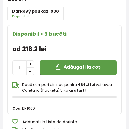
Variantă
Dárkový poukaz 1000
Disponibil
Disponibil > 3 bucăți
od 216,2 lei
+
Adăugați la coș
-
Dacă cumperi din nou pentru
434,2 lei
vei avea
Coletăria (Packeta) 5 kg
gratuit!
Cod
:
DR1000
Adăugați la Lista de dorințe