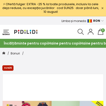
⚡ Ofertă fulger: EXTRA −25 % la toate produsele, inclusiv la cele
deja reduse, cu excepția jucăriilor · cod SUN25 · doar până luni,
10 august
RON
Limba și moneda
0
MENIU
Încălțăminte pentru copii
Haine pentru copii
Haine pentru b
Bonuri
SUN25