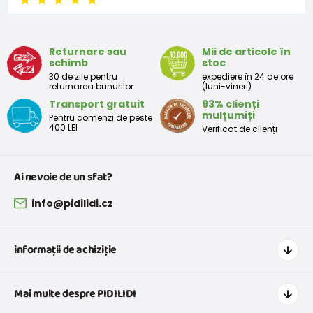
Returnare sau
Mii de articole în
schimb
stoc
30 de zile pentru
expediere în 24 de ore
returnarea bunurilor
(luni-vineri)
Transport gratuit
93% clienți
mulțumiți
Pentru comenzi de peste
400 LEI
Verificat de clienți
Ai nevoie de un sfat?
info@pidilidi.cz
informații de achiziție
Cum să cumpărați
Mai multe despre PIDILIDI
Transport și plată