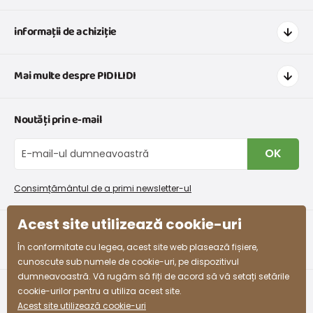
informații de achiziție
Cum să cumpărați
Mai multe despre PIDILIDI
Transport și plată
Graficul de dimensiuni pentru îmbrăcăminte
Contacte
Noutăți prin e-mail
Retururi și reclamații
Despre noi
Schimb sau returnare gratuită
Blog
OK
Procedura de reclamații
En-gros PiDiLiDi
Condiții de promovare și coduri de reducere
Program de afiliere
Consimțământul de a primi newsletter-ul
Colectarea bunurilor
Acest site utilizează cookie-uri
facebook
instagram
În conformitate cu legea, acest site web plasează fișiere,
cunoscute sub numele de cookie-uri, pe dispozitivul
dumneavoastră. Vă rugăm să fiți de acord să vă setați setările
cookie-urilor pentru a utiliza acest site.
Acest site utilizează cookie-uri