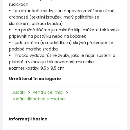
ručičkách
po stranách kostky jsou napevno zavěšeny různé
drobnosti (textilní kroužek, malý polštářek se
sluníčkem, pískací kytička)
na pružné šňůrce je umístěn klip, můžete tak kostku
připevnit na postýlku nebo na kočárek
jedna stěna (s medvídkem) skrývá překvapení v
podobě malého zrcátka
hračka vydává různé zvuky, jako je např. šustění a
pískání a vzbuzuje tak pozornost miminka
Rozměr kostky: 9,5 x 9,5 cm
Următorul în categorie
Jucării
Pentru cei mici
Jucării didactice și motorii
Informații bazice