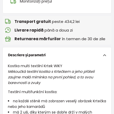
Monitorizați prețul
Transport gratuit
peste 434,2 lei
Livrare rapidă
până a doua zi
Returnarea mărfurilor
în termen de 30 de zile
Descriere și parametri
Kostka multi textilní Krtek WIKY
Měkoučká textilní kostka s Krtečkem a jeho přáteli
zaujme malá miminka na první pohled, a to svou
barevností a zvuky
Textilní multifunkční kostka:
na každé stěně má zobrazen veselý obrázek Krtečka
nebo jeho kamarádů
má 2 uši, díky kterým se dobře drží v malých