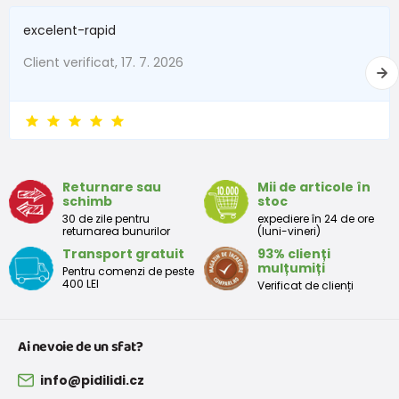
excelent-rapid
Client verificat, 17. 7. 2026
Returnare sau
Mii de articole în
schimb
stoc
30 de zile pentru
expediere în 24 de ore
returnarea bunurilor
(luni-vineri)
Transport gratuit
93% clienți
mulțumiți
Pentru comenzi de peste
400 LEI
Verificat de clienți
Ai nevoie de un sfat?
info@pidilidi.cz