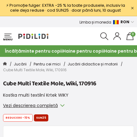
⚡ Promoție fulger: EXTRA −25 % la toate produsele, inclusiv la
cele deja reduse · cod SUN25 · doar până luni, 10 august
RON
Limba și moneda
0
MENIU
Încălțăminte pentru copii
Haine pentru copii
Haine pentru b
Jucării
Pentru cei mici
Jucării didactice și motorii
Cube Multi Textile Mole, Wiki, 170916
Cube Multi Textile Mole, Wiki, 170916
Kostka multi textilní Krtek WIKY
Vezi descrierea completă
REDUCERE
-15%
SUN25