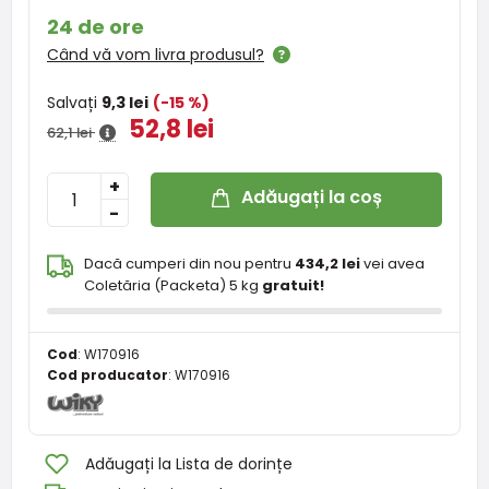
24 de ore
Când vă vom livra produsul?
Salvați
9,3 lei
(-15 %)
52,8 lei
62,1 lei
+
Adăugați la coș
-
Dacă cumperi din nou pentru
434,2 lei
vei avea
Coletăria (Packeta) 5 kg
gratuit!
Cod
:
W170916
Cod producator
:
W170916
Adăugați la Lista de dorințe