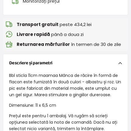
Monitorizați prețul
Transport gratuit
peste 434,2 lei
Livrare rapidă
până a doua zi
Returnarea mărfurilor
în termen de 30 de zile
Descriere și parametri
Bbl sticla 11cm maamaa Mânca de răcire în formă de
flacon este furnizată în două culori - albastru și roz. Un
pic este fabricat din material moale, este umplut cu
un gel sigur. Marea stimulare a gingiilor dureroase.
Dimensiune: 11 x 6,5 cm
Prețul este pentru 1 ambalaj. Vă rugăm să scrieți
opțiunea selectată la nota de comandă. Dacă nu ați
selectat nicio variantă, trimitem la întâmplare.