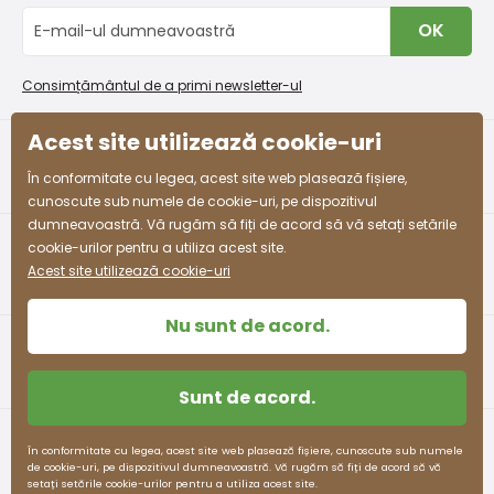
Schimb sau returnare gratuită
Blog
OK
Procedura de reclamații
En-gros PiDiLiDi
Condiții de promovare și coduri de reducere
Program de afiliere
Consimțământul de a primi newsletter-ul
Colectarea bunurilor
Acest site utilizează cookie-uri
facebook
instagram
În conformitate cu legea, acest site web plasează fișiere,
cunoscute sub numele de cookie-uri, pe dispozitivul
dumneavoastră. Vă rugăm să fiți de acord să vă setați setările
cookie-urilor pentru a utiliza acest site.
Acest site utilizează cookie-uri
Nu sunt de acord.
Sunt de acord.
Termeni și condiții
Protecția datelor cu caracter personal
În conformitate cu legea, acest site web plasează fișiere, cunoscute sub numele
de cookie-uri, pe dispozitivul dumneavoastră. Vă rugăm să fiți de acord să vă
pidilidi.cz © 2026. Webdesign
Litvanyi.sk
.
setați setările cookie-urilor pentru a utiliza acest site.