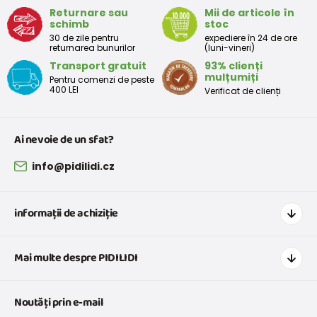
care se joacă cu el mai ales în timpul erupției dinților.
Returnare sau
Mii de articole în
schimb
stoc
30 de zile pentru
expediere în 24 de ore
returnarea bunurilor
(luni-vineri)
Transport gratuit
93% clienți
mulțumiți
Pentru comenzi de peste
400 LEI
Verificat de clienți
Ai nevoie de un sfat?
info@pidilidi.cz
informații de achiziție
Cum să cumpărați
Mai multe despre PIDILIDI
Transport și plată
Graficul de dimensiuni pentru îmbrăcăminte
Contacte
Noutăți prin e-mail
Retururi și reclamații
Despre noi