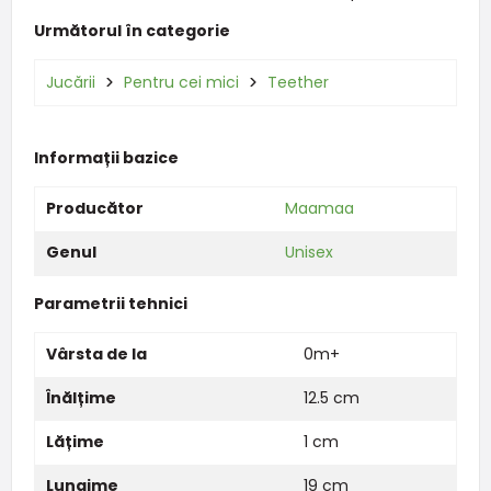
Următorul în categorie
Jucării
Pentru cei mici
Teether
Informații bazice
Producător
Maamaa
Genul
Unisex
Parametrii tehnici
Vârsta de la
0m+
Înălțime
12.5 cm
Lățime
1 cm
Lungime
19 cm