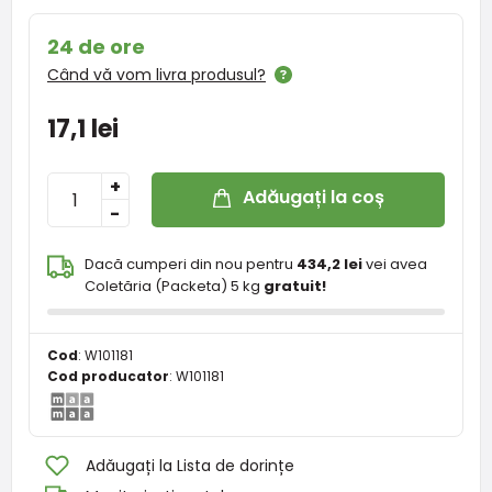
24 de ore
Când vă vom livra produsul?
17,1 lei
+
Adăugați la coș
-
Dacă cumperi din nou pentru
434,2 lei
vei avea
Coletăria (Packeta) 5 kg
gratuit!
Cod
:
W101181
Cod producator
:
W101181
Adăugați la Lista de dorințe