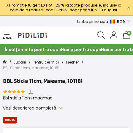
⚡ Promoție fulger: EXTRA −25 % la toate produsele, inclusiv la
cele deja reduse · cod SUN25 · doar până luni, 10 august
RON
Limba și moneda
0
MENIU
Încălțăminte pentru copii
Haine pentru copii
Haine pentru b
Jucării
Pentru cei mici
Teether
BBL Sticla 11cm, Maeama, 101181
BBL Sticla 11cm, Maeama, 101181
(
1
)
Bbl sticla 11cm maamaa
Vezi descrierea completă
SUN25