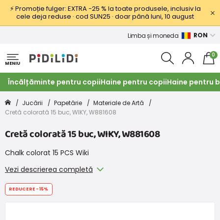
⚡ Promoție fulger: EXTRA −25 % la toate produsele, inclusiv la
cele deja reduse · cod SUN25 · doar până luni, 10 august
RON
Limba și moneda
0
MENIU
Încălțăminte pentru copii
Haine pentru copii
Haine pentru b
Jucării
Papetărie
Materiale de Artă
Cretă colorată 15 buc, WIKY, W881608
Cretă colorată 15 buc, WIKY, W881608
Chalk colorat 15 PCS Wiki
Vezi descrierea completă
REDUCERE
-15%