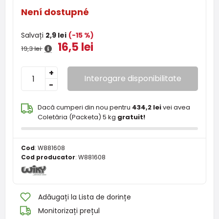
Není dostupné
Salvați
2,9 lei
(-15 %)
16,5 lei
19,3 lei
+
Interogare disponibilitate
-
Dacă cumperi din nou pentru
434,2 lei
vei avea
Coletăria (Packeta) 5 kg
gratuit!
Cod
:
W881608
Cod producator
:
W881608
Adăugați la Lista de dorințe
Monitorizați prețul