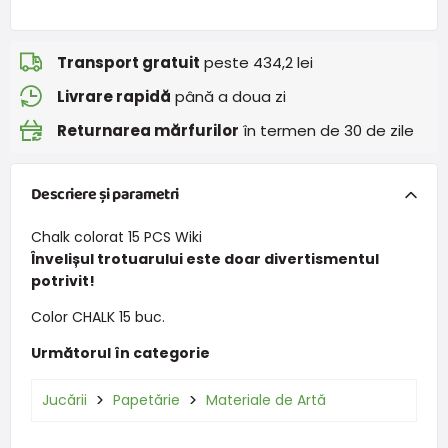
Transport gratuit
peste 434,2 lei
Livrare rapidă
până a doua zi
Returnarea mărfurilor
în termen de 30 de zile
Descriere și parametri
Chalk colorat 15 PCS Wiki
Învelișul trotuarului este doar divertismentul
potrivit!
Color CHALK 15 buc.
Următorul în categorie
Jucării
Papetărie
Materiale de Artă