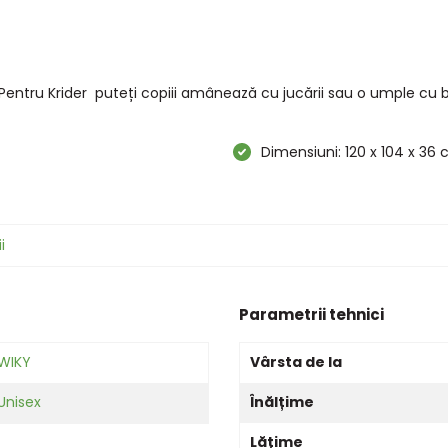
. Pentru Krider puteți copiii amânează cu jucării sau o umple cu ba
Dimensiuni: 120 x 104 x 36
i
Parametrii tehnici
WIKY
Vârsta de la
Unisex
Înălțime
Lățime