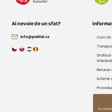
bunurilor
Ai nevoie de un sfat?
informaț
info@pidilidi.cz
Cum să 
Transport
Graficul
îmbrăcă
Retururi 
Schimb s
Procedur
Condiții
reducer
În confo