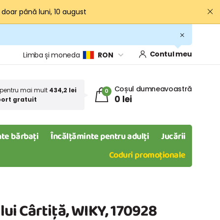
· doar până luni, 10 august
Contul meu
Limba și moneda
RON
Coșul dumneavoastră
pentru mai mult
434,2 lei
0
0 lei
ort gratuit
te bărbați
Încălțăminte pentru adulți
Jucării
Coduri promoționale
 lui Cârtiță, WIKY, 170928