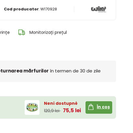
Cod producator
:
W170928
rințe
Monitorizați prețul
turnarea mărfurilor
în termen de 30 de zile
Není dostupné
În coș
75,5 lei
120,9 lei