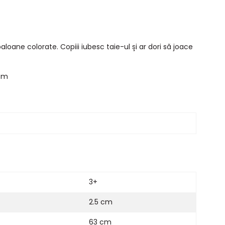
loane colorate. Copiii iubesc taie-ul și ar dori să joace
 cm
3+
2.5 cm
63 cm