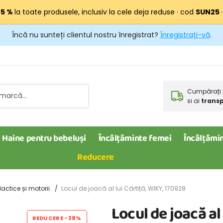
25 %
la toate produsele, inclusiv la cele deja reduse · cod
SUN25
Încă nu sunteți clientul nostru înregistrat?
Înregistrați-vă
.
Cumpărați 
si ai
transp
Haine pentru bebeluși
Încălțăminte femei
Încălțămin
Reducere
dactice și motorii
Locul de joacă al lui Cârtiță, WIKY, 170928
Locul de joacă al
REDUCERE
-38%