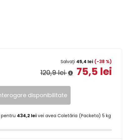
Salvați
45,4 lei
(-38 %)
75,5 lei
120,9 lei
nterogare disponibilitate
 pentru
434,2 lei
vei avea Coletăria (Packeta) 5 kg