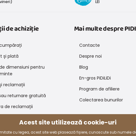
vineri)
LEI
ii de achiziție
Mai multe despre PIDI
cumpărați
Contacte
 și plată
Despre noi
 de dimensiuni pentru
Blog
minte
En-gros PiDiLiDi
și reclamații
Program de afiliere
au returnare gratuită
Colectarea bunurilor
a de reclamații
 de promovare și coduri de
Acest site utilizează cookie-uri
e
rmitate cu legea, acest site web plasează fișiere, cunoscute sub numele d