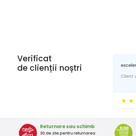
Verificat
excele
de clienții noștri
Client v
Returnare sau schimb
30 de zile pentru returnarea