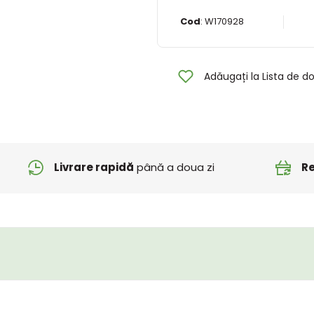
Cod
:
W170928
Adăugați la Lista de do
Livrare rapidă
până a doua zi
Re