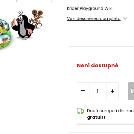
Krider Playground Wiki.
Vezi descrierea completă
Není dostupné
-
+
I
Dacă cumperi din nou
gratuit!