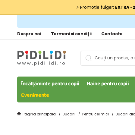
⚡ Promoție fulger:
EXTRA −
Despre noi
Termeni și condiții
Contacte
Încălțăminte pentru copii
Haine pentru copii
Evenimente
Pagina principală
Jucării
Pentru cei mici
Jucării di