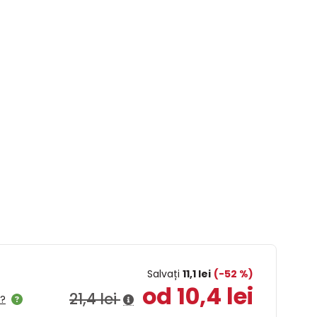
Salvați
11,1 lei
(-52 %)
od 10,4 lei
21,4 lei
l?