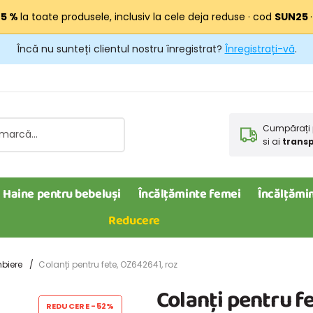
25 %
la toate produsele, inclusiv la cele deja reduse · cod
SUN25
Încă nu sunteți clientul nostru înregistrat?
Înregistrați-vă
.
Cumpărați 
si ai
transp
Haine pentru bebeluși
Încălțăminte femei
Încălțămin
Reducere
biere
Colanți pentru fete, OZ642641, roz
Colanți pentru f
REDUCERE
-52%