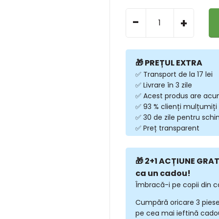
-
+
🎁 PREȚUL EXTRA
✅ Transport de la 17 lei
✅ Livrare în 3 zile
✅ Acest produs are acu
✅ 93 % clienți mulțumiți
✅ 30 de zile pentru sch
✅ Preț transparent
🎁 2+1 ACȚIUNE GRATU
ca un cadou!
Îmbracă-i pe copii din c
Cumpără oricare 3 piese
pe cea mai ieftină cadou