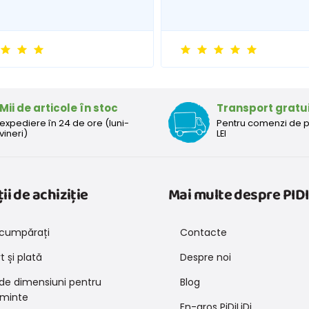
Mii de articole în stoc
Transport gratu
expediere în 24 de ore (luni-
Pentru comenzi de 
vineri)
LEI
ii de achiziție
Mai multe despre PIDI
cumpărați
Contacte
 și plată
Despre noi
 de dimensiuni pentru
Blog
minte
En-gros PiDiLiDi