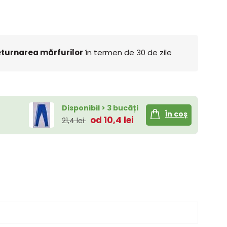
turnarea mărfurilor
în termen de 30 de zile
Disponibil > 3 bucăți
În coș
od 10,4 lei
21,4 lei