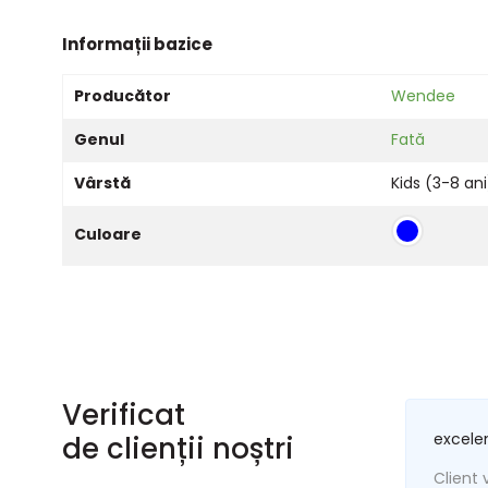
Informații bazice
Producător
Wendee
Genul
Fată
Vârstă
Kids (3-8 ani
Culoare
Verificat
excele
de clienții noștri
Client v