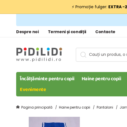
⚡ Promoție fulger:
EXTRA −
Despre noi
Termeni și condiții
Contacte
Încălțăminte pentru copii
Haine pentru copii
Evenimente
Pagina principală
Haine pentru copii
Pantaloni
Jam