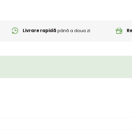
Livrare rapidă
până a doua zi
Re