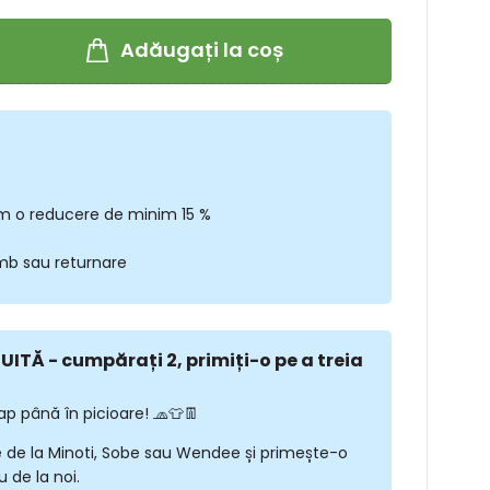
Adăugați la coș
m o reducere de minim 15 %
imb sau returnare
ITĂ - cumpărați 2, primiți-o pe a treia
ap până în picioare! 🧢👕👖
 de la Minoti, Sobe sau Wendee și primește-o
 de la noi.