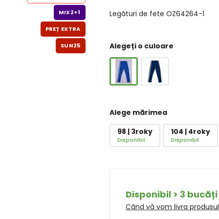
MIX2+1
Legături de fete OZ64264-1
PREȚ EXTRA
Alegeți o culoare
SUN25
Alege mărimea
98 | 3roky
104 | 4roky
Disponibil
Disponibil
Disponibil > 3 bucăți
Când vă vom livra produsu