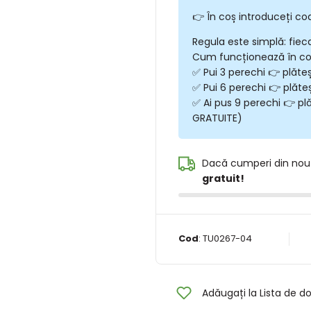
👉 În coș introduceți co
Regula este simplă: fiec
Cum funcționează în c
✅ Pui 3 perechi 👉 plăte
✅ Pui 6 perechi 👉 plăte
✅ Ai pus 9 perechi 👉 plă
GRATUITE)
Dacă cumperi din nou
gratuit!
Cod
:
TU0267-04
Adăugați la Lista de do