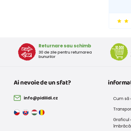
Returnare sau schimb
30 de zile pentru returnarea
bunurilor
Ai nevoie de un sfat?
informaț
info@pidilidi.cz
Cum să 
Transport
Graficul
îmbrăcă