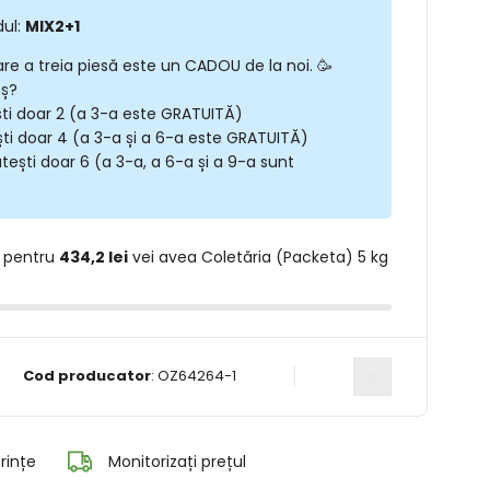
dul:
MIX2+1
are a treia piesă este un CADOU de la noi. 🥳
oș?
ști doar 2 (a 3-a este GRATUITĂ)
ști doar 4 (a 3-a și a 6-a este GRATUITĂ)
tești doar 6 (a 3-a, a 6-a și a 9-a sunt
 pentru
434,2 lei
vei avea Coletăria (Packeta) 5 kg
Cod producator
:
OZ64264-1
rințe
Monitorizați prețul