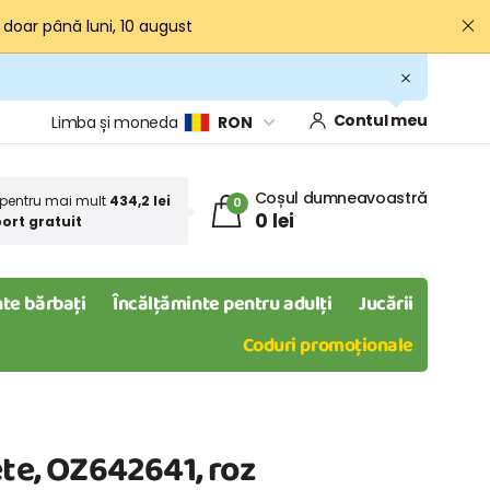
· doar până luni, 10 august
Contul meu
Limba și moneda
RON
Coșul dumneavoastră
pentru mai mult
434,2 lei
0
0 lei
ort gratuit
te bărbați
Încălțăminte pentru adulți
Jucării
Coduri promoționale
ete, OZ642641, roz