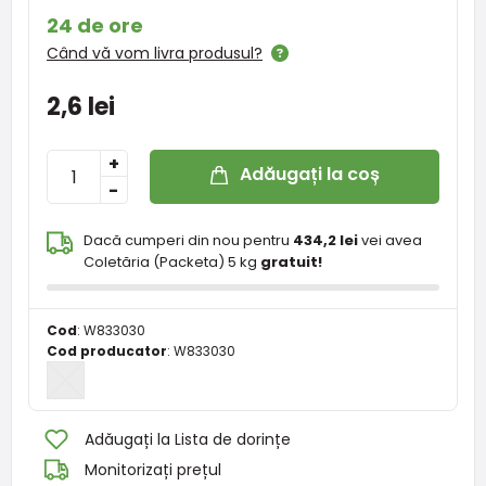
24 de ore
Când vă vom livra produsul?
2,6 lei
+
Adăugați la coș
-
Dacă cumperi din nou pentru
434,2 lei
vei avea
Coletăria (Packeta) 5 kg
gratuit!
Cod
:
W833030
Cod producator
:
W833030
Adăugați la Lista de dorințe
Monitorizați prețul