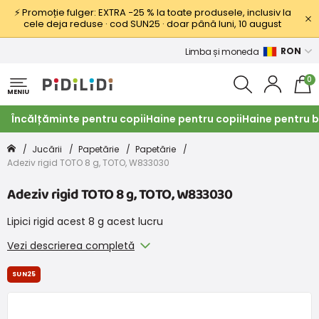
⚡ Promoție fulger: EXTRA −25 % la toate produsele, inclusiv la
cele deja reduse · cod SUN25 · doar până luni, 10 august
RON
Limba și moneda
0
MENIU
Încălțăminte pentru copii
Haine pentru copii
Haine pentru b
Jucării
Papetărie
Papetărie
Adeziv rigid TOTO 8 g, TOTO, W833030
Adeziv rigid TOTO 8 g, TOTO, W833030
Lipici rigid acest 8 g acest lucru
Vezi descrierea completă
SUN25