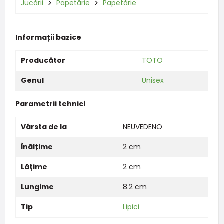
Jucării
Papetărie
Papetărie
Informații bazice
Producător
TOTO
Genul
Unisex
Parametrii tehnici
Vârsta de la
NEUVEDENO
Înălțime
2 cm
Lățime
2 cm
Lungime
8.2 cm
Tip
Lipici