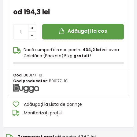
od 194,3 lei
+
Adăugați la coș
-
Dacă cumperi din nou pentru
434,2 lei
vei avea
Coletăria (Packeta) 5 kg
gratuit!
Cod
:
B00177-10
Cod producator
:
B00177-10
Adăugați la Lista de dorințe
Monitorizați prețul
Transport gratuit
peste 434,2 lei