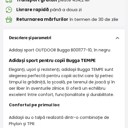
Livrare rapidă
până a doua zi
Returnarea mărfurilor
în termen de 30 de zile
Descriere și parametri
Adidași sport OUTDOOR Bugga B001177-10, în negru
Adidași sport pentru copii Bugga TEMPE
Eleganți, ușori și rezistenți, adidașii Bugga TEMPE sunt
alegerea perfectă pentru copiii activi care își petrec
timpul la grădiniță, la școală, pe terenul de joacă și în
aer liber în aventurile zilnice. Ei oferă un echilibru
excelent între confort, funcționalitate și durabilitate.
Confortul pe primul loc
Adidașii au o talpă realizată dintr-o combinație de
Phylon și TPR: