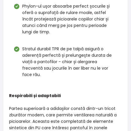
Phylon-ul ușor absoarbe perfect șocurile și
oferă o suprafață de rulare moale, astfel
încât protejează picioarele copiilor chiar și
atunci când merg pe jos pentru perioade
lungi de timp.
Stratul durabil TPR de pe talpă asigură o
aderență perfectă și prelungește durata de
viață a pantofilor - chiar și alergarea
frecventă sau jocurile în aer liber nu le vor
face rău.
Respirabili și adaptabili
Partea superioară a adidașilor constă dintr-un tricot
zburător modern, care permite ventilarea naturală a
picioarelor. Aceasta este completată de elemente
sintetice din PU care întăresc pantoful în zonele