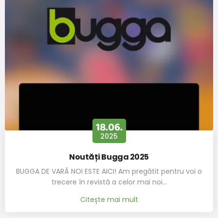
Șosete vesele pentru băieți FUNNY - Pachet 3 buc, Pidilidi, PD0141-
02
49,5 lei
od 30,1 lei
cu TVA
Disponibil
18.06.
2025
Noutăți Bugga 2025
BUGGA DE VARĂ NOI ESTE AICI! Am pregătit pentru voi o
trecere în revistă a celor mai noi…
Citește mai mult