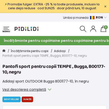
⚡ Promoție fulger: EXTRA −25 % la toate produsele, inclusiv la
cele deja reduse · cod SUN25 · doar până luni, 10 august
RON
Limba și moneda
0
MENIU
Încălțăminte pentru copii
Haine pentru copii
Haine pentru b
Încălțăminte pentru copii
Adidași
Pantofi sport pentru copii TEMPE , Bugga, B00177-10, negru
Pantofi sport pentru copii TEMPE , Bugga, B00177-
10, negru
Adidași sport OUTDOOR Bugga B001177-10, în negru
Vezi descrierea completă
BESTSELLER
SUN25