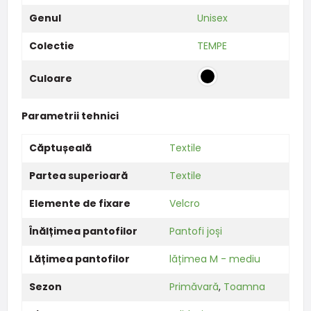
Genul
Unisex
Colectie
TEMPE
Culoare
Parametrii tehnici
Căptușeală
Textile
Partea superioară
Textile
Elemente de fixare
Velcro
Înălțimea pantofilor
Pantofi joși
Lățimea pantofilor
lățimea M - mediu
Sezon
Primăvară
,
Toamna