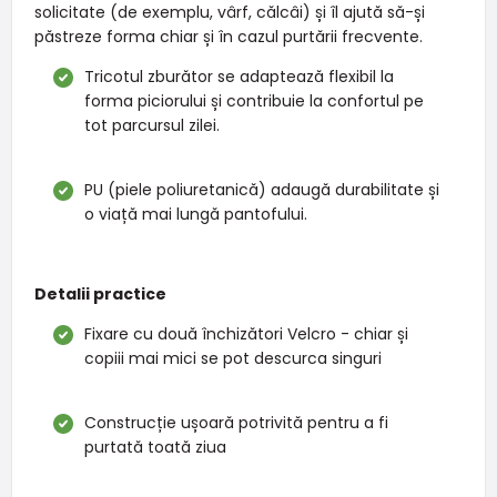
solicitate (de exemplu, vârf, călcâi) și îl ajută să-și
păstreze forma chiar și în cazul purtării frecvente.
Tricotul zburător se adaptează flexibil la
forma piciorului și contribuie la confortul pe
tot parcursul zilei.
PU (piele poliuretanică) adaugă durabilitate și
o viață mai lungă pantofului.
Detalii practice
Fixare cu două închizători Velcro - chiar și
copiii mai mici se pot descurca singuri
Construcție ușoară potrivită pentru a fi
purtată toată ziua