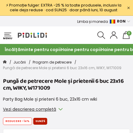
⚡ Promoție fulger: EXTRA −25 % la toate produsele, inclusiv la
cele deja reduse · cod SUN25 · doar până luni, 10 august
RON
Limba și moneda
0
MENIU
Încălțăminte pentru copii
Haine pentru copii
Haine pentru b
Jucării
Program de petrecere
Pungă de petrecere Mole și prietenii 6 buc 23x16 cm, WIKY, W171009
Pungă de petrecere Mole și prietenii 6 buc 23x16
cm, WIKY, W171009
Party Bag Mole și prieteni 6 buc, 23x16 cm wiki
Vezi descrierea completă
REDUCERE
-14%
SUN25