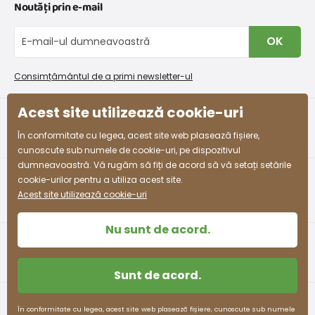
Noutăți prin e-mail
Retururi și reclamații
Despre noi
Schimb sau returnare gratuită
Blog
OK
Procedura de reclamații
En-gros PiDiLiDi
Condiții de promovare și coduri de reducere
Program de afiliere
Consimțământul de a primi newsletter-ul
Colectarea bunurilor
Acest site utilizează cookie-uri
facebook
instagram
În conformitate cu legea, acest site web plasează fișiere,
cunoscute sub numele de cookie-uri, pe dispozitivul
dumneavoastră. Vă rugăm să fiți de acord să vă setați setările
cookie-urilor pentru a utiliza acest site.
Acest site utilizează cookie-uri
Nu sunt de acord.
Sunt de acord.
Termeni și condiții
Protecția datelor cu caracter personal
În conformitate cu legea, acest site web plasează fișiere, cunoscute sub numele