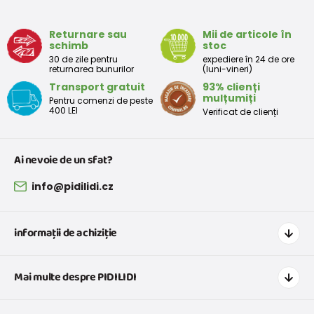
Returnare sau
Mii de articole în
schimb
stoc
30 de zile pentru
expediere în 24 de ore
returnarea bunurilor
(luni-vineri)
Transport gratuit
93% clienți
mulțumiți
Pentru comenzi de peste
400 LEI
Verificat de clienți
Ai nevoie de un sfat?
info@pidilidi.cz
informații de achiziție
Cum să cumpărați
Mai multe despre PIDILIDI
Transport și plată
Graficul de dimensiuni pentru îmbrăcăminte
Contacte