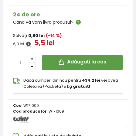
24 de ore
Când vă vom livra produsul?
Salvați
0,90 lei
(-14 %)
5,5 lei
6,3 lei
+
Adăugați la coș
-
Dacă cumperi din nou pentru
434,2 lei
vei avea
Coletăria (Packeta) 5 kg
gratuit!
Cod
:
W171009
Cod producator
:
W171009