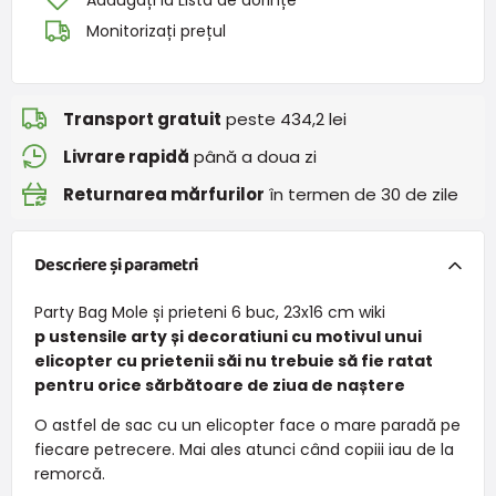
Adăugați la Lista de dorințe
Monitorizați prețul
Transport gratuit
peste 434,2 lei
Livrare rapidă
până a doua zi
Returnarea mărfurilor
în termen de 30 de zile
Descriere și parametri
Party Bag Mole și prieteni 6 buc, 23x16 cm wiki
p
ustensile arty și decoratiuni cu motivul unui
elicopter cu prietenii săi nu trebuie să fie ratat
pentru orice sărbătoare de ziua de naștere
O astfel de sac cu un elicopter face o mare paradă pe
fiecare petrecere. Mai ales atunci când copiii iau de la
remorcă.