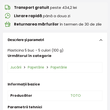
Transport gratuit
peste 434,2 lei
Livrare rapidă
până a doua zi
Returnarea mărfurilor
în termen de 30 de zile
Descriere și parametri
Plasticina 5 buc - 5 culori (100 g)
Următorul în categorie
Jucării
Papetărie
Papetărie
Informații bazice
Producător
TOTO
Parametrii tehnici