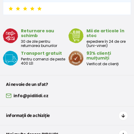
Returnare sau
Mii de articole în
schimb
stoc
30 de zile pentru
expediere în 24 de ore
returnarea bunurilor
(luni-vineri)
Transport gratuit
93% clienți
mulțumiți
Pentru comenzi de peste
400 LEI
Verificat de clienți
Ai nevoie de un sfat?
info@pidilidi.cz
informații de achiziție
Cum să cumpărați