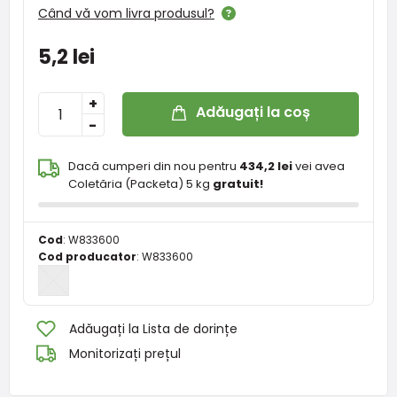
Când vă vom livra produsul?
5,2 lei
+
Adăugați la coș
-
Dacă cumperi din nou pentru
434,2 lei
vei avea
Coletăria (Packeta) 5 kg
gratuit!
Cod
:
W833600
Cod producator
:
W833600
Adăugați la Lista de dorințe
Monitorizați prețul