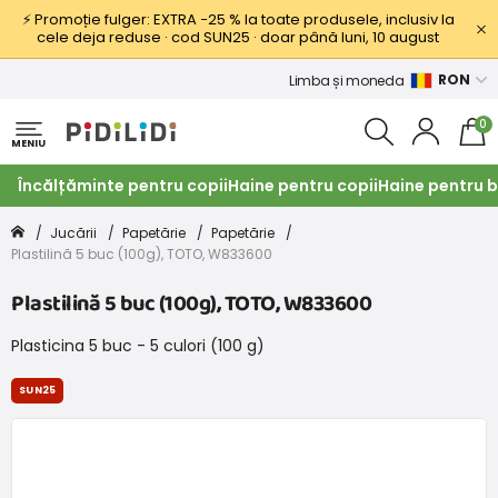
⚡ Promoție fulger: EXTRA −25 % la toate produsele, inclusiv la
cele deja reduse · cod SUN25 · doar până luni, 10 august
RON
Limba și moneda
0
MENIU
Încălțăminte pentru copii
Haine pentru copii
Haine pentru b
Jucării
Papetărie
Papetărie
Plastilină 5 buc (100g), TOTO, W833600
Plastilină 5 buc (100g), TOTO, W833600
Plasticina 5 buc - 5 culori (100 g)
SUN25