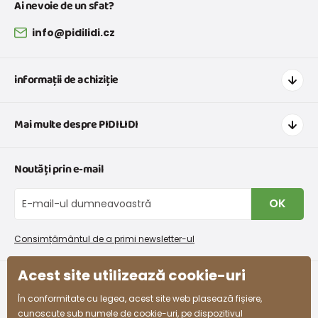
Ai nevoie de un sfat?
info@pidilidi.cz
informații de achiziție
Cum să cumpărați
Mai multe despre PIDILIDI
Transport și plată
Graficul de dimensiuni pentru îmbrăcăminte
Contacte
Noutăți prin e-mail
Retururi și reclamații
Despre noi
Schimb sau returnare gratuită
Blog
OK
Procedura de reclamații
En-gros PiDiLiDi
Condiții de promovare și coduri de reducere
Program de afiliere
Consimțământul de a primi newsletter-ul
Colectarea bunurilor
Acest site utilizează cookie-uri
facebook
instagram
În conformitate cu legea, acest site web plasează fișiere,
cunoscute sub numele de cookie-uri, pe dispozitivul