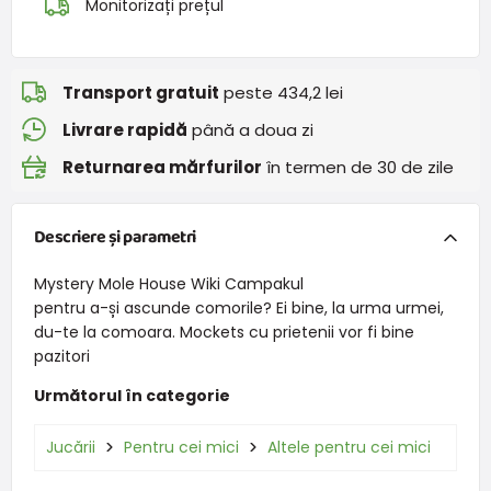
Monitorizați prețul
Transport gratuit
peste 434,2 lei
Livrare rapidă
până a doua zi
Returnarea mărfurilor
în termen de 30 de zile
Descriere și parametri
Mystery Mole House Wiki Campakul
pentru a-și ascunde comorile? Ei bine, la urma urmei,
du-te la comoara. Mockets cu prietenii vor fi bine
pazitori
Următorul în categorie
Jucării
Pentru cei mici
Altele pentru cei mici