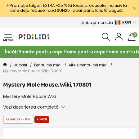
⚡ Promoție fulger: EXTRA −25 % la toate produsele, inclusiv la
cele deja reduse · cod SUN25 · doar până luni, 10 august
RON
Limba și moneda
0
MENIU
Încălțăminte pentru copii
Haine pentru copii
Haine pentru b
Jucării
Pentru cei mici
Altele pentru cei mici
Mystery Mole House, Wiki, 170801
Mystery Mole House, Wiki, 170801
Mystery Mole House Wiki
Vezi descrierea completă
REDUCERE
-15%
SUN25