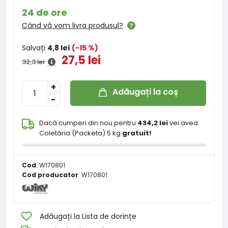
24 de ore
Când vă vom livra produsul?
Salvați
4,8 lei
(-15 %)
27,5 lei
32,3 lei
+
Adăugați la coș
-
Dacă cumperi din nou pentru
434,2 lei
vei avea
Coletăria (Packeta) 5 kg
gratuit!
Cod
:
W170801
Cod producator
:
W170801
Adăugați la Lista de dorințe