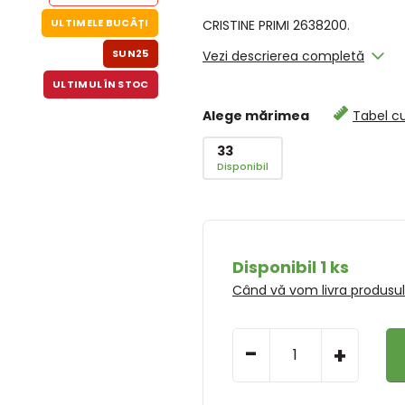
ULTIMELE BUCĂȚI
CRISTINE PRIMI 2638200.
SUN25
Vezi descrierea completă
ULTIMUL ÎN STOC
Alege mărimea
Tabel c
33
Disponibil
Disponibil 1 ks
Când vă vom livra produsu
-
+