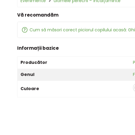
Evenimente
Ultimele perechi – încălțăminte
Vă recomandăm
Cum să măsori corect piciorul copilului acasă: Ghi
Informații bazice
Producător
P
Genul
Culoare