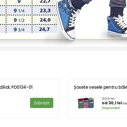
ilidi, PD0134-01
Șosete vesele pentru băieț
49,5 lei
Zobrazit
od 30,1 lei
cu
Disponibil