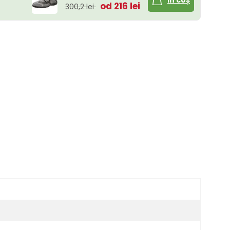
od 216 lei
300,2 lei