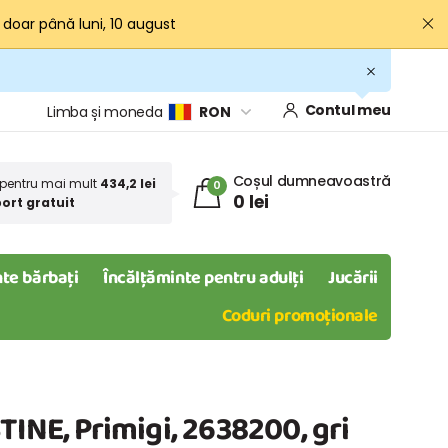
· doar până luni, 10 august
Contul meu
Limba și moneda
RON
Coșul dumneavoastră
pentru mai mult
434,2 lei
0
0 lei
ort gratuit
te bărbați
Încălțăminte pentru adulți
Jucării
Coduri promoționale
TINE, Primigi, 2638200, gri