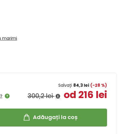
u marimi
Salvați
84,3 lei
(-28 %)
od 216 lei
300,2 lei
l?
Adăugați la coș