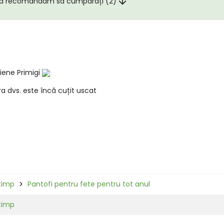
ă recomandăm să cumpărați (2)
iene Primigi
a dvs. este încă cuțit uscat
timp
Pantofi pentru fete pentru tot anul
timp