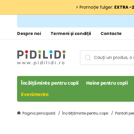
⚡ Promoție fulger:
EXTRA −
Despre noi
Termeni și condiții
Contacte
Încălțăminte pentru copii
Haine pentru copii
Evenimente
Pagina principală
Încălțăminte pentru copii
Pantofi pe