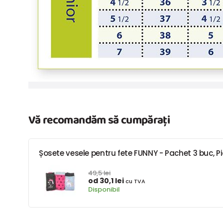
Vă recomandăm să cumpărați
Șosete vesele pentru fete FUNNY - Pachet 3 buc, Pid
49,5 lei
od 30,1 lei
cu TVA
Disponibil