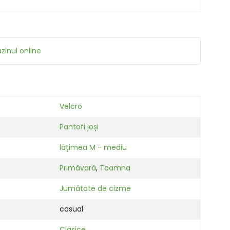
zinul online
Velcro
Pantofi joși
lățimea M - mediu
Primăvară
,
Toamna
Jumătate de cizme
casual
Clasice