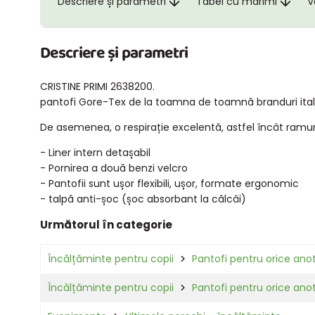
Descriere și parametri
Tabel cu marimi
V
Descriere și parametri
CRISTINE PRIMI 2638200.
pantofi Gore-Tex de la toamna de toamnă branduri ital
De asemenea, o respirație excelentă, astfel încât ramur
- Liner intern detașabil
- Pornirea a două benzi velcro
- Pantofii sunt ușor flexibili, ușor, formate ergonomic
- talpă anti-șoc (șoc absorbant la călcâi)
Următorul în categorie
Încălțăminte pentru copii
Pantofi pentru orice ano
Încălțăminte pentru copii
Pantofi pentru orice ano