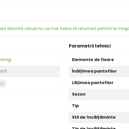
dul datorită căruia nu va mai trebui să returnezi pantofi la maga
Parametrii tehnici
rimigi
Elemente de fixare
Fată
Înălțimea pantofilor
Lățimea pantofilor
Sezon
Tip
Stil de încălțăminte
Tip de încălțăminte