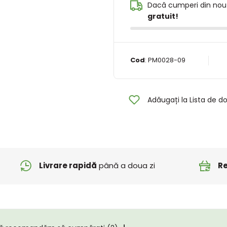
Dacă cumperi din nou
gratuit!
Cod
:
PM0028-09
Adăugați la Lista de do
Livrare rapidă
până a doua zi
Re