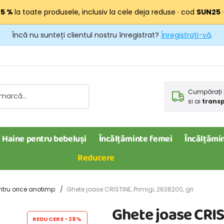
25 %
la toate produsele, inclusiv la cele deja reduse · cod
SUN25
Încă nu sunteți clientul nostru înregistrat?
Înregistrați-vă
.
Cumpărați 
si ai
transp
Haine pentru bebeluși
Încălțăminte femei
Încălțămin
Reducere
ntru orice anotimp
Ghete joase CRISTINE, Primigi, 2638200, gri
Ghete joase CRIS
REDUCERE
-28%