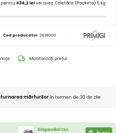
 pentru
434,2 lei
vei avea Coletăria (Packeta) 5 kg
Cod producator
:
2638200
rințe
Monitorizați prețul
turnarea mărfurilor
în termen de 30 de zile
Disponibil 1 ks
În coș