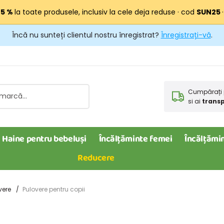
25 %
la toate produsele, inclusiv la cele deja reduse · cod
SUN25
Încă nu sunteți clientul nostru înregistrat?
Înregistrați-vă
.
Cumpărați 
si ai
transp
Haine pentru bebeluși
Încălțăminte femei
Încălțămin
Reducere
vere
Pulovere pentru copii