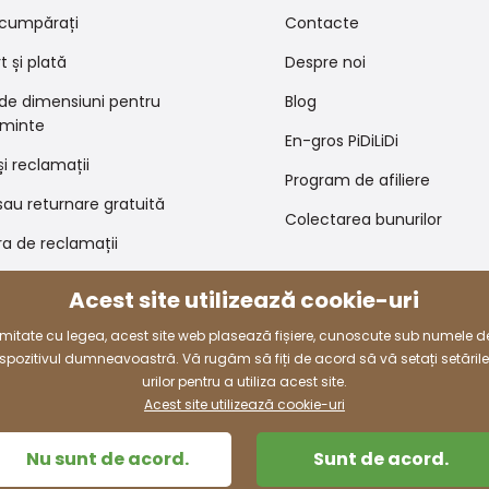
cumpărați
Contacte
 și plată
Despre noi
 de dimensiuni pentru
Blog
minte
En-gros PiDiLiDi
și reclamații
Program de afiliere
au returnare gratuită
Colectarea bunurilor
a de reclamații
 de promovare și coduri de
Acest site utilizează cookie-uri
e
rmitate cu legea, acest site web plasează fișiere, cunoscute sub numele d
dispozitivul dumneavoastră. Vă rugăm să fiți de acord să vă setați setăril
Modalități de plată
urilor pentru a utiliza acest site.
Acest site utilizează cookie-uri
Nu sunt de acord.
Sunt de acord.