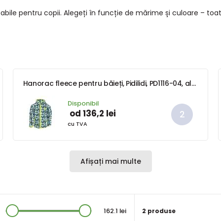
ile pentru copii. Alegeți în funcție de mărime și culoare – toate î
Hanorac fleece pentru băieți, Pidilidi, PD1116-04, albastru
Disponibil
od 136,2 lei
cu TVA
Afișați mai multe
162.1 lei
2 produse