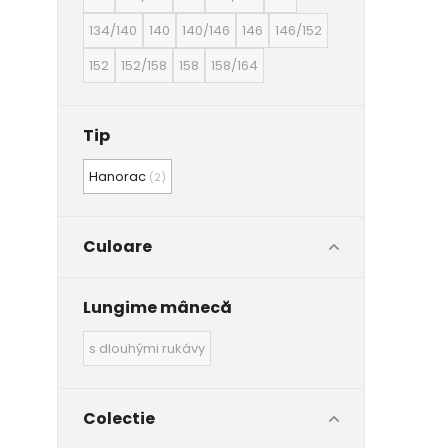
134/140
140
140/146
146
146/152
152
152/158
158
158/164
Tip
Hanorac
(2)
Culoare
Lungime mânecă
s dlouhými rukávy
Colectie