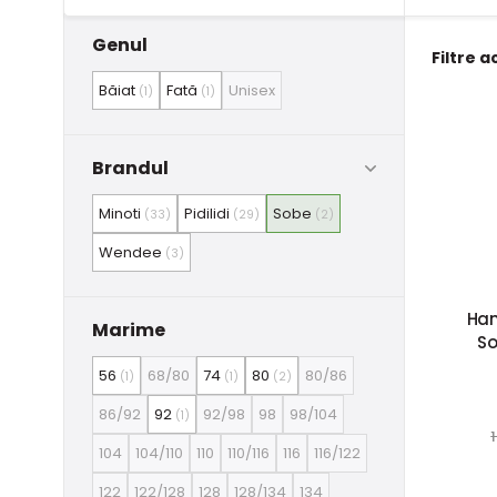
Genul
Filtre a
Băiat
Fată
Unisex
(1)
(1)
Brandul
Minoti
Pidilidi
Sobe
(33)
(29)
(2)
Wendee
(3)
Han
Marime
So
56
68/80
74
80
80/86
(1)
(1)
(2)
86/92
92
92/98
98
98/104
(1)
1
104
104/110
110
110/116
116
116/122
122
122/128
128
128/134
134