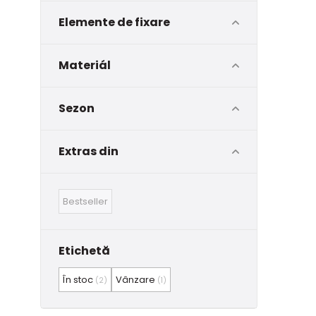
Elemente de fixare
Materiál
Sezon
Extras din
Bestseller
Etichetă
În stoc
Vânzare
(2)
(1)