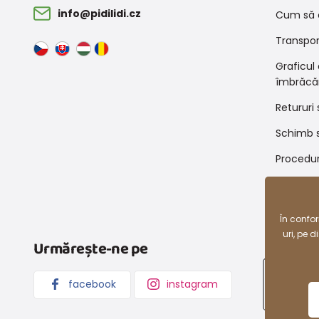
info@pidilidi.cz
Cum să 
Transport
Graficul
îmbrăcă
Retururi 
Schimb s
Procedur
Condiții
reducer
În confo
uri, pe 
Urmărește-ne pe
facebook
instagram