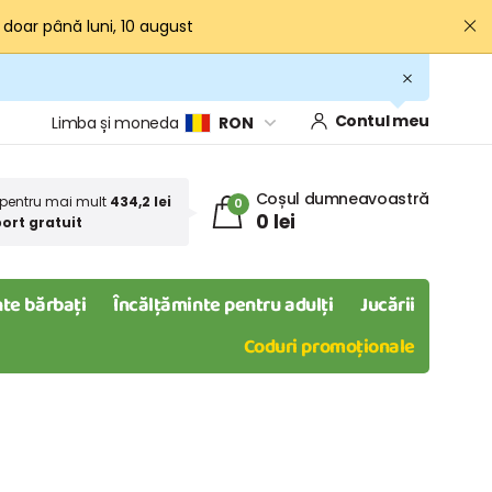
· doar până luni, 10 august
Contul meu
Limba și moneda
RON
Coșul dumneavoastră
pentru mai mult
434,2 lei
0
0 lei
ort gratuit
te bărbați
Încălțăminte pentru adulți
Jucării
Coduri promoționale