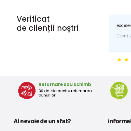
Verificat
excele
de clienții noștri
Client v
Returnare sau schimb
30 de zile pentru returnarea
bunurilor
Ai nevoie de un sfat?
informaț