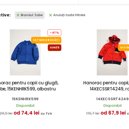
ctive:
Brandul: Sobe
Anulați toate filtrele
-41%
ULTIMELE BUCĂȚI
SUN25
ULTIM
orac pentru copii cu glugă,
Hanorac pentru copii,
be, 15KENHRK599, albastru
14KECSSRT4249, r
15KENHRK599
14KECSSRT4249
Disponibil
Disponibil
od 74,4 lei
od 67,9 lei
26,5 lei
115,7 lei
cu TVA
c