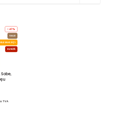
-41%
SALE
ELE BUCĂȚI
SUN25
 Sobe,
oșu
u TVA