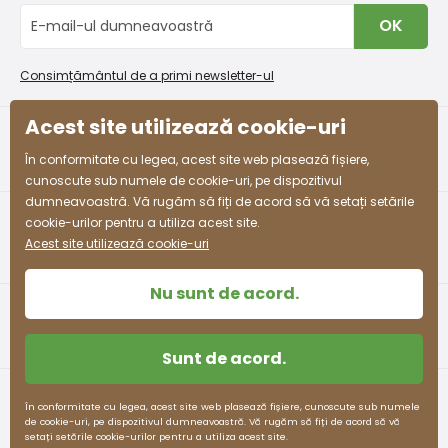
Schimb sau returnare gratuită
Blog
OK
Procedura de reclamații
En-gros PiDiLiDi
Condiții de promovare și coduri de reducere
Program de afiliere
Consimțământul de a primi newsletter-ul
Colectarea bunurilor
Acest site utilizează cookie-uri
facebook
instagram
În conformitate cu legea, acest site web plasează fișiere,
cunoscute sub numele de cookie-uri, pe dispozitivul
dumneavoastră. Vă rugăm să fiți de acord să vă setați setările
cookie-urilor pentru a utiliza acest site.
Acest site utilizează cookie-uri
Nu sunt de acord.
Sunt de acord.
Termeni și condiții
Protecția datelor cu caracter personal
În conformitate cu legea, acest site web plasează fișiere, cunoscute sub numele
de cookie-uri, pe dispozitivul dumneavoastră. Vă rugăm să fiți de acord să vă
pidilidi.cz © 2026. Webdesign
Litvanyi.sk
.
setați setările cookie-urilor pentru a utiliza acest site.