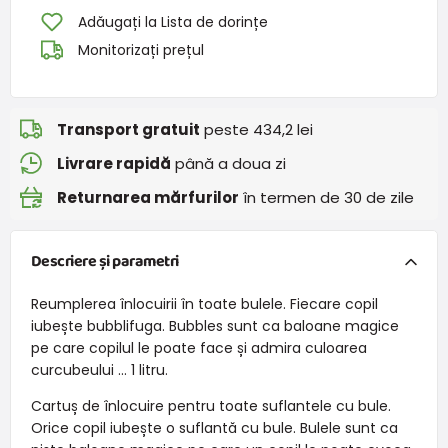
Adăugați la Lista de dorințe
Monitorizați prețul
Transport gratuit
peste 434,2 lei
Livrare rapidă
până a doua zi
Returnarea mărfurilor
în termen de 30 de zile
Descriere și parametri
Reumplerea înlocuirii în toate bulele. Fiecare copil
iubește bubblifuga. Bubbles sunt ca baloane magice
pe care copilul le poate face și admira culoarea
curcubeului ... 1 litru.
Cartuș de înlocuire pentru toate suflantele cu bule.
Orice copil iubește o suflantă cu bule. Bulele sunt ca