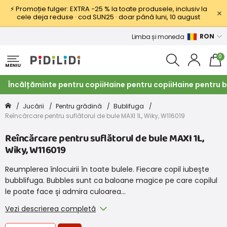
⚡ Promoție fulger: EXTRA −25 % la toate produsele, inclusiv la
cele deja reduse · cod SUN25 · doar până luni, 10 august
RON
Limba și moneda
0
MENIU
Încălțăminte pentru copii
Haine pentru copii
Haine pentru b
Jucării
Pentru grădină
Bublifuga
Reîncărcare pentru suflătorul de bule MAXI 1L, Wiky, W116019
Reîncărcare pentru suflătorul de bule MAXI 1L,
Wiky, W116019
Reumplerea înlocuirii în toate bulele. Fiecare copil iubește
bubblifuga. Bubbles sunt ca baloane magice pe care copilul
le poate face și admira culoarea…
Vezi descrierea completă