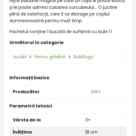
niște baloane magice pe care un copil le poate evoca
și le poate admira culoarea curcubeului... O jucărie
plină de satisfacții, care îl va distrage pe copilul
dumneavoastră pentru mult timp.
Pachetul conține 1 bucată de suflantă cu bule 1 l
Următorul în categorie
Jucării
Pentru grădină
Bublifuga
Informații bazice
Producător
WIKY
Parametrii tehnici
Vârsta de la
3+
Înălțime
18 cm