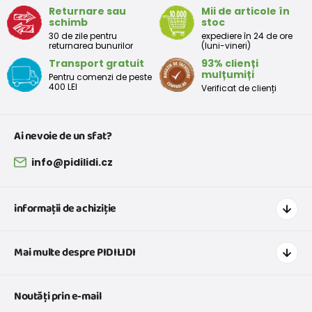
Returnare sau
Mii de articole în
schimb
stoc
30 de zile pentru
expediere în 24 de ore
returnarea bunurilor
(luni-vineri)
Transport gratuit
93% clienți
mulțumiți
Pentru comenzi de peste
400 LEI
Verificat de clienți
Ai nevoie de un sfat?
info@pidilidi.cz
informații de achiziție
Cum să cumpărați
Mai multe despre PIDILIDI
Transport și plată
Graficul de dimensiuni pentru îmbrăcăminte
Contacte
Noutăți prin e-mail
Retururi și reclamații
Despre noi