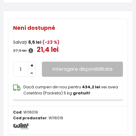
Není dostupné
Salvați
6,5 lei
(-23 %)
21,4 lei
27,9 lei
+
Interogare disponibilitate
-
Dacă cumperi din nou pentru
434,2 lei
vei avea
Coletăria (Packeta) 5 kg
gratuit!
Cod
:
W116019
Cod producator
:
W116019