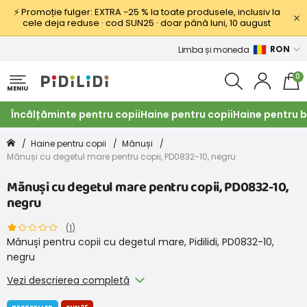
⚡ Promoție fulger: EXTRA −25 % la toate produsele, inclusiv la
cele deja reduse · cod SUN25 · doar până luni, 10 august
RON
Limba și moneda
0
MENIU
Încălțăminte pentru copii
Haine pentru copii
Haine pentru b
Haine pentru copii
Mănuși
Mănuși cu degetul mare pentru copii, PD0832-10, negru
Mănuși cu degetul mare pentru copii, PD0832-10,
negru
(
1
)
Mănuși pentru copii cu degetul mare, Pidilidi, PD0832-10,
negru
Vezi descrierea completă