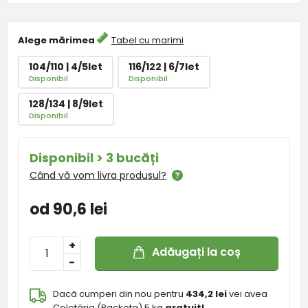
Alege mărimea
Tabel cu marimi
104/110 | 4/5let
116/122 | 6/7let
Disponibil
Disponibil
128/134 | 8/9let
Disponibil
Disponibil > 3 bucăți
Când vă vom livra produsul?
od 90,6 lei
+
Adăugați la coș
-
Dacă cumperi din nou pentru
434,2 lei
vei avea
Coletăria (Packeta) 5 kg
gratuit!