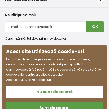
Transport și plată
Graficul de dimensiuni pentru îmbrăcăminte
Contacte
Noutăți prin e-mail
Retururi și reclamații
Despre noi
Schimb sau returnare gratuită
Blog
OK
Procedura de reclamații
En-gros PiDiLiDi
Condiții de promovare și coduri de reducere
Program de afiliere
Consimțământul de a primi newsletter-ul
Colectarea bunurilor
Acest site utilizează cookie-uri
facebook
instagram
În conformitate cu legea, acest site web plasează fișiere,
cunoscute sub numele de cookie-uri, pe dispozitivul
dumneavoastră. Vă rugăm să fiți de acord să vă setați setările
cookie-urilor pentru a utiliza acest site.
Acest site utilizează cookie-uri
Nu sunt de acord.
Sunt de acord.