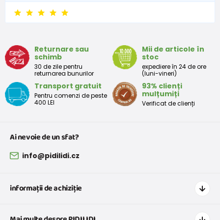
Nu sunt impermeabile.
Returnare sau
Mii de articole în
schimb
stoc
30 de zile pentru
expediere în 24 de ore
returnarea bunurilor
(luni-vineri)
Transport gratuit
93% clienți
mulțumiți
Pentru comenzi de peste
400 LEI
Verificat de clienți
Ai nevoie de un sfat?
info@pidilidi.cz
informații de achiziție
Cum să cumpărați
Mai multe despre PIDILIDI