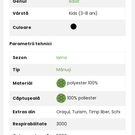
Genul
Băiat
Vârstă
Kids (3-8 ani)
Culoare
Parametrii tehnici
Sezon
Iarna
Tip
Mănuși
polyester 100%
Materiál
100% poliester
Căptușeală
Extras din
Orașul
,
Turism
,
Timp liber
,
Schi
Respirabilitate
3000