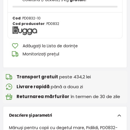
Cod
:
PD0832-10
Cod producator
:
PD0832
Adăugați la Lista de dorințe
Monitorizați prețul
Transport gratuit
peste 434,2 lei
Livrare rapidă
până a doua zi
Returnarea mărfurilor
în termen de 30 de zile
Descriere și parametri
Mănuși pentru copii cu degetul mare, Pidilidi, PD0832-