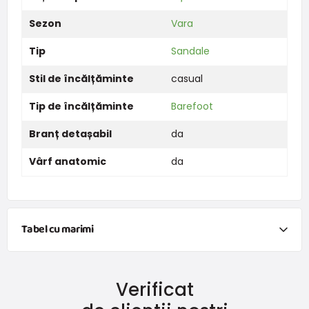
Sezon
Vara
Tip
Sandale
Stil de încălțăminte
casual
Tip de încălțăminte
Barefoot
Branț detașabil
da
Vârf anatomic
da
Tabel cu marimi
Tabel de mărimi pentru încălțăminte copii
(Lungimea recomandată a piciorului = lungimea branțului -
Verificat
12 mm)