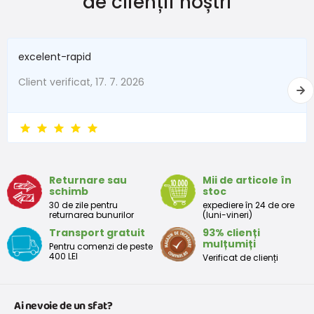
de clienții noștri
Mărime
21
22
23
24
25
26
27
28
Lungimea
excelent-rapid
branțului
135
140
150
155
163
168
175
18
(mm)
Client verificat, 17. 7. 2026
Lungimea
recomandată
123
128
138
143
151
156
163
17
a piciorului
(mm)
Lățimea
Returnare sau
Mii de articole în
schimb
stoc
branțului
60
60
60
62
63
65
65
70
30 de zile pentru
expediere în 24 de ore
(mm)
returnarea bunurilor
(luni-vineri)
Transport gratuit
93% clienți
mulțumiți
Pentru comenzi de peste
400 LEI
Verificat de clienți
Ai nevoie de un sfat?