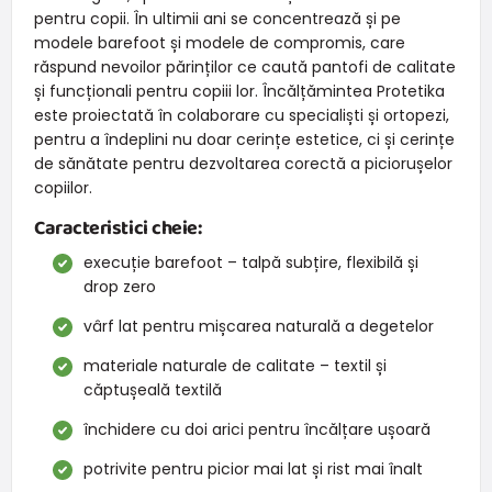
pentru copii. În ultimii ani se concentrează și pe
modele barefoot și modele de compromis, care
răspund nevoilor părinților ce caută pantofi de calitate
și funcționali pentru copiii lor. Încălțămintea Protetika
este proiectată în colaborare cu specialiști și ortopezi,
pentru a îndeplini nu doar cerințe estetice, ci și cerințe
de sănătate pentru dezvoltarea corectă a piciorușelor
copiilor.
Caracteristici cheie:
execuție barefoot – talpă subțire, flexibilă și
drop zero
vârf lat pentru mișcarea naturală a degetelor
materiale naturale de calitate – textil și
căptușeală textilă
închidere cu doi arici pentru încălțare ușoară
potrivite pentru picior mai lat și rist mai înalt