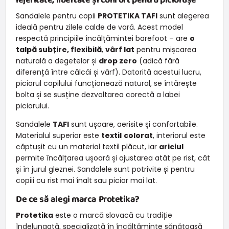
Sandalele pentru copii
PROTETIKA TAFI
sunt alegerea
ideală pentru zilele calde de vară. Acest model
respectă principiile încălțămintei barefoot – are
o
talpă subțire, flexibilă
,
vârf lat
pentru mișcarea
naturală a degetelor și
drop zero
(adică fără
diferență între călcâi și vârf). Datorită acestui lucru,
piciorul copilului funcționează natural, se întărește
bolta și se susține dezvoltarea corectă a labei
piciorului.
Sandalele
TAFI
sunt ușoare, aerisite și confortabile.
Materialul superior este
textil
colorat
, interiorul este
căptușit cu un material textil plăcut, iar
ariciul
permite încălțarea ușoară și ajustarea atât pe rist, cât
și în jurul gleznei. Sandalele sunt potrivite și pentru
copiii cu rist mai înalt sau picior mai lat.
De ce să alegi marca Protetika?
Protetika
este o marcă slovacă cu tradiție
îndelungată, specializată în încălțăminte sănătoasă