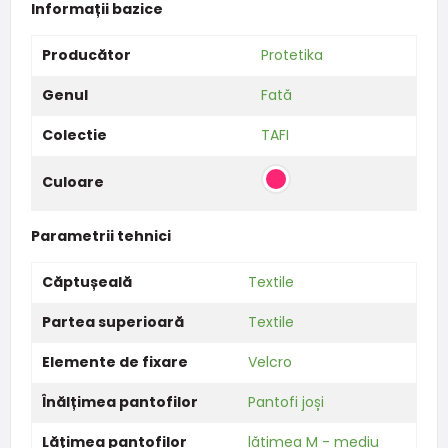
Informații bazice
Producător
Protetika
Genul
Fată
Colectie
TAFI
Culoare
Parametrii tehnici
Căptușeală
Textile
Partea superioară
Textile
Elemente de fixare
Velcro
Înălțimea pantofilor
Pantofi joși
Lățimea pantofilor
lățimea M - mediu