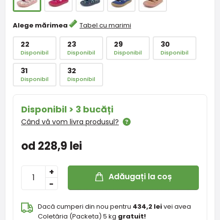
Alege mărimea
Tabel cu marimi
22
23
29
30
Disponibil
Disponibil
Disponibil
Disponibil
31
32
Disponibil
Disponibil
Disponibil > 3 bucăți
Când vă vom livra produsul?
od 228,9 lei
+
Adăugați la coș
-
Dacă cumperi din nou pentru
434,2 lei
vei avea
Coletăria (Packeta) 5 kg
gratuit!