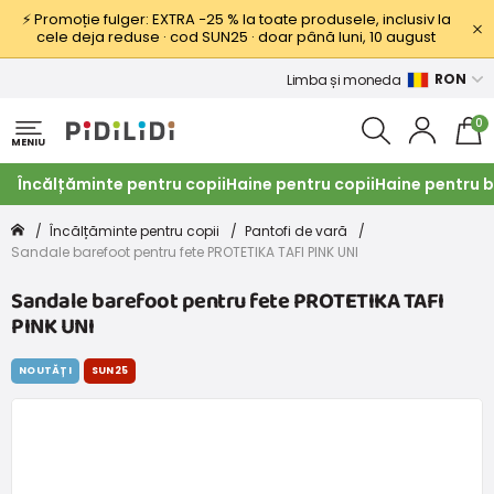
⚡ Promoție fulger: EXTRA −25 % la toate produsele, inclusiv la
cele deja reduse · cod SUN25 · doar până luni, 10 august
RON
Limba și moneda
0
MENIU
Încălțăminte pentru copii
Haine pentru copii
Haine pentru b
Încălțăminte pentru copii
Pantofi de vară
Sandale barefoot pentru fete PROTETIKA TAFI PINK UNI
Sandale barefoot pentru fete PROTETIKA TAFI
PINK UNI
NOUTĂȚI
SUN25