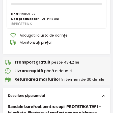
Cod
:
PR0159-22
Cod producator
:
TAFI PINK UNI
Adăugați la Lista de dorințe
Monitorizați prețul
Transport gratuit
peste 434,2 lei
Livrare rapidă
până a doua zi
Returnarea mărfurilor
în termen de 30 de zile
Descriere și parametri
Sandale barefoot pentru copii PROTETIKA TAFI –
lejeritate, libertate și confort pentru piciorușe