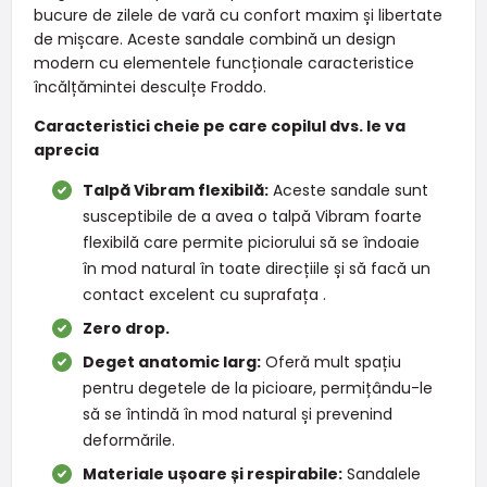
bucure de zilele de vară cu confort maxim și libertate
de mișcare. Aceste sandale combină un design
modern cu elementele funcționale caracteristice
încălțămintei desculțe Froddo.
Caracteristici cheie pe care copilul dvs. le va
aprecia
Talpă Vibram flexibilă:
Aceste sandale sunt
susceptibile de a avea o talpă Vibram foarte
flexibilă care permite piciorului să se îndoaie
în mod natural în toate direcțiile și să facă un
contact excelent cu suprafața .
Zero drop.
Deget anatomic larg:
Oferă mult spațiu
pentru degetele de la picioare, permițându-le
să se întindă în mod natural și prevenind
deformările.
Materiale ușoare și respirabile:
Sandalele