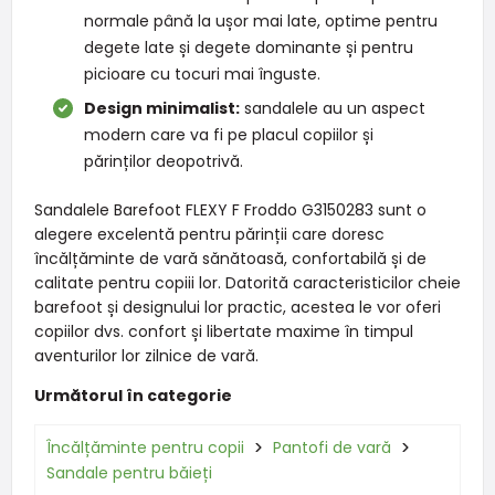
normale până la ușor mai late, optime pentru
degete late și degete dominante și pentru
picioare cu tocuri mai înguste.
Design minimalist:
sandalele au un aspect
modern care va fi pe placul copiilor și
părinților deopotrivă.
Sandalele Barefoot FLEXY F Froddo G3150283 sunt o
alegere excelentă pentru părinții care doresc
încălțăminte de vară sănătoasă, confortabilă și de
calitate pentru copiii lor. Datorită caracteristicilor cheie
barefoot și designului lor practic, acestea le vor oferi
copiilor dvs. confort și libertate maxime în timpul
aventurilor lor zilnice de vară.
Următorul în categorie
Încălțăminte pentru copii
Pantofi de vară
Sandale pentru băieți