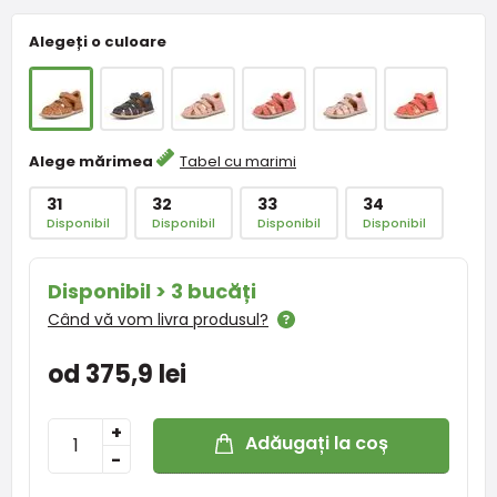
Alegeți o culoare
Alege mărimea
Tabel cu marimi
31
32
33
34
Disponibil
Disponibil
Disponibil
Disponibil
Disponibil > 3 bucăți
Când vă vom livra produsul?
od 375,9 lei
+
Adăugați la coș
-