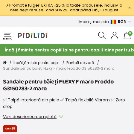
⚡ Promoție fulger: EXTRA −25 % la toate produsele, inclusiv la
cele deja reduse · cod SUN25 · doar până luni, 10 august
RON
Limba și moneda
0
MENIU
Încălțăminte pentru copii
Haine pentru copii
Haine pentru b
Încălțăminte pentru copii
Pantofi de vară
Sandale pentru băieți FLEXY F maro Froddo G3150283-2 maro
Sandale pentru băieți FLEXY F maro Froddo
G3150283-2 maro
✅ Talpă interioară din piele ✅ Talpă flexibilă Vibram ✅ Zero
drop
Vezi descrierea completă
SUN25