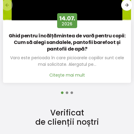
14.07.
2026
Ghid pentru încălțămintea de vară pentru copii:
Cum să alegi sandalele, pantofii barefoot și
pantofii de apă?
Vara este perioada în care picioarele copiilor sunt cele
mai solicitate. Alergatul pe…
Citește mai mult
Verificat
de clienții noștri