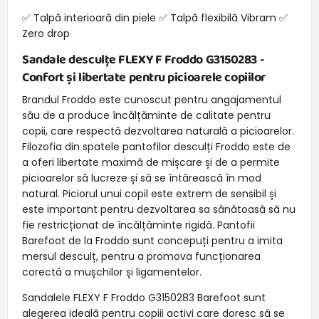
✅ Talpă interioară din piele ✅ Talpă flexibilă Vibram ✅
Zero drop
Sandale desculțe FLEXY F Froddo G3150283 -
Confort și libertate pentru picioarele copiilor
Brandul Froddo este cunoscut pentru angajamentul
său de a produce încălțăminte de calitate pentru
copii, care respectă dezvoltarea naturală a picioarelor.
Filozofia din spatele pantofilor desculți Froddo este de
a oferi libertate maximă de mișcare și de a permite
picioarelor să lucreze și să se întărească în mod
natural. Piciorul unui copil este extrem de sensibil și
este important pentru dezvoltarea sa sănătoasă să nu
fie restricționat de încălțăminte rigidă. Pantofii
Barefoot de la Froddo sunt concepuți pentru a imita
mersul desculț, pentru a promova funcționarea
corectă a mușchilor și ligamentelor.
Sandalele FLEXY F Froddo G3150283 Barefoot sunt
alegerea ideală pentru copiii activi care doresc să se