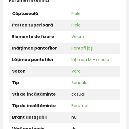
Parametrii tehnici
Căptușeală
Piele
Partea superioară
Piele
Elemente de fixare
Velcro
Înălțimea pantofilor
Pantofi joși
Lățimea pantofilor
lățimea M - mediu
Sezon
Vara
Tip
Sandale
Stil de încălțăminte
casual
Tip de încălțăminte
Barefoot
Branț detașabil
nu
Vârf anatomic
da