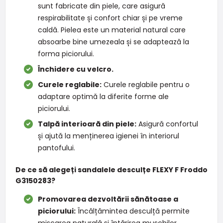
sunt fabricate din piele, care asigură
respirabilitate și confort chiar și pe vreme
caldă. Pielea este un material natural care
absoarbe bine umezeala și se adaptează la
forma piciorului.
Închidere cu velcro.
Curele reglabile:
Curele reglabile pentru o
adaptare optimă la diferite forme ale
piciorului.
Talpă interioară din piele:
Asigură confortul
și ajută la menținerea igienei în interiorul
pantofului.
De ce să alegeți sandalele desculțe FLEXY F Froddo
G3150283?
Promovarea dezvoltării sănătoase a
piciorului:
Încălțămintea desculță permite
mișcarea naturală și întărirea mușchilor