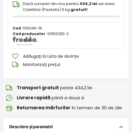
Dacă cumperi din nou pentru
434,2 lei
vei avea
Coletăria (Packeta) 5 kg
gratuit!
Cod
:
FD0046-18
Cod producator
:
G3150283-2
Adăugați la Lista de dorințe
Monitorizați prețul
Transport gratuit
peste 434,2 lei
Livrare rapidă
până a doua zi
Returnarea mărfurilor
în termen de 30 de zile
Descriere și parametri