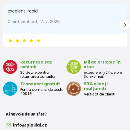
excelent-rapid
Client verificat, 17. 7. 2026
Returnare sau
Mii de articole în
schimb
stoc
30 de zile pentru
expediere în 24 de ore
returnarea bunurilor
(luni-vineri)
Transport gratuit
93% clienți
mulțumiți
Pentru comenzi de peste
400 LEI
Verificat de clienți
Ai nevoie de un sfat?
info@pidilidi.cz