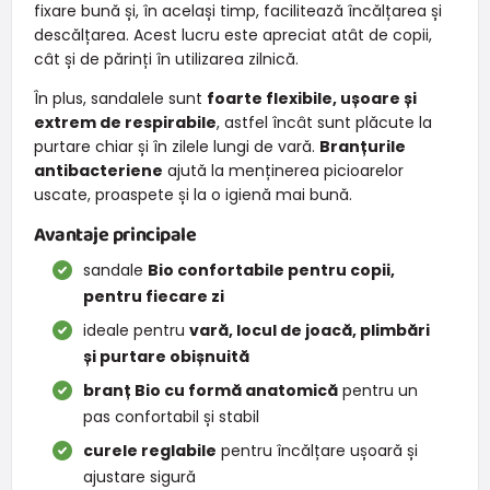
fixare bună și, în același timp, facilitează încălțarea și
descălțarea. Acest lucru este apreciat atât de copii,
cât și de părinți în utilizarea zilnică.
În plus, sandalele sunt
foarte flexibile, ușoare și
extrem de respirabile
, astfel încât sunt plăcute la
purtare chiar și în zilele lungi de vară.
Branțurile
antibacteriene
ajută la menținerea picioarelor
uscate, proaspete și la o igienă mai bună.
Avantaje principale
sandale
Bio confortabile pentru copii,
pentru fiecare zi
ideale pentru
vară, locul de joacă, plimbări
și purtare obișnuită
branț Bio cu formă anatomică
pentru un
pas confortabil și stabil
curele reglabile
pentru încălțare ușoară și
ajustare sigură