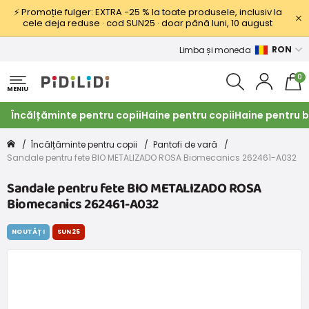
⚡ Promoție fulger: EXTRA −25 % la toate produsele, inclusiv la
cele deja reduse · cod SUN25 · doar până luni, 10 august
RON
Limba și moneda
0
MENIU
Încălțăminte pentru copii
Haine pentru copii
Haine pentru b
Încălțăminte pentru copii
Pantofi de vară
Sandale pentru fete BIO METALIZADO ROSA Biomecanics 262461-A032
Sandale pentru fete BIO METALIZADO ROSA
Biomecanics 262461-A032
NOUTĂȚI
SUN25