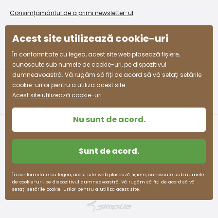
Condiții de promovare și coduri de reducere
Program de afiliere
Consimțământul de a primi newsletter-ul
Colectarea bunurilor
Acest site utilizează cookie-uri
facebook
instagram
În conformitate cu legea, acest site web plasează fișiere,
cunoscute sub numele de cookie-uri, pe dispozitivul
dumneavoastră. Vă rugăm să fiți de acord să vă setați setările
cookie-urilor pentru a utiliza acest site.
Acest site utilizează cookie-uri
Nu sunt de acord.
Sunt de acord.
Termeni și condiții
Protecția datelor cu caracter personal
În conformitate cu legea, acest site web plasează fișiere, cunoscute sub numele
de cookie-uri, pe dispozitivul dumneavoastră. Vă rugăm să fiți de acord să vă
pidilidi.cz © 2026. Webdesign
Litvanyi.sk
.
setați setările cookie-urilor pentru a utiliza acest site.
E-shop creat