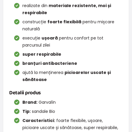
realizate din
materiale rezistente, moi și
respirabile
construcție
foarte flexibilă
pentru mișcare
naturală
execuție
ușoară
pentru confort pe tot
parcursul zilei
super respirabile
branțuri antibacteriene
ajută la menținerea
picioarelor uscate și
sănătoase
Detalii produs
Brand:
Garvalín
Tip:
sandale Bio
Caracteristici:
foarte flexibile, ușoare,
picioare uscate și sănătoase, super respirabile,