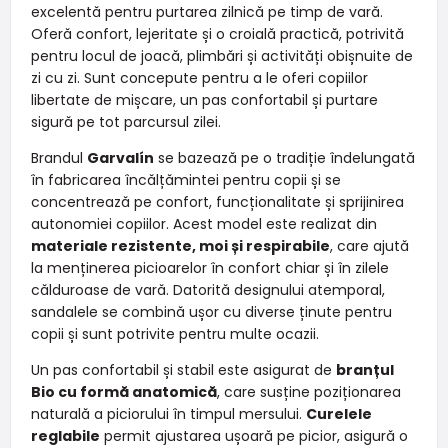
excelentă pentru purtarea zilnică pe timp de vară.
Oferă confort, lejeritate și o croială practică, potrivită
pentru locul de joacă, plimbări și activități obișnuite de
zi cu zi. Sunt concepute pentru a le oferi copiilor
libertate de mișcare, un pas confortabil și purtare
sigură pe tot parcursul zilei.
Brandul
Garvalín
se bazează pe o tradiție îndelungată
în fabricarea încălțămintei pentru copii și se
concentrează pe confort, funcționalitate și sprijinirea
autonomiei copiilor. Acest model este realizat din
materiale rezistente, moi și respirabile
, care ajută
la menținerea picioarelor în confort chiar și în zilele
călduroase de vară. Datorită designului atemporal,
sandalele se combină ușor cu diverse ținute pentru
copii și sunt potrivite pentru multe ocazii.
Un pas confortabil și stabil este asigurat de
branțul
Bio cu formă anatomică
, care susține poziționarea
naturală a piciorului în timpul mersului.
Curelele
reglabile
permit ajustarea ușoară pe picior, asigură o