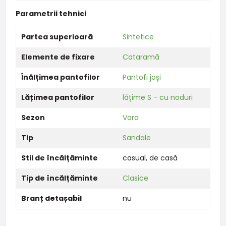
Parametrii tehnici
Partea superioară
Sintetice
Elemente de fixare
Cataramă
Înălțimea pantofilor
Pantofi joși
Lățimea pantofilor
lățime S - cu noduri
Sezon
Vara
Tip
Sandale
Stil de încălțăminte
casual
,
de casă
Tip de încălțăminte
Clasice
Branț detașabil
nu