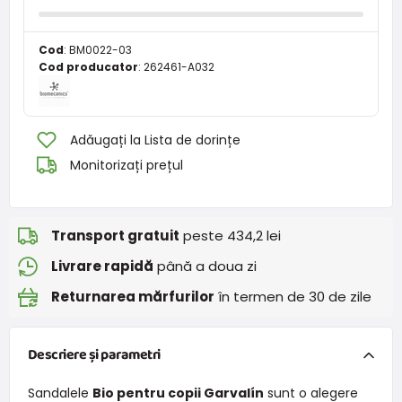
Cod
:
BM0022-03
Cod producator
:
262461-A032
Adăugați la Lista de dorințe
Monitorizați prețul
Transport gratuit
peste 434,2 lei
Livrare rapidă
până a doua zi
Returnarea mărfurilor
în termen de 30 de zile
Descriere și parametri
Sandalele
Bio pentru copii Garvalín
sunt o alegere