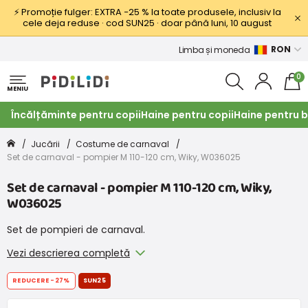
⚡ Promoție fulger: EXTRA −25 % la toate produsele, inclusiv la
cele deja reduse · cod SUN25 · doar până luni, 10 august
RON
Limba și moneda
0
MENIU
Încălțăminte pentru copii
Haine pentru copii
Haine pentru b
Jucării
Costume de carnaval
Set de carnaval - pompier M 110-120 cm, Wiky, W036025
Set de carnaval - pompier M 110-120 cm, Wiky,
W036025
Set de pompieri de carnaval.
Vezi descrierea completă
REDUCERE
-27%
SUN25