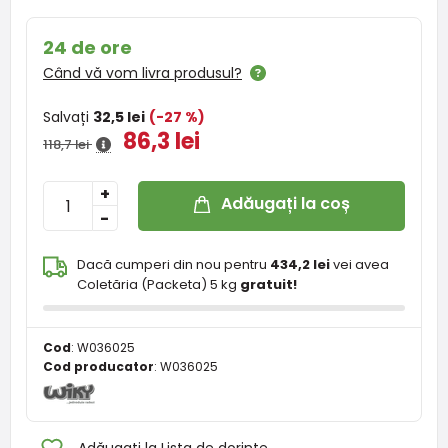
24 de ore
Când vă vom livra produsul?
Salvați
32,5 lei
(-27 %)
86,3 lei
118,7 lei
+
Adăugați la coș
-
Dacă cumperi din nou pentru
434,2 lei
vei avea
Coletăria (Packeta) 5 kg
gratuit!
Cod
:
W036025
Cod producator
:
W036025