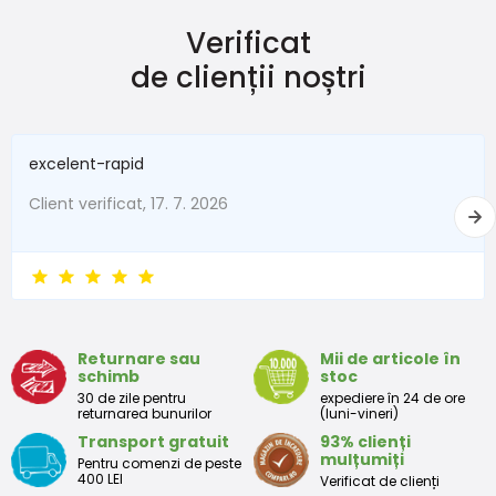
Verificat
de clienții noștri
excelent-rapid
Client verificat, 17. 7. 2026
Returnare sau
Mii de articole în
schimb
stoc
30 de zile pentru
expediere în 24 de ore
returnarea bunurilor
(luni-vineri)
Transport gratuit
93% clienți
mulțumiți
Pentru comenzi de peste
400 LEI
Verificat de clienți