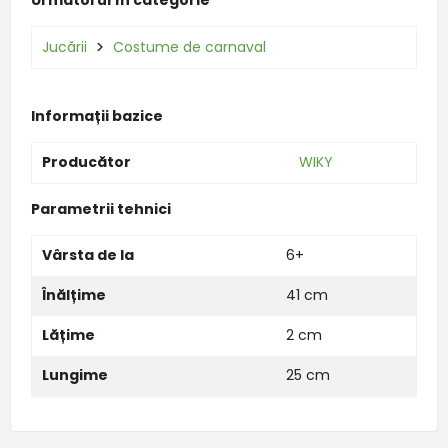
Jucării
Costume de carnaval
Informații bazice
Producător
WIKY
Parametrii tehnici
Vârsta de la
6+
Înălțime
41 cm
Lățime
2 cm
Lungime
25 cm