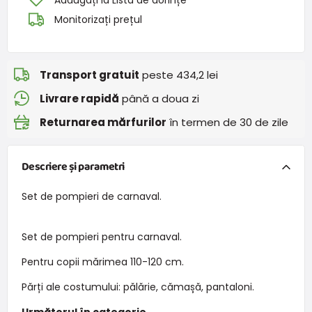
Adăugați la Lista de dorințe
Monitorizați prețul
Transport gratuit
peste 434,2 lei
Livrare rapidă
până a doua zi
Returnarea mărfurilor
în termen de 30 de zile
Descriere și parametri
Set de pompieri de carnaval.
Set de pompieri pentru carnaval.
Pentru copii mărimea 110-120 cm.
Părți ale costumului: pălărie, cămașă, pantaloni.
Următorul în categorie