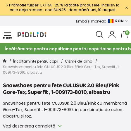
⚡ Promoție fulger: EXTRA −25 % la toate produsele, inclusiv la
cele deja reduse · cod SUN25 · doar până luni, 10 august
RON
Limba și moneda
0
MENIU
Încălțăminte pentru copii
Haine pentru copii
Haine pentru b
Încălțăminte pentru copii
Cizme de iarna
Snowshoes pentru fete CULUSUK 2.0 Bleu/Pink Gore-Tex, Superfit , 1-
009173-8010, albastru
Snowshoes pentru fete CULUSUK 2.0 Bleu/Pink
Gore-Tex, Superfit , 1-009173-8010, albastru
Snowshoes pentru fete CULUSUK 2.0 Bleu/Pink cu membrană
Gore-Tex, Superfit , 1-009173-8010, în combinația de culori
albastru și roz.
Vezi descrierea completă