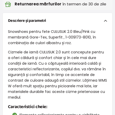
Returnarea mărfurilor
în termen de 30 de zile
Descriere și parametri
Snowshoes pentru fete CULUSUK 2.0 Bleu/Pink cu
membrană Gore-Tex, Superfit , 1-009173-8010, în
combinația de culori albastru și roz.
Cizmele de iarnă CULUSUK 2.0 sunt concepute pentru
a oferi căldură și confort chiar și în cele mai dure
condiții de iarnă. Cu o căptușeală interioară caldă și
caracteristici reflectorizante, copilul dvs. va rămâne în
siguranță și confortabil, în timp ce accentele de
contrast de culoare adaugă stil cizmelor. Lățimea WMS
W oferă mult spațiu pentru picioarele mai late, iar
materialele durabile fac aceste cizme prietenoase cu
mediul.
Caracteristici cheie:
Elemente reflectorizante pentru o vizibilitate