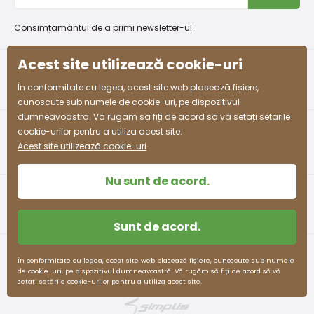
Procedura de reclamații
En-gros PiDiLiDi
Condiții de promovare și coduri de reducere
Pantofi pentru un școlar (adolescent)
Program de afiliere
Consimțământul de a primi newsletter-ul
Colectarea bunurilor
Mărimea UE
35
36
37
38
39
40
41
Acest site utilizează cookie-uri
facebook
instagram
Dimensiune
În conformitate cu legea, acest site web plasează fișiere,
225
231
237
243
249
255
261
în mm
cunoscute sub numele de cookie-uri, pe dispozitivul
dumneavoastră. Vă rugăm să fiți de acord să vă setați setările
cookie-urilor pentru a utiliza acest site.
Acest site utilizează cookie-uri
Nu sunt de acord.
Sunt de acord.
Termeni și condiții
Protecția datelor cu caracter personal
În conformitate cu legea, acest site web plasează fișiere, cunoscute sub numele
de cookie-uri, pe dispozitivul dumneavoastră. Vă rugăm să fiți de acord să vă
pidilidi.cz © 2026. Webdesign
Litvanyi.sk
.
setați setările cookie-urilor pentru a utiliza acest site.
E-shop creat