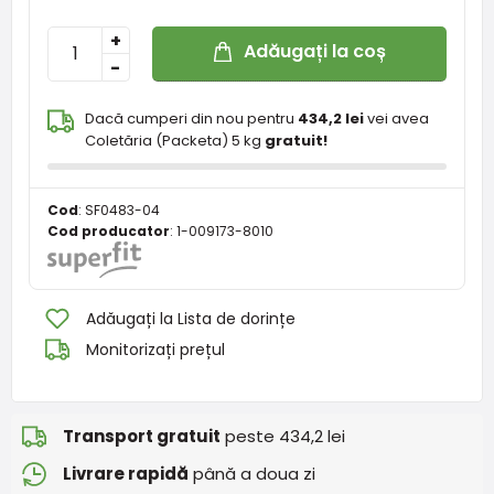
+
Adăugați la coș
-
Dacă cumperi din nou pentru
434,2 lei
vei avea
Coletăria (Packeta) 5 kg
gratuit!
Cod
:
SF0483-04
Cod producator
:
1-009173-8010
Adăugați la Lista de dorințe
Monitorizați prețul
Transport gratuit
peste 434,2 lei
Livrare rapidă
până a doua zi