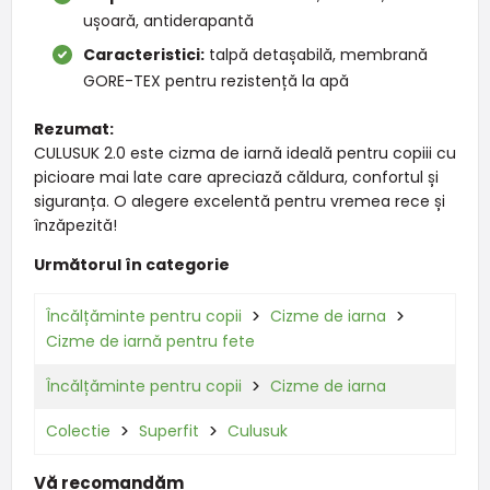
ușoară, antiderapantă
Caracteristici:
talpă detașabilă, membrană
GORE-TEX pentru rezistență la apă
Rezumat:
CULUSUK 2.0 este cizma de iarnă ideală pentru copiii cu
picioare mai late care apreciază căldura, confortul și
siguranța. O alegere excelentă pentru vremea rece și
înzăpezită!
Următorul în categorie
Încălțăminte pentru copii
Cizme de iarna
Cizme de iarnă pentru fete
Încălțăminte pentru copii
Cizme de iarna
Colectie
Superfit
Culusuk
Vă recomandăm