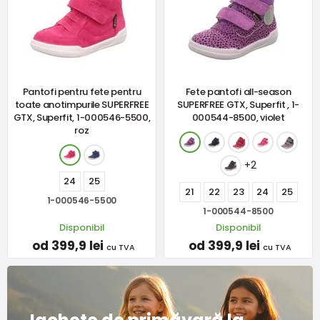
Pantofi pentru fete pentru
Fete pantofi all-season
toate anotimpurile SUPERFREE
SUPERFREE GTX, Superfit , 1-
GTX, Superfit, 1-000546-5500,
000544-8500, violet
roz
+2
24
25
21
22
23
24
25
1-000546-5500
1-000544-8500
Disponibil
Disponibil
od 399,9 lei
od 399,9 lei
cu TVA
cu TVA