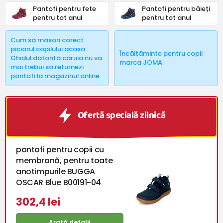
Pantofi pentru fete
Pantofi pentru băieți
pentru tot anul
pentru tot anul
Cum să măsori corect
piciorul copilului acasă:
Încălțăminte pentru copii
Ghidul datorită căruia nu va
marca JOMA
mai trebui să returnezi
pantofi la magazinul online
Ofertă specială zilnică
pantofi pentru copii cu
membrană, pentru toate
anotimpurile BUGGA
OSCAR Blue B00191-04
302,4 lei
Arată detalii