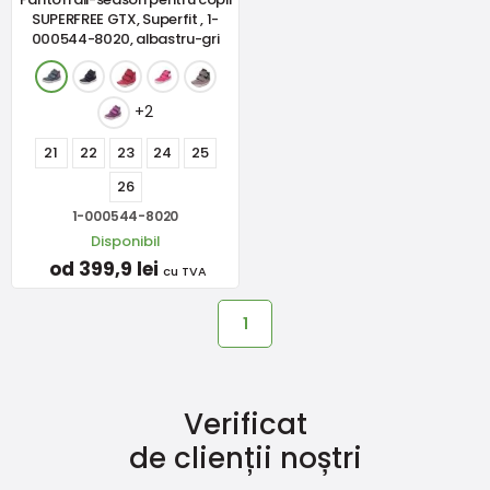
SUPERFREE GTX, Superfit , 1-
000544-8020, albastru-gri
+2
21
22
23
24
25
26
1-000544-8020
Disponibil
od 399,9 lei
cu TVA
1
Verificat
de clienții noștri