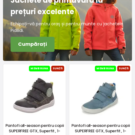
Jachete de primăvară la
prețuri excelente
Echipați-vă pentru oraș și pentru munte cu jachetele
Pidilidi.
Cumpărați
MEMBRÁNA
SUN25
MEMBRÁNA
SUN25
Pantofi all-season pentru copii
Pantofi all-season pentru copii
SUPERFREE GTX, Superfit , 1-
SUPERFREE GTX, Superfit , 1-