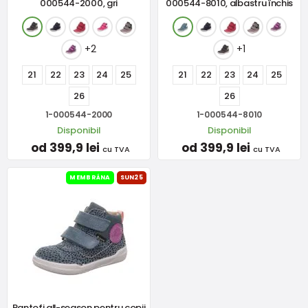
000544-2000, gri
000544-8010, albastru închis
+2
+1
21
22
23
24
25
21
22
23
24
25
26
26
1-000544-2000
1-000544-8010
Disponibil
Disponibil
od 399,9 lei
od 399,9 lei
cu TVA
cu TVA
MEMBRÁNA
SUN25
Pantofi all-season pentru copii