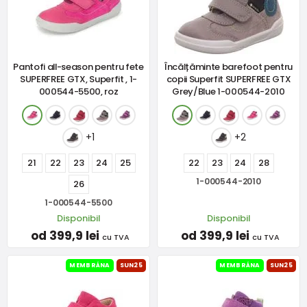
Pantofi all-season pentru fete
Încălțăminte barefoot pentru
SUPERFREE GTX, Superfit , 1-
copii Superfit SUPERFREE GTX
000544-5500, roz
Grey/Blue 1-000544-2010
+1
+2
21
22
23
24
25
22
23
24
28
1-000544-2010
26
1-000544-5500
Disponibil
Disponibil
od 399,9 lei
od 399,9 lei
cu TVA
cu TVA
MEMBRÁNA
SUN25
MEMBRÁNA
SUN25