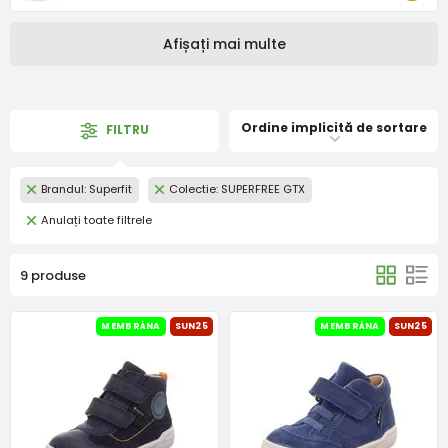
Afișați mai multe
Ordine implicită de sortare
FILTRU
Brandul: Superfit
Colectie: SUPERFREE GTX
Anulați toate filtrele
9 produse
MEMBRÁNA
SUN25
MEMBRÁNA
SUN25