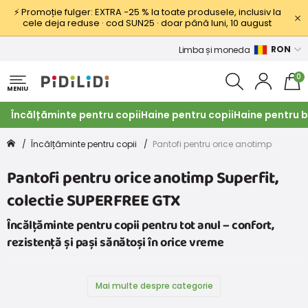
⚡ Promoție fulger: EXTRA −25 % la toate produsele, inclusiv la
cele deja reduse · cod SUN25 · doar până luni, 10 august
RON
Limba și moneda
0
MENIU
Încălțăminte pentru copii
Haine pentru copii
Haine pentru b
Încălțăminte pentru copii
Pantofi pentru orice anotimp
Pantofi pentru orice anotimp Superfit,
colectie SUPERFREE GTX
Încălțăminte pentru copii pentru tot anul – confort,
rezistență și pași sănătoși în orice vreme
Mai multe despre categorie