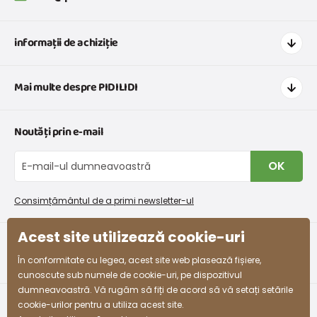
informații de achiziție
Cum să cumpărați
Mai multe despre PIDILIDI
Transport și plată
Graficul de dimensiuni pentru îmbrăcăminte
Contacte
Noutăți prin e-mail
Retururi și reclamații
Despre noi
Schimb sau returnare gratuită
Blog
OK
Procedura de reclamații
En-gros PiDiLiDi
Condiții de promovare și coduri de reducere
Program de afiliere
Consimțământul de a primi newsletter-ul
Colectarea bunurilor
Acest site utilizează cookie-uri
facebook
instagram
În conformitate cu legea, acest site web plasează fișiere,
cunoscute sub numele de cookie-uri, pe dispozitivul
dumneavoastră. Vă rugăm să fiți de acord să vă setați setările
cookie-urilor pentru a utiliza acest site.