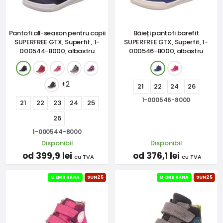
Pantofi all-season pentru copii
Băieți pantofi barefit
SUPERFREE GTX, Superfit , 1-
SUPERFREE GTX, Superfit, 1-
000544-8000, albastru
000546-8000, albastru
+2
21
22
24
26
1-000546-8000
21
22
23
24
25
26
1-000544-8000
Disponibil
Disponibil
od 399,9 lei
od 376,1 lei
cu TVA
cu TVA
MEMBRÁNA
SUN25
MEMBRÁNA
SUN25