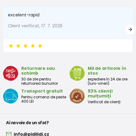
excelent-rapid
Client verificat, 17. 7. 2026
Returnare sau
Mii de articole în
schimb
stoc
30 de zile pentru
expediere în 24 de ore
returnarea bunurilor
(luni-vineri)
Transport gratuit
93% clienți
mulțumiți
Pentru comenzi de peste
400 LEI
Verificat de clienți
Ai nevoie de un sfat?
info@pidilidi.cz