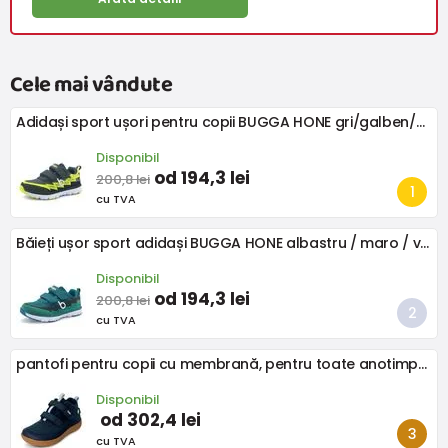
Cele mai vândute
Adidași sport ușori pentru copii BUGGA HONE gri/galben/negru
Disponibil
od 194,3 lei
200,8 lei
cu TVA
Băieți ușor sport adidași BUGGA HONE albastru / maro / verde
Disponibil
od 194,3 lei
200,8 lei
cu TVA
pantofi pentru copii cu membrană, pentru toate anotimpurile BUGGA OSCAR Blue B00191-04
Disponibil
od 302,4 lei
cu TVA