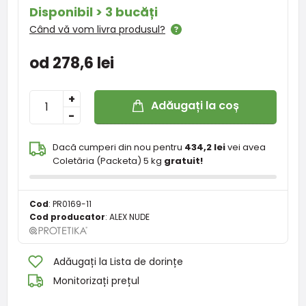
Disponibil > 3 bucăți
Când vă vom livra produsul?
od 278,6 lei
+
Adăugați la coș
-
Dacă cumperi din nou pentru
434,2 lei
vei avea
Coletăria (Packeta) 5 kg
gratuit!
Cod
:
PR0169-11
Cod producator
:
ALEX NUDE
Adăugați la Lista de dorințe
Monitorizați prețul