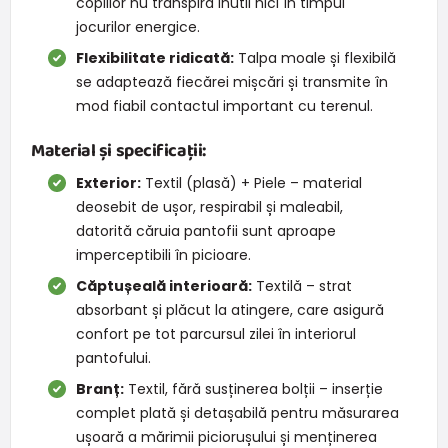
copiilor nu transpiră inutil nici în timpul
jocurilor energice.
Flexibilitate ridicată:
Talpa moale și flexibilă
se adaptează fiecărei mișcări și transmite în
mod fiabil contactul important cu terenul.
Material și specificații:
Exterior:
Textil (plasă) + Piele – material
deosebit de ușor, respirabil și maleabil,
datorită căruia pantofii sunt aproape
imperceptibili în picioare.
Căptușeală interioară:
Textilă – strat
absorbant și plăcut la atingere, care asigură
confort pe tot parcursul zilei în interiorul
pantofului.
Branț:
Textil, fără susținerea bolții – inserție
complet plată și detașabilă pentru măsurarea
ușoară a mărimii piciorușului și menținerea