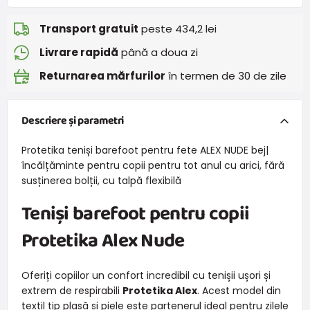
Transport gratuit
peste 434,2 lei
Livrare rapidă
până a doua zi
Returnarea mărfurilor
în termen de 30 de zile
Descriere și parametri
Protetika teniși barefoot pentru fete ALEX NUDE bej|
încălțăminte pentru copii pentru tot anul cu arici, fără
susținerea bolții, cu talpă flexibilă
Teniși barefoot pentru copii
Protetika Alex Nude
Oferiți copiilor un confort incredibil cu tenișii ușori și
extrem de respirabili
Protetika Alex
. Acest model din
textil tip plasă și piele este partenerul ideal pentru zilele