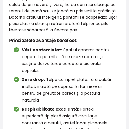
calde de primăvară și vară, fie că cei mici aleargă pe
terenul de joacă sau se joacă cu prietenii la grădiniță.
Datorită croiului inteligent, pantofii se adaptează ușor
piciorului, nu strâng nicăieri și oferă tălpilor copiilor
libertate sănătoasă la fiecare pas.
Principalele avantaje barefoot:
Vârf anatomic lat:
Spațiul generos pentru
degete le permite să se așeze natural și
susține dezvoltarea corectă a piciorului
copilului.
Zero drop:
Talpa complet plată, fără călcâi
înălțat, îi ajută pe copii să își formeze un
centru de greutate corect și o postură
naturală.
Respirabilitate excelentă:
Partea
superioară tip plasă asigură circulație
constantă a aerului, astfel încât picioarele