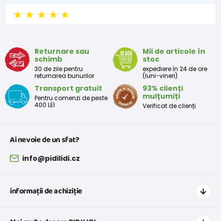
Returnare sau
Mii de articole în
schimb
stoc
30 de zile pentru
expediere în 24 de ore
returnarea bunurilor
(luni-vineri)
Transport gratuit
93% clienți
mulțumiți
Pentru comenzi de peste
400 LEI
Verificat de clienți
Ai nevoie de un sfat?
info@pidilidi.cz
informații de achiziție
Cum să cumpărați