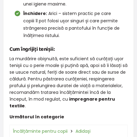
unei igiene maxime.
Închidere:
Arici – sistem practic pe care
copiii îl pot folosi ușor singuri și care permite
strângerea precisă a pantofului în funcție de
înălțimea ristului.
Cum îngrijiți tenișii:
La murdărire obișnuită, este suficient să curățați ușor
tenișii cu o perie moale și puțină apă, apoi să îi lăsați să
se usuce natural, feriți de soare direct sau de surse de
căldură. Pentru păstrarea curățeniei, respingerea
prafului și prelungirea duratei de viață a materialelor,
recomandăm tratarea încălțămintei încă de la
început, în mod regulat, cu
impregnare pentru
textile
.
Următorul în categorie
Încălțăminte pentru copii
Adidași