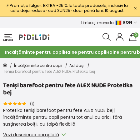
⚡ Promoție fulger: EXTRA −25 % la toate produsele, inclusiv la
cele deja reduse · cod SUN25 · doar până luni, 10 august
RON
Limba și moneda
0
MENIU
Încălțăminte pentru copii
Haine pentru copii
Haine pentru b
Încălțăminte pentru copii
Adidași
Teniși barefoot pentru fete ALEX NUDE Protetika bej
Teniși barefoot pentru fete ALEX NUDE Protetika
bej
(
1
)
Protetika teniși barefoot pentru fete ALEX NUDE bej|
încălțăminte pentru copii pentru tot anul cu arici, fără
susținerea bolții, cu talpă flexibilă
Vezi descrierea completă