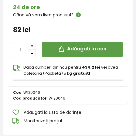
24 de ore
Când vă vom livra produsul?
82 lei
+
Adăugați la coș
-
Dacă cumperi din nou pentru
434,2 lei
vei avea
Coletăria (Packeta) 5 kg
gratuit!
Cod
:
W120046
Cod producator
:
W120046
Adăugați la Lista de dorințe
Monitorizați prețul