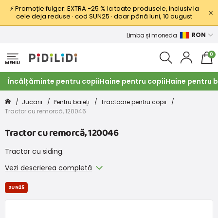
⚡ Promoție fulger: EXTRA −25 % la toate produsele, inclusiv la
cele deja reduse · cod SUN25 · doar până luni, 10 august
RON
Limba și moneda
0
MENIU
Încălțăminte pentru copii
Haine pentru copii
Haine pentru b
Jucării
Pentru băieți
Tractoare pentru copii
Tractor cu remorcă, 120046
Tractor cu remorcă, 120046
Tractor cu siding.
Vezi descrierea completă
SUN25