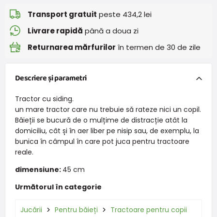
Transport gratuit
peste 434,2 lei
Livrare rapidă
până a doua zi
Returnarea mărfurilor
în termen de 30 de zile
Descriere și parametri
Tractor cu siding.
un mare tractor care nu trebuie să rateze nici un copil.
Băieții se bucură de o mulțime de distracție atât la
domiciliu, cât și în aer liber pe nisip sau, de exemplu, la
bunica în câmpul în care pot juca pentru tractoare
reale.
dimensiune:
45 cm
Următorul în categorie
Jucării
Pentru băieți
Tractoare pentru copii