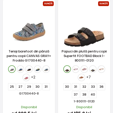
SUN25
SUN25
Teniși barefoot din pânză
Papuci din plută pentru copii
pentru copii CANVAS GRAY+
Superfit FOOTBAD Black 1-
Froddo G1700440-8
800111-0120
+2
+7
25
27
29
30
31
30
31
32
33
36
G1700440-8
37
38
40
1-800111-0120
Disponibil
Disponibil