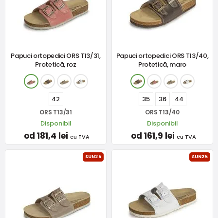
Papuci ortopedici ORS T13/31,
Papuci ortopedici ORS T13/40,
Protetică, roz
Protetică, maro
42
35
36
44
ORS T13/31
ORS T13/40
Disponibil
Disponibil
od 181,4 lei
od 161,9 lei
cu TVA
cu TVA
SUN25
SUN25