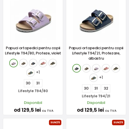
Papuci ortopedici pentru copii
Papuci ortopedici pentru copii
Lifestyle T94/80, Proteze, violet
Lifestyle T94/21, Protezare,
albastru
+1
+1
30
31
30
31
32
Lifestyle T94/80
Lifestyle T94/21
Disponibil
Disponibil
od 129,5 lei
od 129,5 lei
cu TVA
cu TVA
SUN25
SUN25