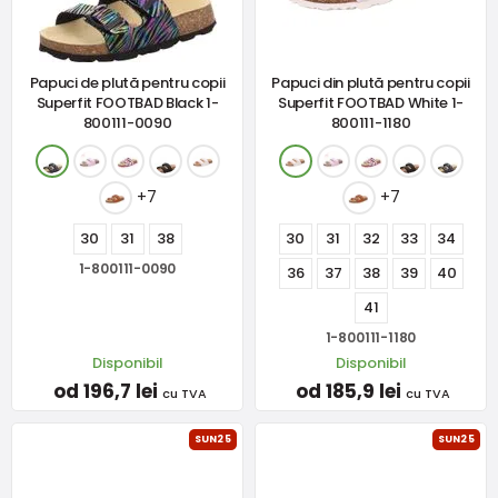
Papuci de plută pentru copii
Papuci din plută pentru copii
Superfit FOOTBAD Black 1-
Superfit FOOTBAD White 1-
800111-0090
800111-1180
+7
+7
30
31
38
30
31
32
33
34
1-800111-0090
36
37
38
39
40
41
1-800111-1180
Disponibil
Disponibil
od 196,7 lei
od 185,9 lei
cu TVA
cu TVA
SUN25
SUN25