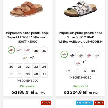
Papuci din plută pentru copii
Papuci din plută pentru copii
Superfit FOOTBAD Brown 1-
Superfit FOOTBAD
800111-3000
White/Multicolored 1-800113-
0030
+7
+3
30
31
32
33
34
32
33
37
38
35
36
38
40
41
1-800113-0030
1-800111-3000
Disponibil
Disponibil
od 185,9 lei
od 224,8 lei
cu TVA
cu TVA
SUN25
BESTSELLER
SUN25