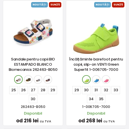
NOUTĂȚI
SUN25
NOUTĂȚI
SUN25
Sandale pentru copii BIO
Încălțăminte barefoot pentru
ESTAMPADO BLANCO
copii, slip-on VENTI Green
Biomecanics 262463-B050
Superfit 1-006705-7000
25
26
27
28
29
29
30
31
32
33
30
34
35
262463-B050
1-006705-7000
Disponibil
Disponibil
od 216 lei
od 268 lei
cu TVA
cu TVA