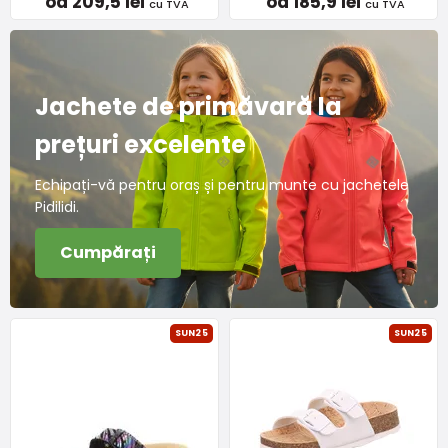
od 209,5 lei
od 185,9 lei
cu TVA
cu TVA
Jachete de primăvară la
prețuri excelente
Echipați-vă pentru oraș și pentru munte cu jachetele
Pidilidi.
Cumpărați
SUN25
SUN25