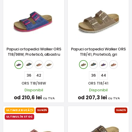
Papuci ortopedici Walker ORS
Papuci ortopedici Walker ORS
T18/98W, Protetică, albastru
T18/41, Protetică, gri
36
42
36
44
ORS T18/98W
ORS T18/41
Disponibil
Disponibil
od 210,6 lei
od 207,3 lei
cu TVA
cu TVA
ULTIMELE BUCĂȚI
SUN25
SUN25
ULTIMUL ÎN STOC