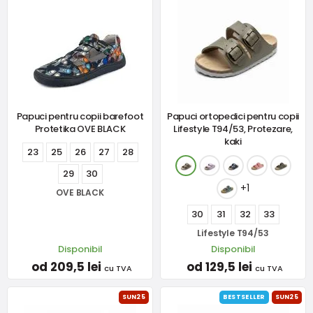
Papuci pentru copii barefoot
Papuci ortopedici pentru copii
Protetika OVE BLACK
Lifestyle T94/53, Protezare,
kaki
23
25
26
27
28
29
30
+1
OVE BLACK
30
31
32
33
Lifestyle T94/53
Disponibil
Disponibil
od 209,5 lei
od 129,5 lei
cu TVA
cu TVA
SUN25
BESTSELLER
SUN25