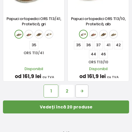
Papuci ortopedici ORS T13/41,
Papuci ortopedici ORS T13/10,
Protetică, gri
Protetică, alb
35
35
36
37
41
42
ORS T13/41
44
46
ORS T13/10
Disponibil
Disponibil
od 161,9 lei
od 161,9 lei
cu TVA
cu TVA
1
2
Vedeți încă 20 produse