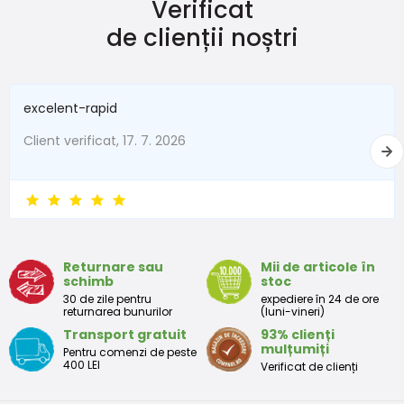
Verificat
de clienții noștri
excelent-rapid
Client verificat, 17. 7. 2026
Returnare sau
Mii de articole în
schimb
stoc
30 de zile pentru
expediere în 24 de ore
returnarea bunurilor
(luni-vineri)
Transport gratuit
93% clienți
mulțumiți
Pentru comenzi de peste
400 LEI
Verificat de clienți