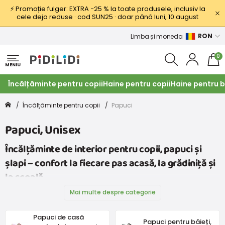
⚡ Promoție fulger: EXTRA −25 % la toate produsele, inclusiv la
cele deja reduse · cod SUN25 · doar până luni, 10 august
RON
Limba și moneda
0
MENIU
Încălțăminte pentru copii
Haine pentru copii
Haine pentru b
Încălțăminte pentru copii
Papuci
Papuci, Unisex
Încălțăminte de interior pentru copii, papuci și
șlapi – confort la fiecare pas acasă, la grădiniță și
la școală
Mai multe despre categorie
Papuci de casă
Papuci pentru băieți,