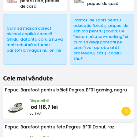
pentru fete, papuci
papuci de casă
de casă
Pantofi de sport pentru
educație fizică și papuci de
Cum să măsori corect
schimb pentru școlari: Ce
piciorul copilului acasă:
înseamnă „non-marking” și
Ghidul datorită căruia nu va
cum să alegi pantofii pe
mai trebui să returnezi
care îi vor aproba atât
pantofi la magazinul online
profesorul, cât și copilul
tău?
Cele mai vândute
Papuci Barefoot pentru băieți Pegres, BF01 gaming, negru
Disponibil
od 118,7 lei
cu TVA
Papuci Barefoot pentru fete Pegres, BF01 Donut, roz