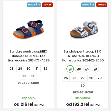
NOUTĂȚI
SUN25
NOUTĂȚI
SUN25
Sandale pentru copii BIO
Sandale pentru copii BIO
BASICO AZUL MARINO
ESTAMPADO BLANCO
Biomecanics 262472-A089
Biomecanics 262462-B050
28
29
30
31
32
33
34
25
26
27
28
29
262472-A089
30
262462-B050
Disponibil
Disponibil
od 216 lei
od 192,2 lei
cu TVA
cu TVA