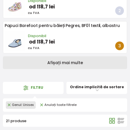
Disponibil
od 118,7 lei
cu TVA
Papuci Barefoot pentru băieți Pegres, BF01 textil, albastru
Disponibil
od 118,7 lei
cu TVA
Afișați mai multe
Ordine implicită de sortare
FILTRU
Genul: Unisex
Anulați toate filtrele
21 produse