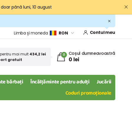
· doar până luni, 10 august
Contul meu
Limba și moneda
RON
Coșul dumneavoastră
pentru mai mult
434,2 lei
0
0 lei
ort gratuit
te bărbați
Încălțăminte pentru adulți
Jucării
Coduri promoționale