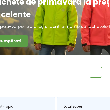
achete de primăvară la preț
xcelente
ipați-vă pentru oraș și pentru munte cu jachetele Pi
Cumpărați
1
nt-rapid
totul super