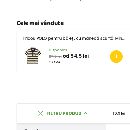
Cele mai vândute
Tricou POLO pentru băieți, cu mânecă scurtă, Minoti, Jeep 3, băiat
Disponibil
od 54,5 lei
67,9 lei
cu TVA
FILTRU PRODUS
10.9 lei