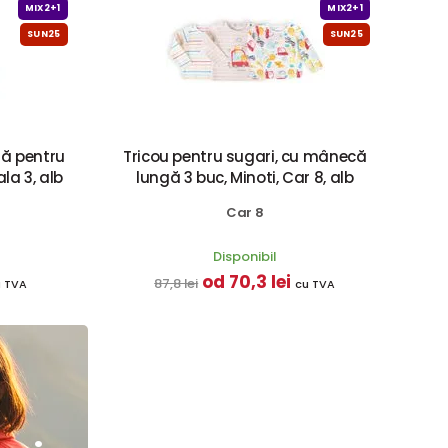
MIX2+1
MIX2+1
SUN25
SUN25
tă pentru
Tricou pentru sugari, cu mânecă
la 3, alb
lungă 3 buc, Minoti, Car 8, alb
Car 8
Disponibil
od 70,3 lei
87,8 lei
u TVA
cu TVA