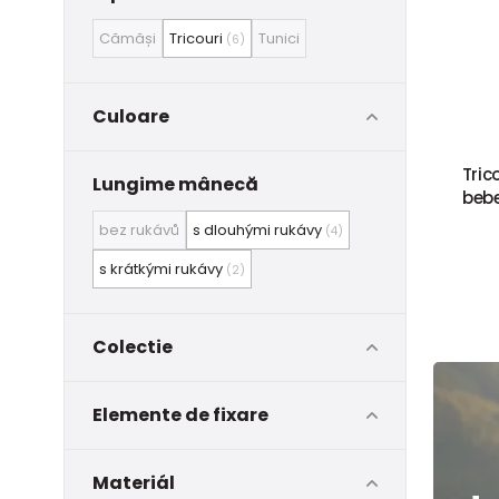
Cămăși
Tricouri
Tunici
(6)
Culoare
Tric
Lungime mânecă
bebe
bez rukávů
s dlouhými rukávy
(4)
s krátkými rukávy
(2)
Colectie
Elemente de fixare
Materiál