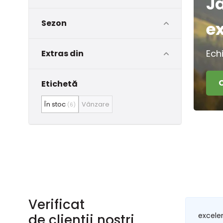
J
Sezon
e
Ech
Extras din
Etichetă
În stoc
Vânzare
(6)
Verificat
excele
de clienții noștri