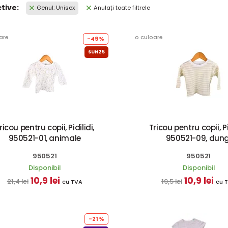
ctive:
Genul: Unisex
Anulați toate filtrele
are
o culoare
-49%
SUN25
ricou pentru copii, Pidilidi,
Tricou pentru copii, Pi
950521-01, animale
950521-09, dung
950521
950521
Disponibil
Disponibil
10,9 lei
10,9 lei
21,4 lei
19,5 lei
cu TVA
cu 
-21%