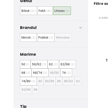
Genul
Filtre a
Băiat
Fată
Unisex
(67)
(45)
(6)
o culo
Brandul
Minoti
Pidilidi
Wendee
(3)
(3)
Marime
T
50
56/62
62
62/68
(1)
(3)
(3)
(2)
68
68/74
68/80
74
(3)
(2)
(2)
74/80
80
80/86
86
86/92
92
(2)
92/98
98
Tip