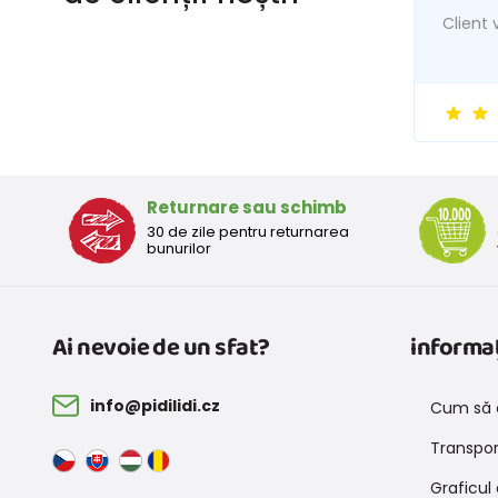
Client v
Returnare sau schimb
30 de zile pentru returnarea
bunurilor
Ai nevoie de un sfat?
informaț
info@pidilidi.cz
Cum să 
Transport
Graficul