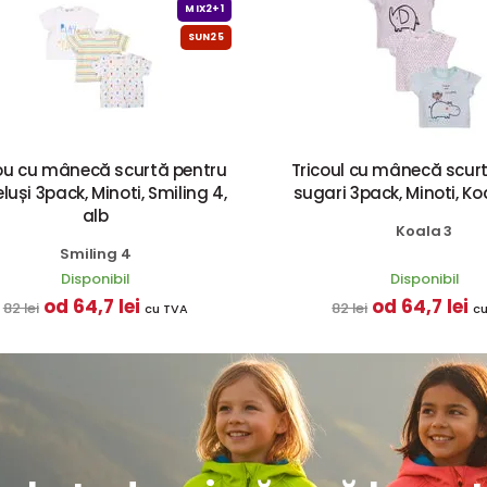
MIX2+1
SUN25
ou cu mânecă scurtă pentru
Tricoul cu mânecă scur
luși 3pack, Minoti, Smiling 4,
sugari 3pack, Minoti, Koa
alb
Koala 3
Smiling 4
Disponibil
Disponibil
od 64,7 lei
od 64,7 lei
82 lei
82 lei
cu TVA
c