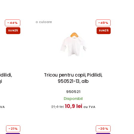
o culoare
-44%
-49%
SUN25
SUN25
dilidi,
Tricou pentru copii, Pidilidi,
i
950521-13, alb
950521
Disponibil
10,9 lei
21,4 lei
TVA
cu TVA
-21%
-20%