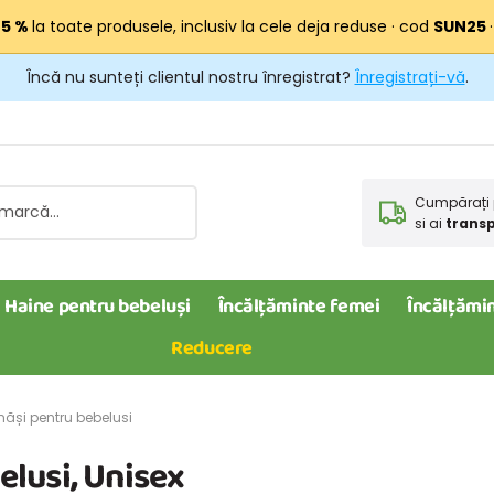
25 %
la toate produsele, inclusiv la cele deja reduse · cod
SUN25
Încă nu sunteți clientul nostru înregistrat?
Înregistrați-vă
.
Cumpărați 
si ai
transp
Haine pentru bebeluși
Încălțăminte femei
Încălțămin
Reducere
măși pentru bebelusi
elusi, Unisex