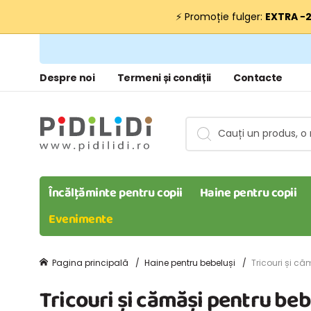
⚡ Promoție fulger:
EXTRA −
Despre noi
Termeni și condiții
Contacte
Încălțăminte pentru copii
Haine pentru copii
Evenimente
Pagina principală
Haine pentru bebeluși
Tricouri și că
Tricouri și cămăși pentru beb