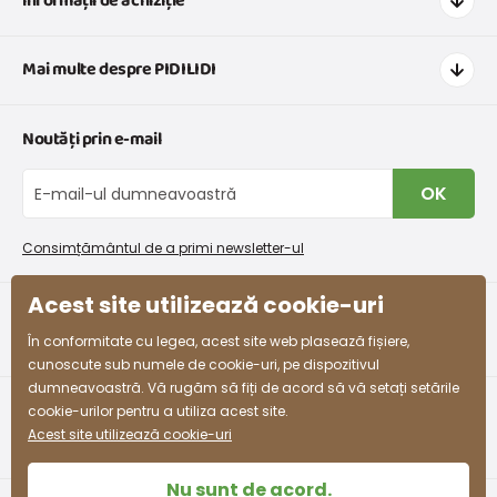
informații de achiziție
Cum să cumpărați
Mai multe despre PIDILIDI
Transport și plată
Graficul de dimensiuni pentru îmbrăcăminte
Contacte
Noutăți prin e-mail
Retururi și reclamații
Despre noi
Schimb sau returnare gratuită
Blog
OK
Procedura de reclamații
En-gros PiDiLiDi
Condiții de promovare și coduri de reducere
Program de afiliere
Consimțământul de a primi newsletter-ul
Colectarea bunurilor
Acest site utilizează cookie-uri
facebook
instagram
În conformitate cu legea, acest site web plasează fișiere,
cunoscute sub numele de cookie-uri, pe dispozitivul
dumneavoastră. Vă rugăm să fiți de acord să vă setați setările
cookie-urilor pentru a utiliza acest site.
Acest site utilizează cookie-uri
Nu sunt de acord.