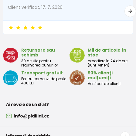
Client verificat, 17. 7. 2026
Returnare sau
Mii de articole în
schimb
stoc
30 de zile pentru
expediere în 24 de ore
returnarea bunurilor
(luni-vineri)
Transport gratuit
93% clienți
mulțumiți
Pentru comenzi de peste
400 LEI
Verificat de clienți
Ai nevoie de un sfat?
info@pidilidi.cz