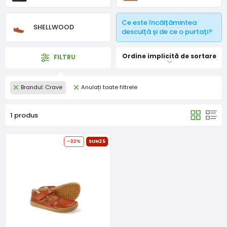
Ce este încălțămintea
SHELLWOOD
desculță și de ce o purtați?
Ordine implicită de sortare
FILTRU
Brandul: Crave
Anulați toate filtrele
1 produs
-32%
SUN25