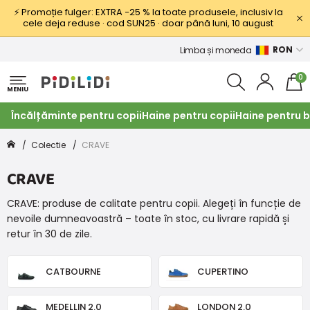
⚡ Promoție fulger: EXTRA −25 % la toate produsele, inclusiv la
cele deja reduse · cod SUN25 · doar până luni, 10 august
RON
Limba și moneda
0
MENIU
Încălțăminte pentru copii
Haine pentru copii
Haine pentru b
Colectie
CRAVE
CRAVE
CRAVE: produse de calitate pentru copii. Alegeți în funcție de
nevoile dumneavoastră – toate în stoc, cu livrare rapidă și
retur în 30 de zile.
CATBOURNE
CUPERTINO
MEDELLIN 2.0
LONDON 2.0