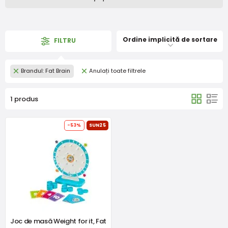
Ordine implicită de sortare
FILTRU
Brandul: Fat Brain
Anulați toate filtrele
1 produs
-53%
SUN25
Joc de masă Weight for it, Fat