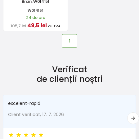
Brain, W014151
W014151
24 de ore
49,5 lei
105,7 lei
cu TVA
1
Verificat
de clienții noștri
excelent-rapid
Client verificat, 17. 7. 2026