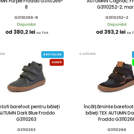
MN Purple Froddo G3110266-
AUTUMNN Cognac; Fr
8
G3110252-2; mar
G3110266-8
G3110252-2
Disponibil
Disponibil
od 380,2 lei
od 393,2 lei
cu TVA
cu 
are
o culoare
BESTSELLER
SUN25
tofi barefoot pentru băieți
Încălțăminte barefoot
AUTUMN Dark Blue Froddo
băieți TEX AUTUMN Da
G3110263
Froddo G311026
G3110263
G3110266