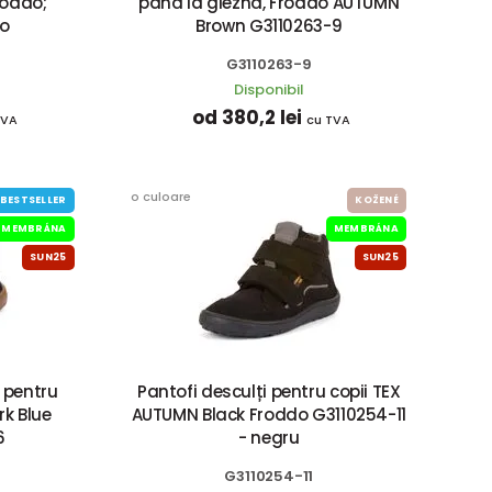
oddo;
până la gleznă, Froddo AUTUMN
o
Brown G3110263-9
G3110263-9
Disponibil
od 380,2 lei
TVA
cu TVA
o culoare
BESTSELLER
KOŽENÉ
MEMBRÁNA
MEMBRÁNA
SUN25
SUN25
 pentru
Pantofi desculți pentru copii TEX
rk Blue
AUTUMN Black Froddo G3110254-11
6
- negru
G3110254-11