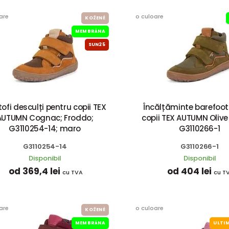
are
o culoare
KOŽENÉ
MEMBRÁNA
SUN25
ofi desculți pentru copii TEX
Încălțăminte barefoot
AUTUMN Cognac; Froddo;
copii TEX AUTUMN Oliv
G3110254-14; maro
G3110266-1
G3110254-14
G3110266-1
Disponibil
Disponibil
od 369,4 lei
od 404 lei
cu TVA
cu T
are
o culoare
KOŽENÉ
MEMBRÁNA
ULTIM