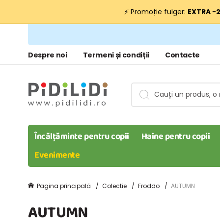
⚡ Promoție fulger:
EXTRA −
Despre noi
Termeni și condiții
Contacte
Încălțăminte pentru copii
Haine pentru copii
Evenimente
Pagina principală
Colectie
Froddo
AUTUMN
AUTUMN