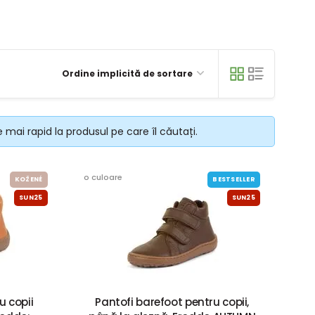
Ordine implicită de sortare
 mai rapid la produsul pe care îl căutați.
o culoare
KOŽENÉ
BESTSELLER
SUN25
SUN25
u copii
Pantofi barefoot pentru copii,