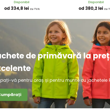
Disponibil
Disponibil
od 334,8 lei
od 380,2 lei
cu TVA
cu 
achete de primăvară la preț
xcelente
ipați-vă pentru oraș și pentru munte cu jachetele Pi
Cumpărați