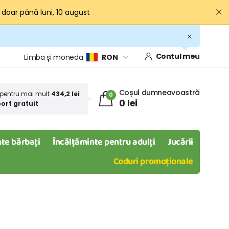
· doar până luni, 10 august
Contul meu
Limba și moneda
RON
Coșul dumneavoastră
pentru mai mult
434,2 lei
0
0 lei
ort gratuit
te bărbați
Încălțăminte pentru adulți
Jucării
Coduri promoționale