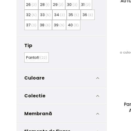
AUTU
26
28
29
30
31
(2)
(1)
(2)
(3)
(2)
32
33
34
35
36
(5)
(5)
(3)
(5)
(6)
37
38
39
40
(3)
(6)
(9)
(8)
Tip
o culo
Pantofi
(22)
Culoare
Colectie
Pan
Membrană