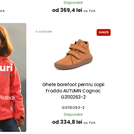
Disponibil
od 369,4 lei
TVA
cu TVA
o culoare
SUN25
uri
Ghete barefoot pentru copii
Froddo AUTUMN Cognac
dilidi.
G3110263-2
G3110263-2
Disponibil
od 334,8 lei
cu TVA