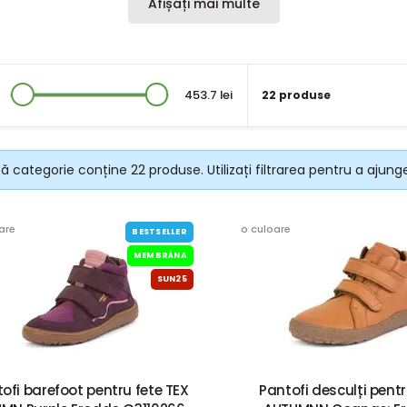
Afișați mai multe
453.7 lei
22 produse
 categorie conține 22 produse. Utilizați filtrarea pentru a ajunge
are
o culoare
BESTSELLER
MEMBRÁNA
SUN25
ofi barefoot pentru fete TEX
Pantofi desculți pentr