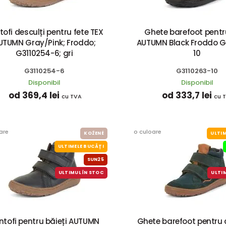
ofi desculți pentru fete TEX
Ghete barefoot pentru
UTUMN Gray/Pink; Froddo;
AUTUMN Black Froddo G
G3110254-6; gri
10
G3110254-6
G3110263-10
Disponibil
Disponibil
od 369,4 lei
od 333,7 lei
cu TVA
cu 
are
o culoare
KOŽENÉ
ULTIM
ULTIMELE BUCĂȚI
SUN25
ULTIMUL ÎN STOC
ULTI
ntofi pentru băieți AUTUMN
Ghete barefoot pentru c