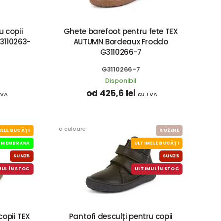
 copii
Ghete barefoot pentru fete TEX
3110263-
AUTUMN Bordeaux Froddo
G3110266-7
G3110266-7
Disponibil
od 425,6 lei
TVA
cu TVA
o culoare
ELE BUCĂȚI
KOŽENÉ
MEMBRÁNA
ULTIMELE BUCĂȚI
SUN25
SUN25
MUL ÎN STOC
ULTIMUL ÎN STOC
opii TEX
Pantofi desculți pentru copii