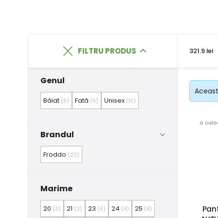
FILTRU PRODUS
321.9 lei
Genul
Această
Băiat
Fată
Unisex
(6)
(6)
(10)
o culo
Brandul
Froddo
(22)
Marime
Pant
20
21
23
24
25
(3)
(2)
(8)
(4)
(4)