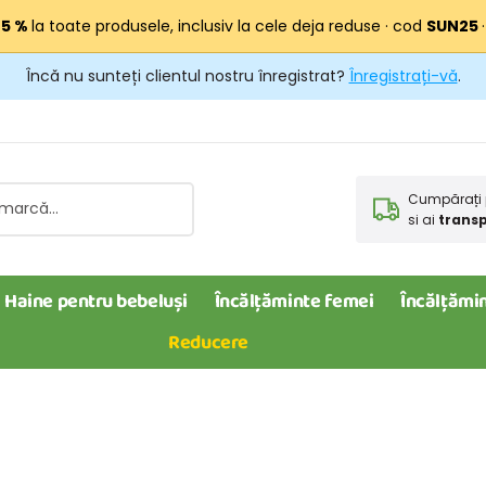
25 %
la toate produsele, inclusiv la cele deja reduse · cod
SUN25
Încă nu sunteți clientul nostru înregistrat?
Înregistrați-vă
.
Cumpărați 
si ai
transp
Haine pentru bebeluși
Încălțăminte femei
Încălțămin
Reducere