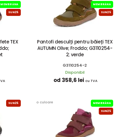
MEMBRÁNA
MEMBRÁNA
SUN25
SUN25
 fete TEX
Pantofi desculți pentru băieți TEX
ddo;
AUTUMN Olive; Froddo; G3110254-
et
2; verde
G3110254-2
Disponibil
od 358,6 lei
TVA
cu TVA
o culoare
SUN25
MEMBRÁNA
SUN25