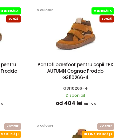
o culoare
MEMBRÁNA
MEMBRÁNA
SUN25
SUN25
 pentru
Pantofi barefoot pentru copii TEX
e Froddo
AUTUMN Cognac Froddo
G3110266-4
G3110266-4
Disponibil
od 404 lei
VA
cu TVA
o culoare
KOŽENÉ
KOŽENÉ
ELE BUCĂȚI
ULTIMELE BUCĂȚI