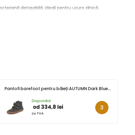
bacteriană detașabilă, ideali pentru uzura zilnică.
Pantofi barefoot pentru băieți AUTUMN Dark Blue Froddo G3110263
Disponibil
od 334,8 lei
cu TVA