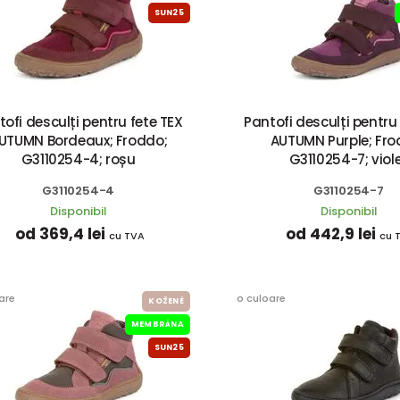
SUN25
ofi desculți pentru fete TEX
Pantofi desculți pentru
UTUMN Bordeaux; Froddo;
AUTUMN Purple; Fro
G3110254-4; roșu
G3110254-7; viol
G3110254-4
G3110254-7
Disponibil
Disponibil
od 369,4 lei
od 442,9 lei
cu TVA
cu 
are
o culoare
KOŽENÉ
MEMBRÁNA
SUN25