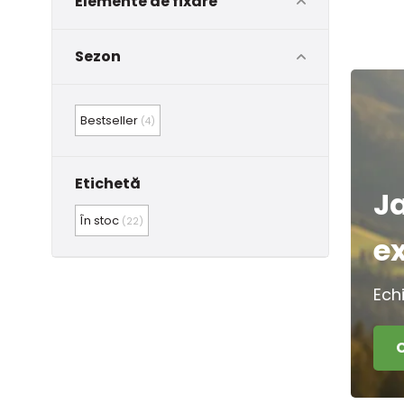
Elemente de fixare
Sezon
Bestseller
(4)
Etichetă
J
În stoc
(22)
e
Ech