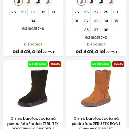
26
29
31
32
33
25
26
27
29
30
34
31
32
33
34
35
G3160257-6
36
37
38
G3160257-3
Disponibil
Disponibil
od 449,4 lei
od 449,4 lei
cu TVA
cu TVA
MEMBRÁNA
SUN25
MEMBRÁNA
SUN25
Cizme barefoot de iarnă
Cizme barefoot de iarnă
pentru fete Froddo ZERU TEX
pentru fete ZERU TEX BOOT
BOOT Black G3160257-1
Cognac G3160257