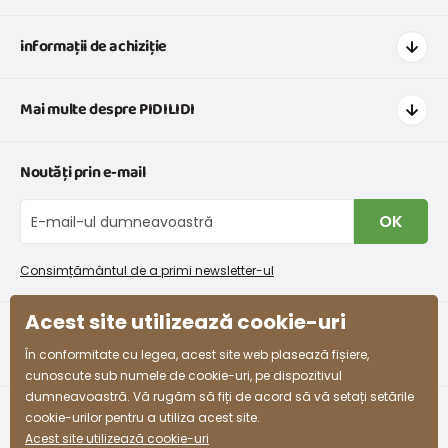
informații de achiziție
Cum să cumpărați
Mai multe despre PIDILIDI
Transport și plată
Graficul de dimensiuni pentru îmbrăcăminte
Contacte
Noutăți prin e-mail
Retururi și reclamații
Despre noi
Schimb sau returnare gratuită
Blog
OK
Procedura de reclamații
En-gros PiDiLiDi
Condiții de promovare și coduri de reducere
Program de afiliere
Consimțământul de a primi newsletter-ul
Colectarea bunurilor
Acest site utilizează cookie-uri
facebook
instagram
În conformitate cu legea, acest site web plasează fișiere,
cunoscute sub numele de cookie-uri, pe dispozitivul
dumneavoastră. Vă rugăm să fiți de acord să vă setați setările
cookie-urilor pentru a utiliza acest site.
Acest site utilizează cookie-uri