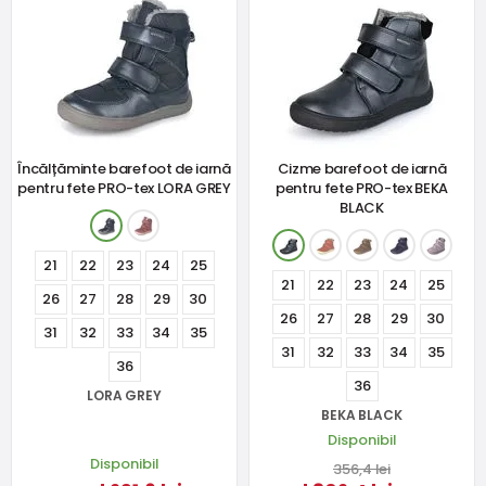
Încălțăminte barefoot de iarnă
Cizme barefoot de iarnă
pentru fete PRO-tex LORA GREY
pentru fete PRO-tex BEKA
BLACK
21
22
23
24
25
21
22
23
24
25
26
27
28
29
30
26
27
28
29
30
31
32
33
34
35
31
32
33
34
35
36
36
LORA GREY
BEKA BLACK
Disponibil
Disponibil
356,4 lei