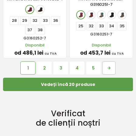
G3160251-7
28
29
32
33
36
25
32
33
34
35
37
38
G3160251-7
G3160252-7
Disponibil
Disponibil
od 486,1 lei
od 453,7 lei
cu TVA
cu TVA
1
2
3
4
5
Vedeți încă 20 produse
Verificat
de clienții noștri