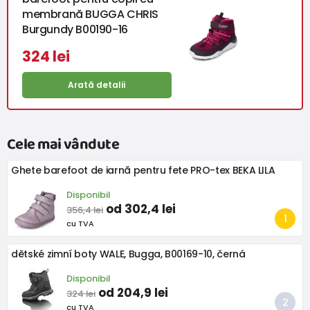
membrană BUGGA CHRIS
Burgundy B00190-16
324 lei
Arată detalii
Cele mai vândute
Ghete barefoot de iarnă pentru fete PRO-tex BEKA LILA
Disponibil
od 302,4 lei
356,4 lei
cu TVA
dětské zimní boty WALE, Bugga, B00169-10, černá
Disponibil
od 204,9 lei
324 lei
cu TVA