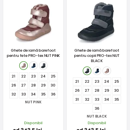
Ghete de iarnă barefoot
Ghete de iarnă barefoot
pentru fete PRO-tex NUT PINK
pentru copii PRO-tex NUT
BLACK
21
22
23
24
25
21
22
23
24
25
26
27
28
29
30
26
27
28
29
30
32
33
34
35
36
31
32
33
34
35
NUT PINK
36
NUT BLACK
Disponibil
Disponibil