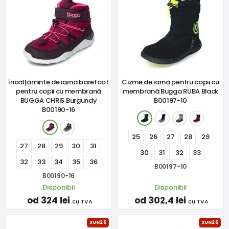
încălțăminte de iarnă barefoot
Cizme de iarnă pentru copii cu
pentru copii cu membrană
membrană Bugga RUBA Black
BUGGA CHRIS Burgundy
B00197-10
B00190-16
25
26
27
28
29
27
28
29
30
31
30
31
32
33
32
33
34
35
36
B00197-10
B00190-16
Disponibil
Disponibil
od 324 lei
od 302,4 lei
cu TVA
cu TVA
SUN25
SUN25