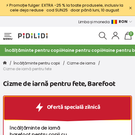
⚡ Promoție fulger: EXTRA −25 % la toate produsele, inclusiv la
cele deja reduse · cod SUN25 · doar până luni, 10 august
RON
Limba și moneda
0
MENIU
Încălțăminte pentru copii
Haine pentru copii
Haine pentru b
Încălțăminte pentru copii
Cizme de iarna
Cizme de iarnă pentru fete
Cizme de iarnă pentru fete, Barefoot
Ofertă specială zilnică
încălțăminte de iarnă
barefoot pentru copii cu