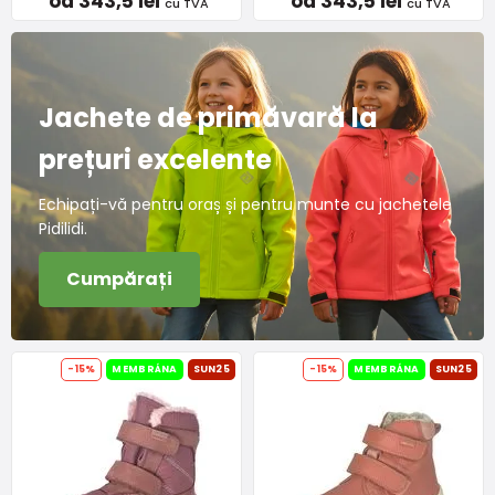
od 343,5 lei
od 343,5 lei
cu TVA
cu TVA
Jachete de primăvară la
prețuri excelente
Echipați-vă pentru oraș și pentru munte cu jachetele
Pidilidi.
Cumpărați
-15%
MEMBRÁNA
SUN25
-15%
MEMBRÁNA
SUN25