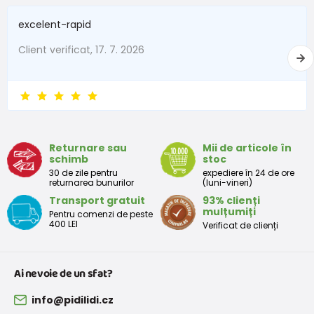
excelent-rapid
Client verificat, 17. 7. 2026
Returnare sau
Mii de articole în
schimb
stoc
30 de zile pentru
expediere în 24 de ore
returnarea bunurilor
(luni-vineri)
Transport gratuit
93% clienți
mulțumiți
Pentru comenzi de peste
400 LEI
Verificat de clienți
Ai nevoie de un sfat?
info@pidilidi.cz