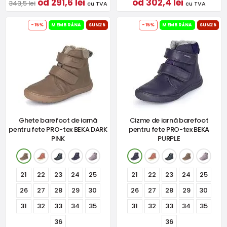
od 291,6 lei
od 302,4 lei
343,5 lei
cu TVA
cu TVA
-15%
MEMBRÁNA
SUN25
-15%
MEMBRÁNA
SUN25
Ghete barefoot de iarnă
Cizme de iarnă barefoot
pentru fete PRO-tex BEKA DARK
pentru fete PRO-tex BEKA
PINK
PURPLE
21
22
23
24
25
21
22
23
24
25
26
27
28
29
30
26
27
28
29
30
31
32
33
34
35
31
32
33
34
35
36
36