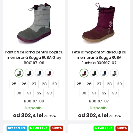
Pantofi de iarnă pentru copii cu
Fete iarna pantofi desculți cu
membrană Bugga RUBA Grey
membrană Bugga RUBA
B00197-09
Fuchsia B00197-07
25
26
27
28
29
25
26
27
28
29
30
31
32
33
30
31
32
33
B00197-09
B00197-07
Disponibil
Disponibil
od 302,4 lei
od 302,4 lei
cu TVA
cu TVA
BESTSELLER
MEMBRÁNA
SUN25
MEMBRÁNA
SUN25