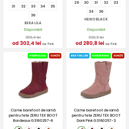
29
30
31
32
33
31
32
33
34
35
34
36
36
HEIKO BLACK
BEKA LILA
Disponibil
Disponibil
356,4 lei
330,5 lei
od 302,4 lei
od 280,8 lei
cu TVA
cu TVA
MEMBRÁNA
SUN25
BESTSELLER
MEMBRÁNA
SUN25
Cizme barefoot de iarnă
Cizme barefoot de iarnă
pentru fete ZERU TEX BOOT
pentru fete ZERU TEX BOOT
Bordeaux G3160257-6
Dark Pink G3160257-3