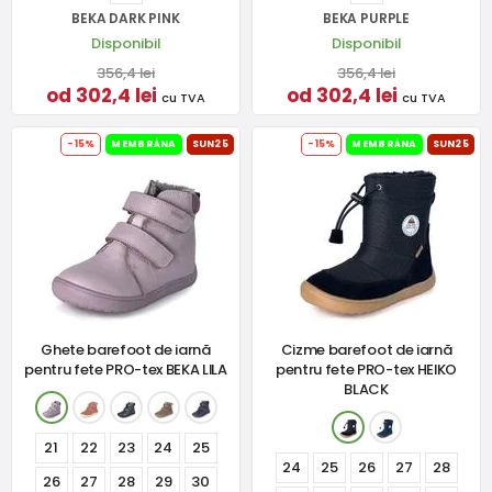
BEKA DARK PINK
BEKA PURPLE
Disponibil
Disponibil
356,4 lei
356,4 lei
od 302,4 lei
od 302,4 lei
cu TVA
cu TVA
-15%
MEMBRÁNA
SUN25
-15%
MEMBRÁNA
SUN25
Ghete barefoot de iarnă
Cizme barefoot de iarnă
pentru fete PRO-tex BEKA LILA
pentru fete PRO-tex HEIKO
BLACK
21
22
23
24
25
24
25
26
27
28
26
27
28
29
30