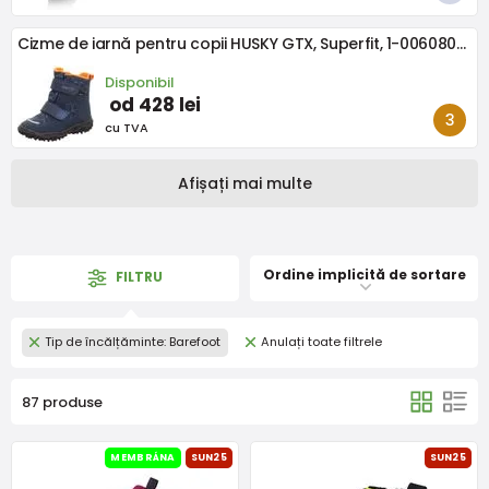
Cizme de iarnă pentru copii HUSKY GTX, Superfit, 1-006080-8030, albastru-portocaliu
Disponibil
od 428 lei
cu TVA
Afișați mai multe
Ordine implicită de sortare
FILTRU
Tip de încălțăminte: Barefoot
Anulați toate filtrele
87 produse
MEMBRÁNA
SUN25
SUN25