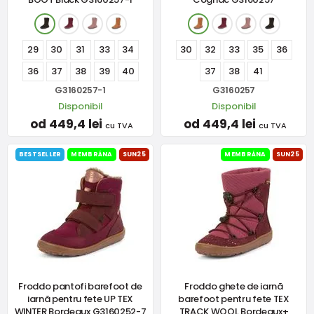
29
30
31
33
34
30
32
33
35
36
36
37
38
39
40
37
38
41
G3160257-1
G3160257
Disponibil
Disponibil
od 449,4 lei
od 449,4 lei
cu TVA
cu TVA
BESTSELLER
MEMBRÁNA
SUN25
MEMBRÁNA
SUN25
Froddo pantofi barefoot de
Froddo ghete de iarnă
iarnă pentru fete UP TEX
barefoot pentru fete TEX
WINTER Bordeaux G3160252-7
TRACK WOOL Bordeaux+