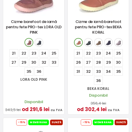
Cizme barefoot de iarnă
Cizme de iarnă barefoot
pentru fete PRO-tex LORA OLD
pentru fete PRO-tex BEKA
PINK
KORAL
21
22
23
24
25
21
22
23
24
25
27
29
30
32
33
26
27
28
29
30
35
36
31
32
33
34
35
LORA OLD PINK
36
BEKA KORAL
Disponibil
Disponibil
356,4 lei
od 291,6 lei
od 302,4 lei
343,5 lei
cu TVA
cu TVA
-15%
MEMBRÁNA
SUN25
-15%
MEMBRÁNA
SUN25