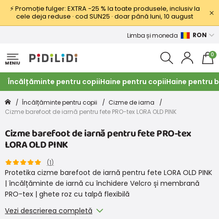
⚡ Promoție fulger: EXTRA −25 % la toate produsele, inclusiv la
cele deja reduse · cod SUN25 · doar până luni, 10 august
RON
Limba și moneda
0
MENIU
Încălțăminte pentru copii
Haine pentru copii
Haine pentru b
Încălțăminte pentru copii
Cizme de iarna
Cizme barefoot de iarnă pentru fete PRO-tex LORA OLD PINK
Cizme barefoot de iarnă pentru fete PRO-tex
LORA OLD PINK
(
1
)
Protetika cizme barefoot de iarnă pentru fete LORA OLD PINK
| încălțăminte de iarnă cu închidere Velcro și membrană
PRO-tex | ghete roz cu talpă flexibilă
Vezi descrierea completă