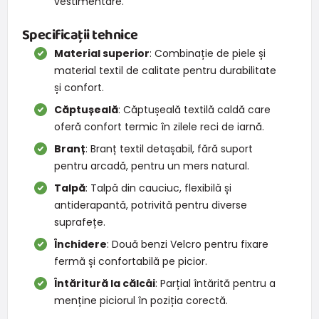
vestimentare.
Specificații tehnice
Material superior
: Combinație de piele și
material textil de calitate pentru durabilitate
și confort.
Căptușeală
: Căptușeală textilă caldă care
oferă confort termic în zilele reci de iarnă.
Branț
: Branț textil detașabil, fără suport
pentru arcadă, pentru un mers natural.
Talpă
: Talpă din cauciuc, flexibilă și
antiderapantă, potrivită pentru diverse
suprafețe.
Închidere
: Două benzi Velcro pentru fixare
fermă și confortabilă pe picior.
Întăritură la călcâi
: Parțial întărită pentru a
menține piciorul în poziția corectă.