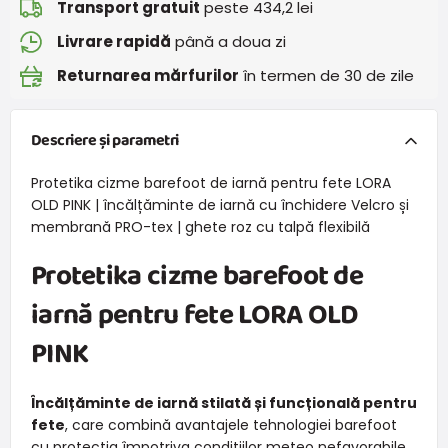
Transport gratuit
peste 434,2 lei
Livrare rapidă
până a doua zi
Returnarea mărfurilor
în termen de 30 de zile
Descriere și parametri
Protetika cizme barefoot de iarnă pentru fete LORA
OLD PINK | încălțăminte de iarnă cu închidere Velcro și
membrană PRO-tex | ghete roz cu talpă flexibilă
Protetika cizme barefoot de
iarnă pentru fete LORA OLD
PINK
Încălțăminte de iarnă stilată și funcțională pentru
fete
, care combină avantajele tehnologiei barefoot
cu protecția împotriva condițiilor meteo nefavorabile