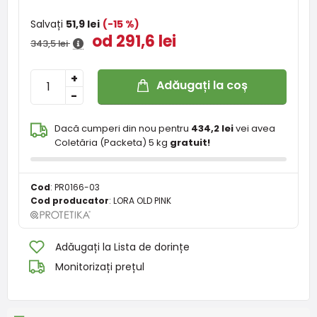
Salvați
51,9 lei
(-15 %)
od 291,6 lei
343,5 lei
+
Adăugați la coș
-
Dacă cumperi din nou pentru
434,2 lei
vei avea
Coletăria (Packeta) 5 kg
gratuit!
Cod
:
PR0166-03
Cod producator
:
LORA OLD PINK
Adăugați la Lista de dorințe
Monitorizați prețul