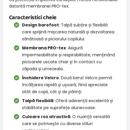
datorită membranei PRO-tex.
Caracteristici cheie
Design barefoot
: Talpă subțire și flexibilă
care sprijină mișcarea naturală și dezvoltarea
sănătoasă a piciorului copilului.
Membrana PRO-tex
: Asigură
impermeabilitate și respirabilitate, menținând
picioarele uscate chiar și în contact cu
zăpada și umezeala.
Închidere Velcro
: Două benzi Velcro permit
încălțarea rapidă și ușoară, fiind apreciate
atât de copii, cât și de părinți.
Talpă flexibilă
: Oferă aderență excelentă și
stabilitate pe suprafețe alunecoase.
Culoare roz atractivă
: O nuanță versatilă
care se potrivește cu diverse stiluri