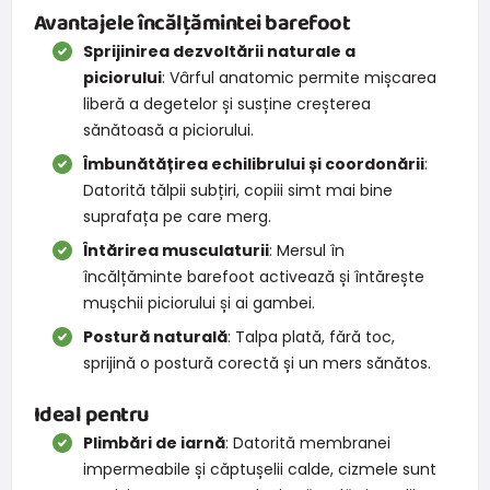
Avantajele încălțămintei barefoot
Sprijinirea dezvoltării naturale a
piciorului
: Vârful anatomic permite mișcarea
liberă a degetelor și susține creșterea
sănătoasă a piciorului.
Îmbunătățirea echilibrului și coordonării
:
Datorită tălpii subțiri, copiii simt mai bine
suprafața pe care merg.
Întărirea musculaturii
: Mersul în
încălțăminte barefoot activează și întărește
mușchii piciorului și ai gambei.
Postură naturală
: Talpa plată, fără toc,
sprijină o postură corectă și un mers sănătos.
Ideal pentru
Plimbări de iarnă
: Datorită membranei
impermeabile și căptușelii calde, cizmele sunt