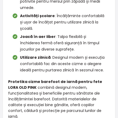
potrivite pentru mersul prin zăpadă și medii
umede.
Activități școlare
: Încălțăminte confortabilă
și ușor de încălțat pentru utilizare zilnică la
școală.
Joacă în aer liber
: Talpa flexibilă și
închiderea fermă oferă siguranță în timpul
jocurilor pe diverse suprafețe.
Utilizare zilnică
: Designul modern și execuția
confortabilă fac din aceste cizme o alegere
ideală pentru purtarea zilnică în sezonul rece.
Protetika cizme barefoot de iarnă pentru fete
LORA OLD PINK
combină designul modern,
funcționalitatea și beneficiile pentru sănătate ale
încălțămintei barefoot. Datorită materialelor de
calitate și execuției bine gândite, oferă copiilor
confort, căldură și protecție pe parcursul lunilor de
iarnă.