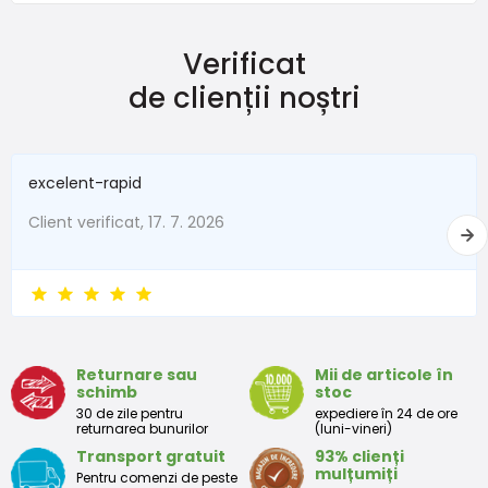
Verificat
de clienții noștri
Filip Dyčka
Recomandă produsul
100%
excelent-rapid
Client verificat, 17. 7. 2026
Încălțămintea funcționează. Se poate merge cu ele pe
trotuar, pe iarbă și pe noroi. Este mai cald în ele decât
dacă ai merge fără. Probabil că protejează piciorul de
daune, de exemplu, dacă cineva calcă pe sticlă, cuie,
pâini uscate etc.
Returnare sau
Mii de articole în
schimb
stoc
30 de zile pentru
expediere în 24 de ore
returnarea bunurilor
(luni-vineri)
Transport gratuit
93% clienți
mulțumiți
Pentru comenzi de peste