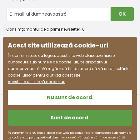
Despre noi
Schimb sau returnare gratuită
Blog
OK
Procedura de reclamații
En-gros PiDiLiDi
Condiții de promovare și coduri de reducere
Program de afiliere
Consimțământul de a primi newsletter-ul
Colectarea bunurilor
Acest site utilizează cookie-uri
facebook
instagram
În conformitate cu legea, acest site web plasează fișiere,
cunoscute sub numele de cookie-uri, pe dispozitivul
dumneavoastră. Vă rugăm să fiți de acord să vă setați setările
cookie-urilor pentru a utiliza acest site.
Acest site utilizează cookie-uri
Nu sunt de acord.
Sunt de acord.
Termeni și condiții
Protecția datelor cu caracter personal
În conformitate cu legea, acest site web plasează fișiere, cunoscute sub numele
de cookie-uri, pe dispozitivul dumneavoastră. Vă rugăm să fiți de acord să vă