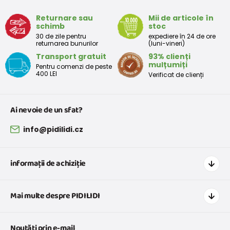
Returnare sau
Mii de articole în
schimb
stoc
30 de zile pentru
expediere în 24 de ore
returnarea bunurilor
(luni-vineri)
Transport gratuit
93% clienți
mulțumiți
Pentru comenzi de peste
400 LEI
Verificat de clienți
Ai nevoie de un sfat?
info@pidilidi.cz
informații de achiziție
Cum să cumpărați
Mai multe despre PIDILIDI
Transport și plată
Graficul de dimensiuni pentru îmbrăcăminte
Contacte
Noutăți prin e-mail
Retururi și reclamații