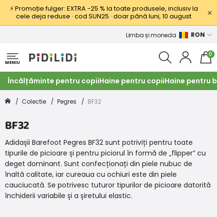
⚡ Promoție fulger: EXTRA −25 % la toate produsele, inclusiv la
cele deja reduse · cod SUN25 · doar până luni, 10 august
RON
Limba și moneda
0
MENIU
Încălțăminte pentru copii
Haine pentru copii
Haine pentru b
Colectie
Pegres
BF32
BF32
Adidașii Barefoot Pegres BF32 sunt potriviți pentru toate
tipurile de picioare și pentru piciorul în formă de „flipper” cu
deget dominant. Sunt confecționați din piele nubuc de
înaltă calitate, iar cureaua cu ochiuri este din piele
cauciucată. Se potrivesc tuturor tipurilor de picioare datorită
închiderii variabile și a șiretului elastic.