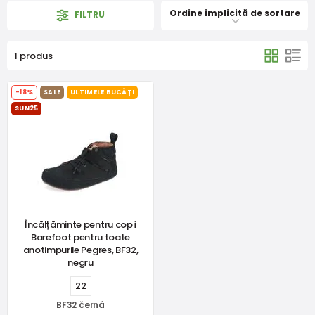
Ordine implicită de sortare
FILTRU
1 produs
-18%
SALE
ULTIMELE BUCĂȚI
SUN25
Încălțăminte pentru copii
Barefoot pentru toate
anotimpurile Pegres, BF32,
negru
22
BF32 černá