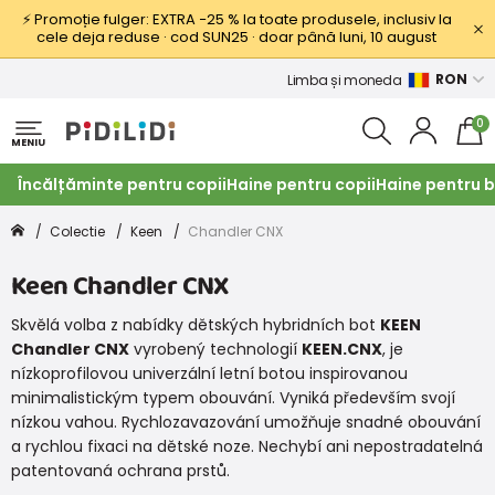
⚡ Promoție fulger: EXTRA −25 % la toate produsele, inclusiv la
cele deja reduse · cod SUN25 · doar până luni, 10 august
RON
Limba și moneda
0
MENIU
Încălțăminte pentru copii
Haine pentru copii
Haine pentru b
Colectie
Keen
Chandler CNX
Keen Chandler CNX
Skvělá volba z nabídky dětských hybridních bot
KEEN
Chandler CNX
vyrobený technologií
KEEN.CNX
, je
nízkoprofilovou univerzální letní botou inspirovanou
minimalistickým typem obouvání. Vyniká především svojí
nízkou vahou. Rychlozavazování umožňuje snadné obouvání
a rychlou fixaci na dětské noze. Nechybí ani nepostradatelná
patentovaná ochrana prstů.