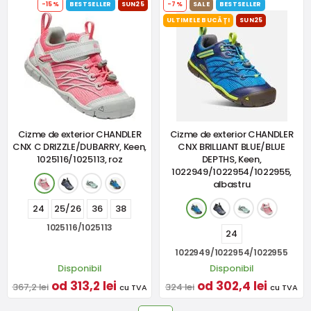
-15%
BESTSELLER
SUN25
-7%
SALE
BESTSELLER
ULTIMELE BUCĂȚI
SUN25
Cizme de exterior CHANDLER
Cizme de exterior CHANDLER
CNX C DRIZZLE/DUBARRY, Keen,
CNX BRILLIANT BLUE/BLUE
1025116/1025113, roz
DEPTHS, Keen,
1022949/1022954/1022955,
albastru
24
25/26
36
38
1025116/1025113
24
1022949/1022954/1022955
Disponibil
Disponibil
od 313,2 lei
od 302,4 lei
367,2 lei
324 lei
cu TVA
cu TVA