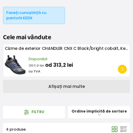
Faceți cunoștință cu
pantofii KEEN
Cele mai vândute
Cizme de exterior CHANDLER CNX C Black/bright cobalt, Keen, 1026306, gri
Disponibil
od 313,2 lei
367,2 lei
cu TVA
Afișați mai multe
Ordine implicită de sortare
FILTRU
4 produse