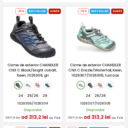
-15%
BESTSELLER
SUN25
-15%
BESTSELLER
SUN25
Cizme de exterior CHANDLER
Cizme de exterior CHANDLER
CNX C Black/bright cobalt,
CNX C Drizzle/Waterfall, Keen,
Keen, 1026306, gri
1026307/1026305, turcoaz
24
25/26
29
24
25/26
1026306/1026304
1026307/1026305
Disponibil
Disponibil
od 313,2 lei
od 313,2 lei
367,2 lei
367,2 lei
cu TVA
cu TVA