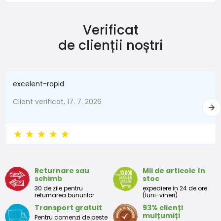
A cipő
Șosete vesele pentru băieți FUNNY - Pachet 3 buc, Pidilidi, PD0141-
02
belsejének
Verificat
hossza mm-
120
126
131
138
145
152
160
49,5 lei
ben (a talp
de clienții noștri
od 30,1 lei
cu TVA
hossza)
Disponibil
Cipőméret (EU)
18
19
20
21
22
23
24
Șosete vesele pentru fete FUNNY - Pachet 3 buc, Pidilidi, PD0134-01
excelent-rapid
49,5 lei
od 30,1 lei
Client verificat, 17. 7. 2026
cu TVA
Disponibil
Returnare sau
Mii de articole în
schimb
stoc
30 de zile pentru
expediere în 24 de ore
returnarea bunurilor
(luni-vineri)
Transport gratuit
93% clienți
mulțumiți
Pentru comenzi de peste