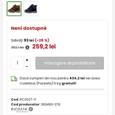
Není dostupné
Salvați
93 lei
(-26 %)
259,2 lei
352,1 lei
+
Interogare disponibilitate
-
Dacă cumperi din nou pentru
434,2 lei
vei avea
Coletăria (Packeta) 5 kg
gratuit!
Cod
:
RC0027-11
Cod producator
:
363460-276