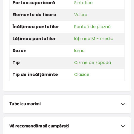
Partea superioară
Sintetice
Elemente de fixare
Velcro
Înălțimea pantofilor
Pantofi de gleznă
Lățimea pantofilor
lățimea M - mediu
Sezon
Iarna
Tip
Cizme de zăpadă
Tip de încălțăminte
Clasice
Tabel cu marimi
RICOSTA
Vă recomandăm să cumpărați
MÉRETTÁBLÁZAT