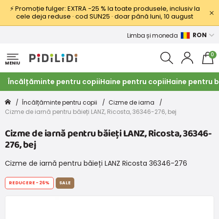
⚡ Promoție fulger: EXTRA −25 % la toate produsele, inclusiv la
cele deja reduse · cod SUN25 · doar până luni, 10 august
RON
Limba și moneda
0
MENIU
Încălțăminte pentru copii
Haine pentru copii
Haine pentru b
Încălțăminte pentru copii
Cizme de iarna
Cizme de iarnă pentru băieți LANZ, Ricosta, 36346-276, bej
Cizme de iarnă pentru băieți LANZ, Ricosta, 36346-
276, bej
Cizme de iarnă pentru băieți LANZ Ricosta 36346-276
REDUCERE
-26%
SALE