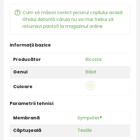
Cum să măsori corect piciorul copilului acasă:
Ghidul datorită căruia nu va mai trebui să
returnezi pantofi la magazinul online
Informații bazice
Producător
Ricosta
Genul
Băiat
Culoare
Parametrii tehnici
Membrană
Sympatex®
Căptușeală
Textile