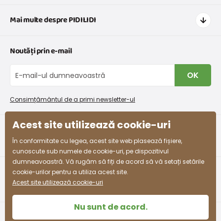
Cum să cumpărați
Mai multe despre PIDILIDI
Transport și plată
Graficul de dimensiuni pentru îmbrăcăminte
Contacte
Noutăți prin e-mail
Retururi și reclamații
Despre noi
Schimb sau returnare gratuită
Blog
OK
Procedura de reclamații
En-gros PiDiLiDi
Condiții de promovare și coduri de reducere
Program de afiliere
Consimțământul de a primi newsletter-ul
Colectarea bunurilor
Acest site utilizează cookie-uri
facebook
instagram
În conformitate cu legea, acest site web plasează fișiere,
cunoscute sub numele de cookie-uri, pe dispozitivul
dumneavoastră. Vă rugăm să fiți de acord să vă setați setările
cookie-urilor pentru a utiliza acest site.
Acest site utilizează cookie-uri
Nu sunt de acord.