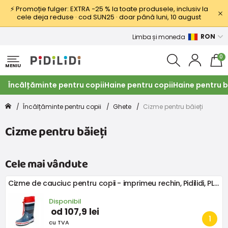
⚡ Promoție fulger: EXTRA −25 % la toate produsele, inclusiv la
cele deja reduse · cod SUN25 · doar până luni, 10 august
RON
Limba și moneda
0
MENIU
Încălțăminte pentru copii
Haine pentru copii
Haine pentru b
Încălțăminte pentru copii
Ghete
Cizme pentru băieți
Cizme pentru băieți
Cele mai vândute
Cizme de cauciuc pentru copii - imprimeu rechin, Pidilidi, PL0044-04, albastru
Disponibil
od 107,9 lei
cu TVA