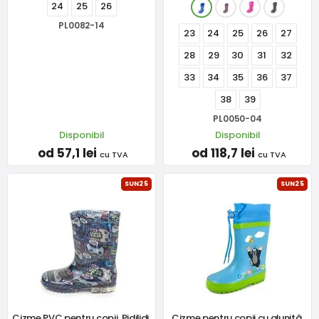
24
25
26
PL0082-14
23
24
25
26
27
28
29
30
31
32
33
34
35
36
37
38
39
PL0050-04
Disponibil
Disponibil
od 57,1 lei
od 118,7 lei
cu TVA
cu TVA
SUN25
SUN25
Cizme PVC pentru copii, Pidilidi,
Cizme pentru copii cu aluniță,