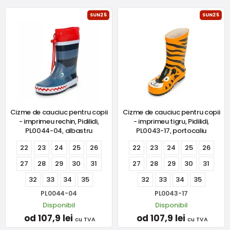
SUN25
SUN25
Cizme de cauciuc pentru copii
Cizme de cauciuc pentru copii
- imprimeu rechin, Pidilidi,
- imprimeu tigru, Pidilidi,
PL0044-04, albastru
PL0043-17, portocaliu
22
23
24
25
26
22
23
24
25
26
27
28
29
30
31
27
28
29
30
31
32
33
34
35
32
33
34
35
PL0044-04
PL0043-17
Disponibil
Disponibil
od 107,9 lei
od 107,9 lei
cu TVA
cu TVA