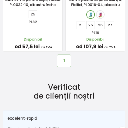
PL0032-10, albastru închis
Pidilidi, PL0016-04, albastru
25
PL32
21
25
26
27
PL16
Disponibil
Disponibil
od 57,5 lei
od 107,9 lei
cu TVA
cu TVA
1
Verificat
de clienții noștri
excelent-rapid