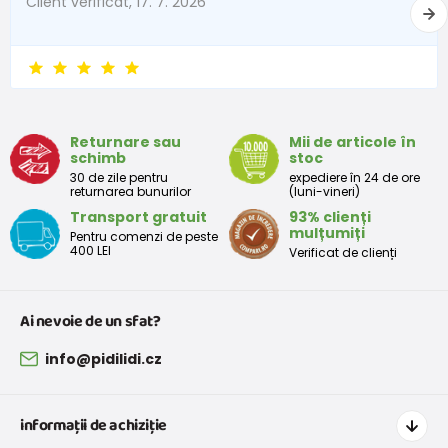
Client verificat, 17. 7. 2026
Returnare sau
Mii de articole în
schimb
stoc
30 de zile pentru
expediere în 24 de ore
returnarea bunurilor
(luni-vineri)
Transport gratuit
93% clienți
mulțumiți
Pentru comenzi de peste
400 LEI
Verificat de clienți
Ai nevoie de un sfat?
info@pidilidi.cz
informații de achiziție