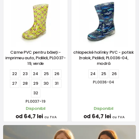
Cizme PVC pentru băieți -
chlapecké holínky PVC - potisk
imprimeu auto, Pidilidi, PL0037-
žralok, Pidilidi, PL0036-04,
19, verde
modrá
22
23
24
25
26
24
25
26
PL0036-04
27
28
29
30
31
32
PL0037-19
Disponibil
Disponibil
od 64,7 lei
od 64,7 lei
cu TVA
cu TVA