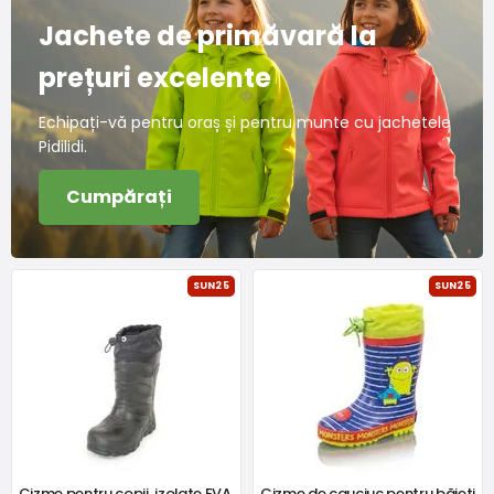
Jachete de primăvară la
prețuri excelente
Echipați-vă pentru oraș și pentru munte cu jachetele
Pidilidi.
Cumpărați
SUN25
SUN25
Cizme pentru copii, izolate EVA,
Cizme de cauciuc pentru băieți