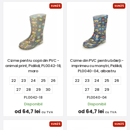
SUN25
SUN25
Cizme pentru copii din PVC -
Cizme din PVC pentru băieți -
animal print, Pidilidi, PL0042-18,
imprimeu cu monștri, Pidilidi,
maro
PL0040-04, albastru
22
23
24
25
26
22
23
24
25
26
27
28
29
30
27
28
29
PL0042-18
PL0040-04
Disponibil
Disponibil
od 64,7 lei
od 64,7 lei
cu TVA
cu TVA
SUN25
SUN25