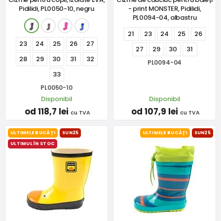
Pidilidi, PL0050-10, negru
- print MONSTER, Pidilidi,
PL0094-04, albastru
21
23
24
25
26
23
24
25
26
27
27
29
30
31
28
29
30
31
32
PL0094-04
33
PL0050-10
Disponibil
Disponibil
od 118,7 lei
od 107,9 lei
cu TVA
cu TVA
ULTIMELE BUCĂȚI
SUN25
ULTIMELE BUCĂȚI
SUN25
ULTIMUL ÎN STOC