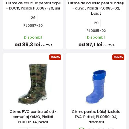
Cizme de cauciuc pentru copii
Cizme de cauciuc pentru băieți
- DUCK, Pidilidi, PL0087-20, uni
- dungi, Pidilidi, PL0085-02,
băiat
29
29
PL0087-20
PL0085-02
Disponibil
Disponibil
od 86,3 lei
od 97,1 lei
cu TVA
cu TVA
SUN25
SUN25
Cizme PVC pentru băieți -
Cizme pentru băieți izolate
camuflaj KAMO, Pidilidi,
EVA, Pidilidi, PL0050-04,
PL0082-14, băiat
albastru