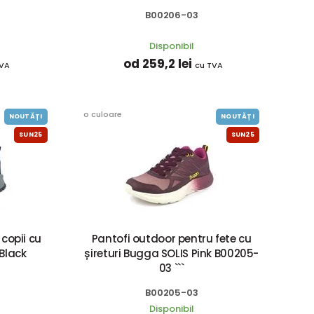
B00206-03
Disponibil
od 259,2 lei
TVA
cu TVA
o culoare
NOUTĂȚI
NOUTĂȚI
SUN25
SUN25
copii cu
Pantofi outdoor pentru fete cu
Black
șireturi Bugga SOLIS Pink B00205-
03 ```
B00205-03
Disponibil