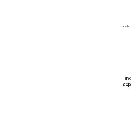
o culo
În
cop