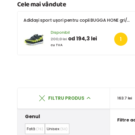
Cele mai vândute
Adidași sport ușori pentru copii BUGGA HONE gri/galben/negru
Disponibil
od 194,3 lei
200,8 lei
cu TVA
FILTRU PRODUS
163.7 lei
Genul
Filtre a
Fată
Unisex
(76)
(50)