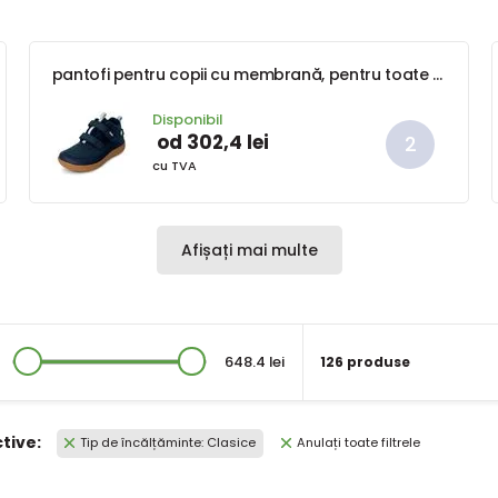
pantofi pentru copii cu membrană, pentru toate anotimpurile BUGGA OSCAR Blue B00191-04
Disponibil
od 302,4 lei
cu TVA
Afișați mai multe
648.4 lei
126 produse
ctive:
Tip de încălțăminte: Clasice
Anulați toate filtrele