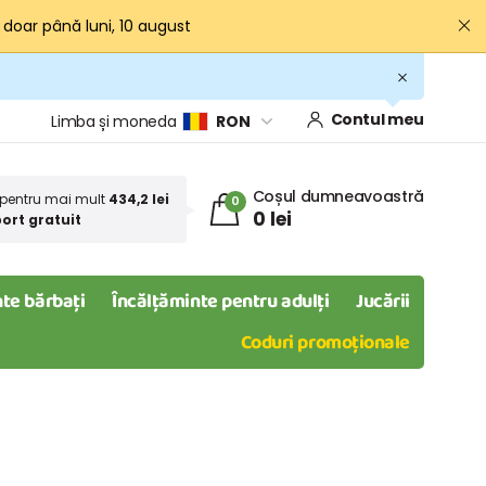
· doar până luni, 10 august
Contul meu
Limba și moneda
RON
Coșul dumneavoastră
pentru mai mult
434,2 lei
0
0 lei
ort gratuit
te bărbați
Încălțăminte pentru adulți
Jucării
Coduri promoționale