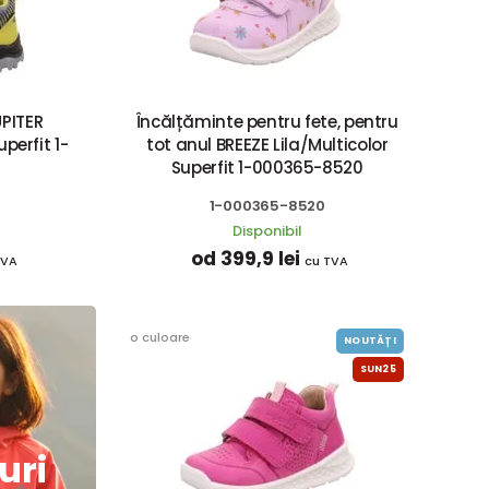
UPITER
Încălțăminte pentru fete, pentru
perfit 1-
tot anul BREEZE Lila/Multicolor
Superfit 1-000365-8520
1-000365-8520
Disponibil
od 399,9 lei
TVA
cu TVA
o culoare
NOUTĂȚI
SUN25
uri