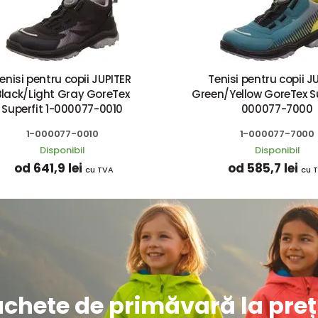
enisi pentru copii JUPITER
Tenisi pentru copii J
Black/Light Gray GoreTex
Green/Yellow GoreTex Su
Superfit 1-000077-0010
000077-7000
1-000077-0010
1-000077-7000
Disponibil
Disponibil
od 641,9 lei
od 585,7 lei
cu TVA
cu 
achete de primăvară la preț