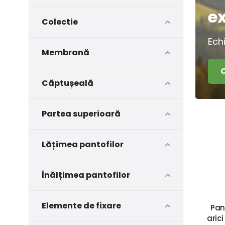
e
Colectie
Ech
Membrană
Căptușeală
Partea superioară
Lățimea pantofilor
Înălțimea pantofilor
Elemente de fixare
Pan
aric