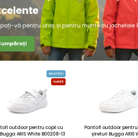
xcelente
ipați-vă pentru oraș și pentru munte cu jachetele Pi
Cumpărați
NOUTĂȚI
SUN25
tofi outdoor pentru copii cu
Pantofi outdoor pentru 
i Bugga ARIS White B00208-13
șireturi Bugga ARIS 