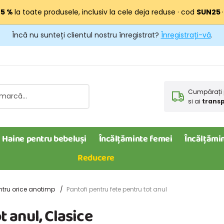
25 %
la toate produsele, inclusiv la cele deja reduse · cod
SUN25
Încă nu sunteți clientul nostru înregistrat?
Înregistrați-vă
.
Cumpărați 
si ai
transp
Haine pentru bebeluși
Încălțăminte femei
Încălțămin
Reducere
ntru orice anotimp
Pantofi pentru fete pentru tot anul
t anul, Clasice