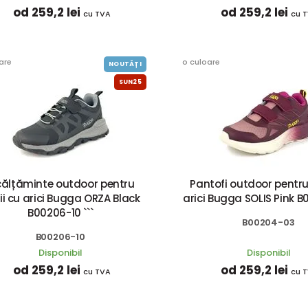
od 259,2 lei
od 259,2 lei
cu TVA
cu 
are
o culoare
NOUTĂȚI
SUN25
călțăminte outdoor pentru
Pantofi outdoor pentru
ii cu arici Bugga ORZA Black
arici Bugga SOLIS Pink 
B00206-10 ```
B00204-03
B00206-10
Disponibil
Disponibil
od 259,2 lei
od 259,2 lei
cu TVA
cu 