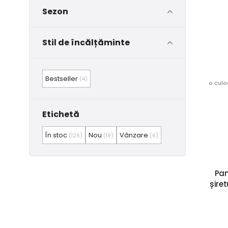
Sezon
Stil de încălțăminte
Bestseller
(4)
o culo
Etichetă
În stoc
Nou
Vânzare
(126)
(19)
(6)
Pan
șire