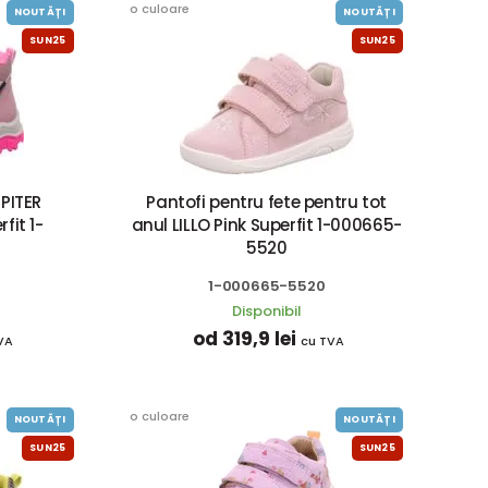
o culoare
NOUTĂȚI
NOUTĂȚI
SUN25
SUN25
PITER
Pantofi pentru fete pentru tot
fit 1-
anul LILLO Pink Superfit 1-000665-
5520
1-000665-5520
Disponibil
od 319,9 lei
VA
cu TVA
o culoare
NOUTĂȚI
NOUTĂȚI
SUN25
SUN25