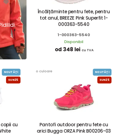
Încălțăminte pentru fete, pentru
tot anul, BREEZE Pink Superfit 1-
dilidi.
000363-5540
1-000363-5540
Disponibil
od 348 lei
cu TVA
o culoare
NOUTĂȚI
NOUTĂȚI
SUN25
SUN25
copii cu
Pantofi outdoor pentru fete cu
White
arici Bugga ORZA Pink B00206-03