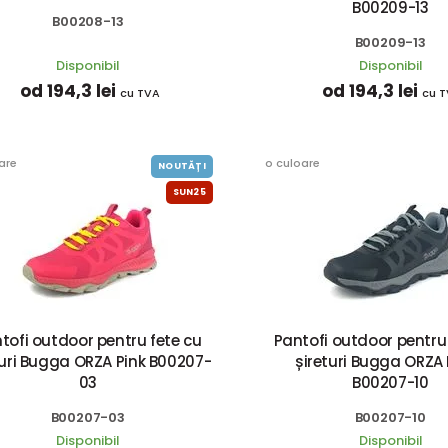
B00209-13
B00208-13
B00209-13
Disponibil
Disponibil
od 194,3 lei
od 194,3 lei
cu TVA
cu 
are
o culoare
NOUTĂȚI
SUN25
tofi outdoor pentru fete cu
Pantofi outdoor pentru 
turi Bugga ORZA Pink B00207-
șireturi Bugga ORZA 
03
B00207-10
B00207-03
B00207-10
Disponibil
Disponibil