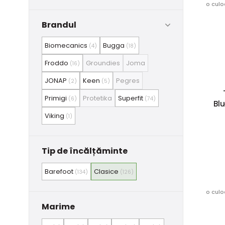
o culo
Brandul
Biomecanics
Bugga
(4)
(18)
Froddo
Groundies
Joma
(16)
JONAP
Keen
Pegres
(2)
(5)
Primigi
Protetika
Superfit
(6)
(74)
Blu
Viking
(1)
Tip de încălțăminte
Barefoot
Clasice
(134)
(126)
o culo
Marime