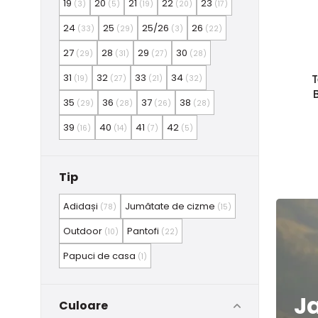
19
20
21
22
23
(3)
(5)
(19)
(20)
(17)
24
25
25/26
26
(33)
(29)
(3)
(22)
27
28
29
30
(29)
(31)
(27)
(28)
31
32
33
34
T
(19)
(27)
(21)
(32)
35
36
37
38
(29)
(28)
(26)
(28)
39
40
41
42
(16)
(14)
(7)
(5)
Tip
Adidași
Jumătate de cizme
(78)
(15)
Outdoor
Pantofi
(10)
(22)
Papuci de casa
(1)
J
Culoare