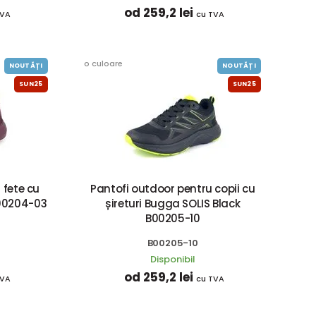
od 259,2 lei
TVA
cu TVA
o culoare
NOUTĂȚI
NOUTĂȚI
SUN25
SUN25
 fete cu
Pantofi outdoor pentru copii cu
B00204-03
șireturi Bugga SOLIS Black
B00205-10
B00205-10
Disponibil
od 259,2 lei
TVA
cu TVA