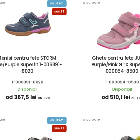
are
o culoare
NOUTĂȚI
SUN25
Tenisi pentru fete STORM
Ghete pentru fete JU
e/Purple Superfit 1-006391-
Purple/Pink GTX Super
8020
000054-8500
1-006391-8020
1-000054-8500
Disponibil
Disponibil
od 367,5 lei
od 510,1 lei
cu TVA
cu T
are
o culoare
NOUTĂȚI
SUN25