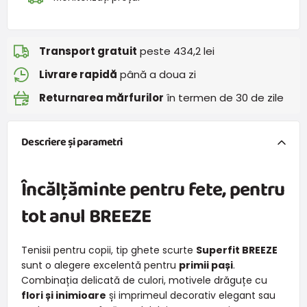
Transport gratuit
peste 434,2 lei
Livrare rapidă
până a doua zi
Returnarea mărfurilor
în termen de 30 de zile
Descriere și parametri
Încălțăminte pentru fete, pentru
tot anul BREEZE
Tenisii pentru copii, tip ghete scurte
Superfit BREEZE
sunt o alegere excelentă pentru
primii pași
.
Combinația delicată de culori, motivele drăguțe cu
flori și inimioare
și imprimeul decorativ elegant sau