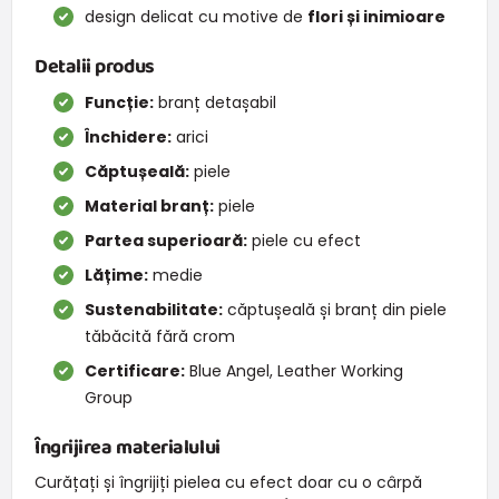
design delicat cu motive de
flori și inimioare
Detalii produs
Funcție:
branț detașabil
Închidere:
arici
Căptușeală:
piele
Material branț:
piele
Partea superioară:
piele cu efect
Lățime:
medie
Sustenabilitate:
căptușeală și branț din piele
tăbăcită fără crom
Certificare:
Blue Angel, Leather Working
Group
Îngrijirea materialului
Curățați și îngrijiți pielea cu efect doar cu o cârpă