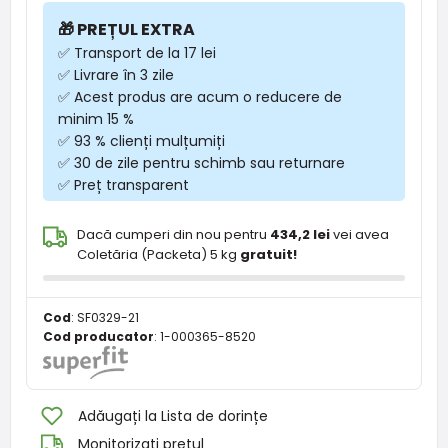
🎁 PREȚUL EXTRA
✅ Transport de la 17 lei
✅ Livrare în 3 zile
✅ Acest produs are acum o reducere de
minim 15 %
✅ 93 % clienți mulțumiți
✅ 30 de zile pentru schimb sau returnare
✅ Preț transparent
Dacă cumperi din nou pentru
434,2 lei
vei avea
Coletăria (Packeta) 5 kg
gratuit!
Cod
:
SF0329-21
Cod producator
:
1-000365-8520
Adăugați la Lista de dorințe
Monitorizați prețul