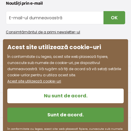
Noutăți prin e-mail
Retururi și reclamații
Despre noi
Schimb sau returnare gratuită
Mărimea UE
26
27
28
29
30
31
32
33
Blog
OK
Procedura de reclamații
En-gros PiDiLiDi
Dimensiune
170
176
183
189
195
201
207
213
Condiții de promovare și coduri de reducere
Program de afiliere
în mm
Consimțământul de a primi newsletter-ul
Colectarea bunurilor
Acest site utilizează cookie-uri
Pantofi pentru un școlar (adolescent)
facebook
instagram
În conformitate cu legea, acest site web plasează fișiere,
cunoscute sub numele de cookie-uri, pe dispozitivul
Mărimea UE
35
36
37
38
39
40
41
dumneavoastră. Vă rugăm să fiți de acord să vă setați setările
cookie-urilor pentru a utiliza acest site.
Dimensiune
225
231
237
243
249
255
261
Acest site utilizează cookie-uri
în mm
Nu sunt de acord.
Sunt de acord.
Termeni și condiții
Protecția datelor cu caracter personal
În conformitate cu legea, acest site web plasează fișiere, cunoscute sub numele