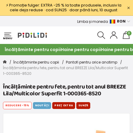
⚡ Promoție fulger: EXTRA −25 % la toate produsele, inclusiv la
cele deja reduse · cod SUN25 · doar până luni, 10 august
RON
Limba și moneda
0
MENIU
Încălțăminte pentru copii
Haine pentru copii
Haine pentru b
Încălțăminte pentru copii
Pantofi pentru orice anotimp
Încălțăminte pentru fete, pentru tot anul BREEZE Lila/Multicolor Superfit
1-000365-8520
Încălțăminte pentru fete, pentru tot anul BREEZE
Lila/Multicolor Superfit 1-000365-8520
REDUCERE
-15%
NOUTĂȚI
PREȚ EXTRA
SUN25