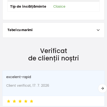
Tip de încălțăminte
Clasice
Tabel cu marimi
Vreau să calculez mărimea pantofilor pe baza
măsurarea lungimii piciorului.
Verificat
de clienții noștri
Comandați această mărime - este mărimea potrivită
excelent-rapid
(calculul este, de asemenea, cu exces)
Client verificat, 17. 7. 2026
Cum se procedează la măsurare:
Măsurați piciorul copilului dvs. pe un tampon de hârtie