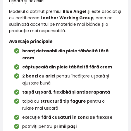
ușoară și flexibilă.
Modelul a obținut premiul
Blue Angel
și este asociat și
cu certificarea
Leather Working Group
, ceea ce
subliniază accentul pe materiale mai blânde și o
producție mai responsabilă.
Avantaje principale
branț detașabil din piele tăbăcită fără
crom
căptușeală din piele tăbăcită fără crom
2 benzi cu arici
pentru încălțare ușoară și
ajustare bună
talpă ușoară, flexibilă și antiderapantă
talpă cu
structură tip fagure
pentru o
rulare mai ușoară
execuție
fără cusături în zona de flexare
potriviți pentru
primii pași