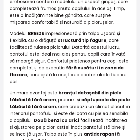
embosarea conferă modelului un aspect gingaș, care
completează frumos ținuta copilului. În același timp,
este o încălțăminte bine gândită, care susține
mișcarea confortabilă și naturală a piciorușelor.
Modelul
BREEZE
impresionează prin talpa ușoară și
flexibilă, cu o drăguță
structură tip fagure
, care
facilitează rularea piciorului. Datorită acestui lucru,
pantoful este ideal mai ales pentru copiii care învață
să meargă sigur. Confortul prietenos pentru copii este
completat și de execuția
fără cusături în zona de
flexare
, care ajută la creșterea confortului la fiecare
pas.
Un mare avantaj este
branțul detașabil din piele
tăbăcită fără crom
, precum și
căptușeala din piele
tăbăcită fără crom
, care creează un climat plăcut în
interiorul pantofului și este delicată cu pielea sensibilă
a copilului.
Două benzi cu arici
facilitează încălțarea
și ajustarea pe picior, astfel încât pantoful stă bine și
se încalță ușor. Talpa este în plus
antiderapantă
,