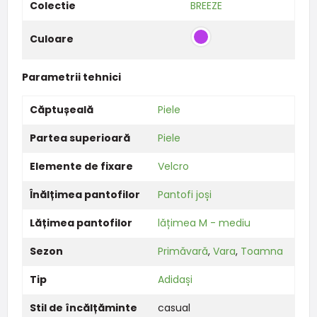
Colectie
BREEZE
Culoare
Parametrii tehnici
Căptușeală
Piele
Partea superioară
Piele
Elemente de fixare
Velcro
Înălțimea pantofilor
Pantofi joși
Lățimea pantofilor
lățimea M - mediu
Sezon
Primăvară
,
Vara
,
Toamna
Tip
Adidași
Stil de încălțăminte
casual