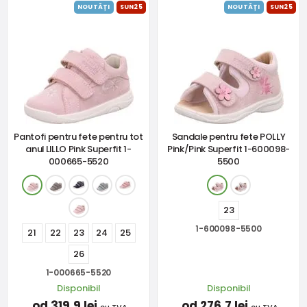
NOUTĂȚI
SUN25
NOUTĂȚI
SUN25
Pantofi pentru fete pentru tot
Sandale pentru fete POLLY
anul LILLO Pink Superfit 1-
Pink/Pink Superfit 1-600098-
000665-5520
5500
23
1-600098-5500
21
22
23
24
25
26
1-000665-5520
Disponibil
Disponibil
od 319,9 lei
od 276,7 lei