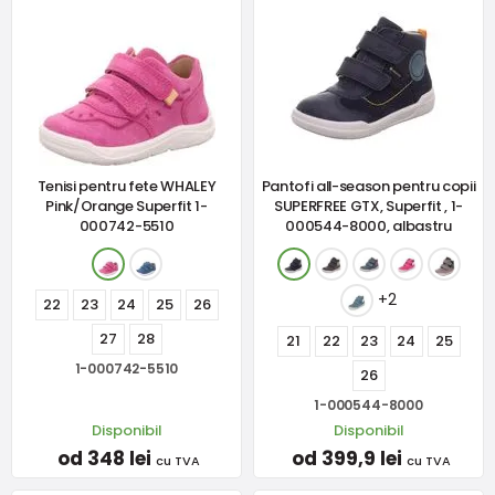
Tenisi pentru fete WHALEY
Pantofi all-season pentru copii
Pink/Orange Superfit 1-
SUPERFREE GTX, Superfit , 1-
000742-5510
000544-8000, albastru
+2
22
23
24
25
26
27
28
21
22
23
24
25
1-000742-5510
26
1-000544-8000
Disponibil
Disponibil
od 348 lei
od 399,9 lei
cu TVA
cu TVA