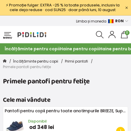
⚡ Promoție fulger: EXTRA −25 % la toate produsele, inclusiv la
cele deja reduse · cod SUN25 · doar până luni, 10 august
RON
Limba și moneda
0
MENIU
Încălțăminte pentru copii
Haine pentru copii
Haine pentru b
Încălțăminte pentru copii
Primii pantofi
Primele pantofi pentru fetițe
Primele pantofi pentru fetițe
Cele mai vândute
Pantofi pentru copii pentru toate anotimpurile BREEZE, Superfit,1-000365-8030, albastru
Disponibil
od 348 lei