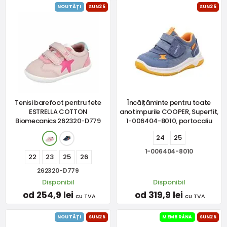
NOUTĂȚI
SUN25
SUN25
Tenisi barefoot pentru fete
Încălțăminte pentru toate
ESTRELLA COTTON
anotimpurile COOPER, Superfit,
Biomecanics 262320-D779
1-006404-8010, portocaliu
24
25
1-006404-8010
22
23
25
26
262320-D779
Disponibil
Disponibil
od 254,9 lei
od 319,9 lei
cu TVA
cu TVA
NOUTĂȚI
SUN25
MEMBRÁNA
SUN25