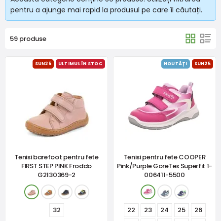
pentru a ajunge mai rapid la produsul pe care îl căutați.
59 produse
SUN25
ULTIMUL ÎN STOC
NOUTĂȚI
SUN25
Tenisi barefoot pentru fete
Tenisi pentru fete COOPER
FIRST STEP PINK Froddo
Pink/Purple GoreTex Superfit 1-
G2130369-2
006411-5500
32
22
23
24
25
26