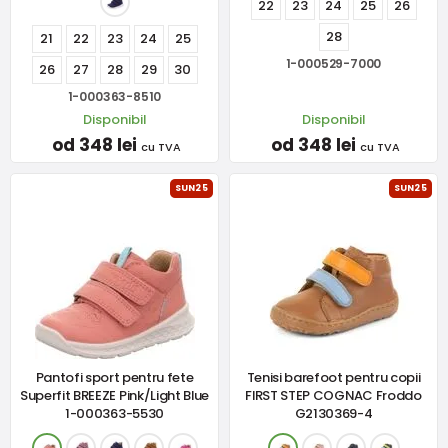
22
23
24
25
26
28
21
22
23
24
25
1-000529-7000
26
27
28
29
30
1-000363-8510
Disponibil
Disponibil
od 348 lei
od 348 lei
cu TVA
cu TVA
SUN25
SUN25
Pantofi sport pentru fete
Tenisi barefoot pentru copii
Superfit BREEZE Pink/Light Blue
FIRST STEP COGNAC Froddo
1-000363-5530
G2130369-4