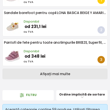
cu TVA
Sandale barefoot pentru copii LONA BASICA BEIGE Y AMARILLO Biomecanics 262191-C891
Disponibil
od 231,1 lei
cu TVA
Pantofi de fete pentru toate anotimpurile BREEZE, Superfit, 1-000363-8510, roz
Disponibil
od 348 lei
cu TVA
Afișați mai multe
Ordine implicită de sortare
FILTRU
Această categorie conține 59 produse. Utilizați filtrarea