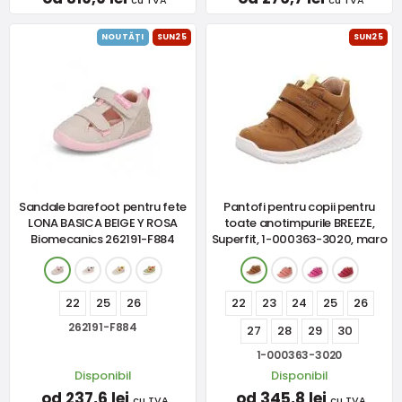
cu TVA
cu TVA
NOUTĂȚI
SUN25
SUN25
Sandale barefoot pentru fete
Pantofi pentru copii pentru
LONA BASICA BEIGE Y ROSA
toate anotimpurile BREEZE,
Biomecanics 262191-F884
Superfit, 1-000363-3020, maro
22
25
26
22
23
24
25
26
262191-F884
27
28
29
30
1-000363-3020
Disponibil
Disponibil
od 237,6 lei
od 345,8 lei
cu TVA
cu TVA