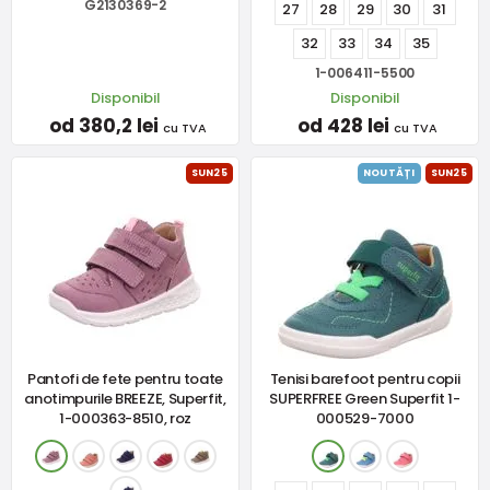
G2130369-2
27
28
29
30
31
32
33
34
35
1-006411-5500
Disponibil
Disponibil
od 380,2 lei
od 428 lei
cu TVA
cu TVA
SUN25
NOUTĂȚI
SUN25
Pantofi de fete pentru toate
Tenisi barefoot pentru copii
anotimpurile BREEZE, Superfit,
SUPERFREE Green Superfit 1-
1-000363-8510, roz
000529-7000