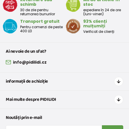
schimb
stoc
30 de zile pentru
expediere în 24 de ore
returnarea bunurilor
(luni-vineri)
Transport gratuit
93% clienți
mulțumiți
Pentru comenzi de peste
400 LEI
Verificat de clienți
Ai nevoie de un sfat?
info@pidilidi.cz
informații de achiziție
Cum să cumpărați
Mai multe despre PIDILIDI
Transport și plată
Graficul de dimensiuni pentru îmbrăcăminte
Contacte
Noutăți prin e-mail
Retururi și reclamații
Despre noi
Schimb sau returnare gratuită
Blog