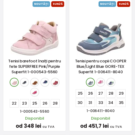
NOUTĂȚI
SUN25
NOUTĂȚI
SUN25
Tenisi barefoot înalți pentru
Tenisi pentru copii COOPER
fete SUPERFREE Pink/Purple
Blue/Light Blue GORE-TEX
Superfit 1-000543-5560
Superfit 1-006411-8040
25
26
27
28
29
30
31
33
34
35
22
23
25
26
28
1-006411-8040
1-000543-5560
Disponibil
Disponibil
od 348 lei
od 451,7 lei
cu TVA
cu TVA