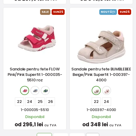
SALE
SUN25
NOUTĂȚI
SUN25
Sandale pentru fete FLOW
Sandale pentru fete BUMBLEBEE
Pink/Pink Superfit 1-000035-
Beige/Pink Superfit 1-000397-
5510 roz
4000
22
24
25
26
22
24
1-000035-5510
1-000397-4000
Disponibil
Disponibil
od 296,1 lei
od 348 lei
cu TVA
cu TVA