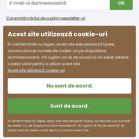
OK
Procedura de reclamații
En-gros PiDiLiDi
Condiții de promovare și coduri de reducere
Program de afiliere
Consimțământul de a primi newsletter-ul
Colectarea bunurilor
Acest site utilizează cookie-uri
facebook
instagram
În conformitate cu legea, acest site web plasează fișiere,
cunoscute sub numele de cookie-uri, pe dispozitivul
dumneavoastră. Vă rugăm să fiți de acord să vă setați setările
cookie-urilor pentru a utiliza acest site.
Acest site utilizează cookie-uri
Nu sunt de acord.
Sunt de acord.
Termeni și condiții
Protecția datelor cu caracter personal
În conformitate cu legea, acest site web plasează fișiere, cunoscute sub numele
de cookie-uri, pe dispozitivul dumneavoastră. Vă rugăm să fiți de acord să vă
pidilidi.cz © 2026. Webdesign
Litvanyi.sk
.
setați setările cookie-urilor pentru a utiliza acest site.
E-shop creat