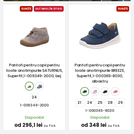
SUN25
ULTIMUL ÎN STOC
SUN25
Pantofi pentru copii pentru
Pantofi pentru copii pentru
toate anotimpurile SATURNUS,
toate anotimpurile BREEZE,
Superfit,1-009349-2000, bej
Superfit,1-000365-8030,
albastru
24
21
24
25
28
29
1-009349-2000
1-000365-8030
Disponibil
Disponibil
od 296,1 lei
od 348 lei
cu TVA
cu TVA