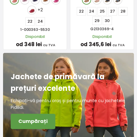
+2
22
24
25
27
28
29
30
22
24
G2130369-4
1-000363-5530
Disponibil
Disponibil
od 348 lei
od 345,6 lei
cu TVA
cu TVA
Jachete de primăvară la
prețuri excelente
Echipați-vă pentru oraș și pentru munte cu jachetele
Pidilidi.
Cumpărați