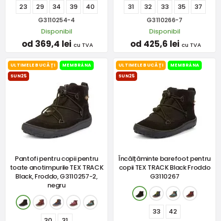
23
29
34
39
40
31
32
33
35
37
G3110254-4
G3110266-7
Disponibil
Disponibil
od 369,4 lei
od 425,6 lei
cu TVA
cu TVA
ULTIMELE BUCĂȚI
MEMBRÁNA
ULTIMELE BUCĂȚI
MEMBRÁNA
SUN25
SUN25
Pantofi pentru copii pentru
Încălțăminte barefoot pentru
toate anotimpurile TEX TRACK
copii TEX TRACK Black Froddo
Black, Froddo, G3110257-2,
G3110267
negru
33
42
30
31