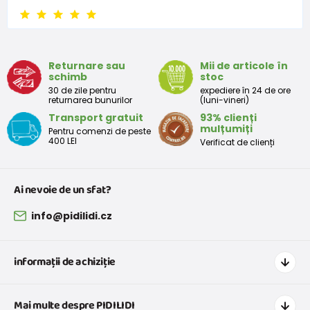
Returnare sau
Mii de articole în
schimb
stoc
30 de zile pentru
expediere în 24 de ore
returnarea bunurilor
(luni-vineri)
Transport gratuit
93% clienți
mulțumiți
Pentru comenzi de peste
400 LEI
Verificat de clienți
Ai nevoie de un sfat?
info@pidilidi.cz
informații de achiziție
Cum să cumpărați
Mai multe despre PIDILIDI
Transport și plată