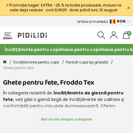
⚡ Promoție fulger: EXTRA −25 % la toate produsele, inclusiv la
cele deja reduse · cod SUN25 · doar până luni, 10 august
RON
Limba și moneda
0
MENIU
Încălțăminte pentru copii
Haine pentru copii
Haine pentru b
Încălțăminte pentru copii
Pantofi copii tip gheată
Ghete pentru fete
Ghete pentru fete, Froddo Tex
În categoria noastră de
încălțăminte de gleznă pentru
fete
, veți găsi o gamă largă de încălțăminte de calitate și
confortabilă pentru micuțele dumneavoastră. Oferim
produse de la mărci renumite,
precum
Superfit
,
Protetika
,
Froddo
,
Pegres
Mai multe despre categorie
și
Biomecanics
, care garantează o calitate și un confort
ridicat.