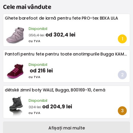
Cele mai vândute
Ghete barefoot de iarnă pentru fete PRO-tex BEKA LILA
Disponibil
od 302,4 lei
356,4 lei
cu TVA
Pantofi pentru fete pentru toate anotimpurile Bugga KAMA Burgundy B00200-07
Disponibil
od 216 lei
cu TVA
dětské zimní boty WALE, Bugga, B00169-10, černá
Disponibil
od 204,9 lei
324 lei
cu TVA
Afișați mai multe