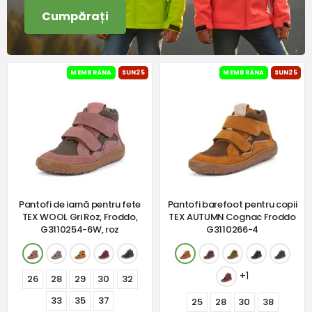
Cumpărați
MEMBRÁNA
SUN25
MEMBRÁNA
SUN25
Pantofi de iarnă pentru fete
Pantofi barefoot pentru copii
TEX WOOL Gri Roz, Froddo,
TEX AUTUMN Cognac Froddo
G3110254-6W, roz
G3110266-4
+1
26
28
29
30
32
33
35
37
25
28
30
38