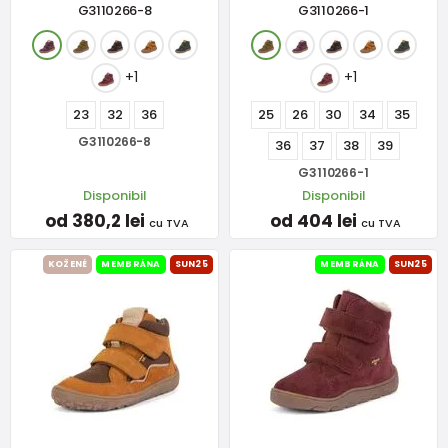
G3110266-8
G3110266-1
+1
+1
23
32
36
25
26
30
34
35
G3110266-8
36
37
38
39
G3110266-1
Disponibil
Disponibil
od 380,2 lei
od 404 lei
cu TVA
cu TVA
KOŽENÉ
MEMBRÁNA
SUN25
MEMBRÁNA
SUN25