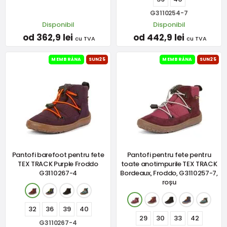
G3110254-7
Disponibil
Disponibil
od 362,9 lei
od 442,9 lei
cu TVA
cu TVA
MEMBRÁNA
SUN25
MEMBRÁNA
SUN25
Pantofi barefoot pentru fete
Pantofi pentru fete pentru
TEX TRACK Purple Froddo
toate anotimpurile TEX TRACK
G3110267-4
Bordeaux, Froddo, G3110257-7,
roșu
32
36
39
40
29
30
33
42
G3110267-4