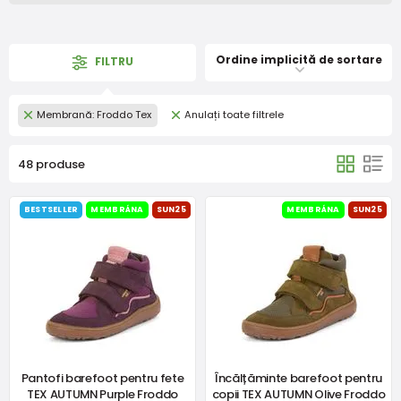
Ordine implicită de sortare
FILTRU
Membrană: Froddo Tex
Anulați toate filtrele
48 produse
BESTSELLER
MEMBRÁNA
SUN25
MEMBRÁNA
SUN25
Pantofi barefoot pentru fete
Încălțăminte barefoot pentru
TEX AUTUMN Purple Froddo
copii TEX AUTUMN Olive Froddo