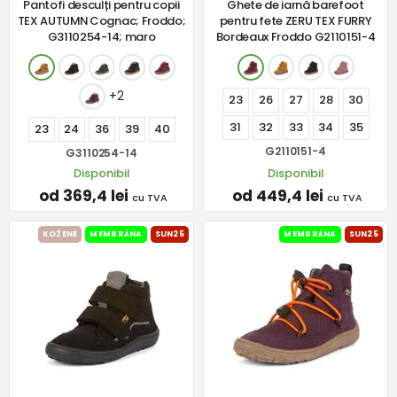
Pantofi desculți pentru copii
Ghete de iarnă barefoot
TEX AUTUMN Cognac; Froddo;
pentru fete ZERU TEX FURRY
G3110254-14; maro
Bordeaux Froddo G2110151-4
+2
23
26
27
28
30
31
32
33
34
35
23
24
36
39
40
G2110151-4
G3110254-14
Disponibil
Disponibil
od 369,4 lei
od 449,4 lei
cu TVA
cu TVA
KOŽENÉ
MEMBRÁNA
SUN25
MEMBRÁNA
SUN25