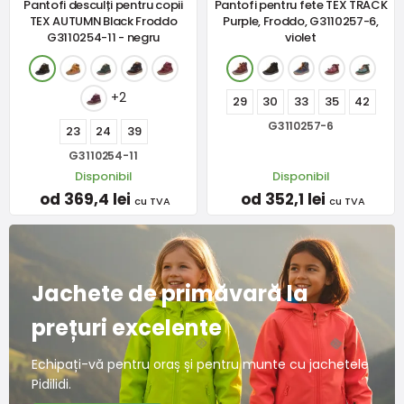
Pantofi desculți pentru copii
Pantofi pentru fete TEX TRACK
TEX AUTUMN Black Froddo
Purple, Froddo, G3110257-6,
G3110254-11 - negru
violet
+2
29
30
33
35
42
G3110257-6
23
24
39
G3110254-11
Disponibil
Disponibil
od 369,4 lei
od 352,1 lei
cu TVA
cu TVA
Jachete de primăvară la
prețuri excelente
Echipați-vă pentru oraș și pentru munte cu jachetele
Pidilidi.