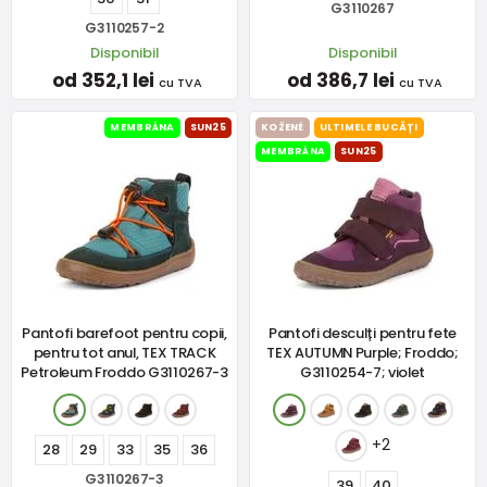
G3110267
G3110257-2
Disponibil
Disponibil
od 352,1 lei
od 386,7 lei
cu TVA
cu TVA
MEMBRÁNA
SUN25
KOŽENÉ
ULTIMELE BUCĂȚI
MEMBRÁNA
SUN25
Pantofi barefoot pentru copii,
Pantofi desculți pentru fete
pentru tot anul, TEX TRACK
TEX AUTUMN Purple; Froddo;
Petroleum Froddo G3110267-3
G3110254-7; violet
+2
28
29
33
35
36
G3110267-3
39
40