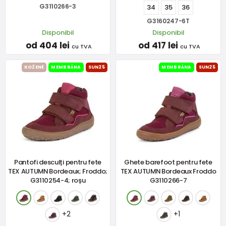
G3110266-3
34
35
36
G3160247-6T
Disponibil
Disponibil
od 404 lei
od 417 lei
cu TVA
cu TVA
KOŽENÉ
MEMBRÁNA
SUN25
MEMBRÁNA
SUN25
Pantofi desculți pentru fete
Ghete barefoot pentru fete
TEX AUTUMN Bordeaux; Froddo;
TEX AUTUMN Bordeaux Froddo
G3110254-4; roșu
G3110266-7
+2
+1