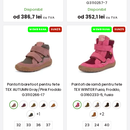
G3110257-7
Disponibil
Disponibil
od 386,7 lei
od 352,1 lei
cu TVA
cu TVA
MEMBRÁNA
SUN25
MEMBRÁNA
SUN25
Pantofi barefoot pentru fete
Pantofi de iarnă pentru fete
TEX AUTUMN Gray/Pink Froddo
TEX WINTER Fuxia, Froddo,
G3110266-17
G3160233-5, fuxia
+1
+2
32
33
36
37
23
24
40