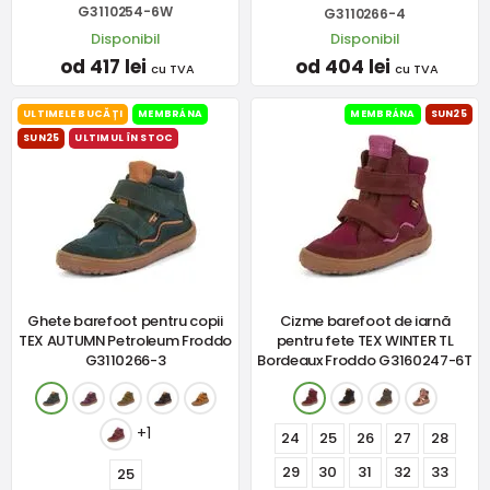
G3110254-6W
G3110266-4
Disponibil
Disponibil
od 417 lei
od 404 lei
cu TVA
cu TVA
ULTIMELE BUCĂȚI
MEMBRÁNA
MEMBRÁNA
SUN25
SUN25
ULTIMUL ÎN STOC
Ghete barefoot pentru copii
Cizme barefoot de iarnă
TEX AUTUMN Petroleum Froddo
pentru fete TEX WINTER TL
G3110266-3
Bordeaux Froddo G3160247-6T
+1
24
25
26
27
28
29
30
31
32
33
25